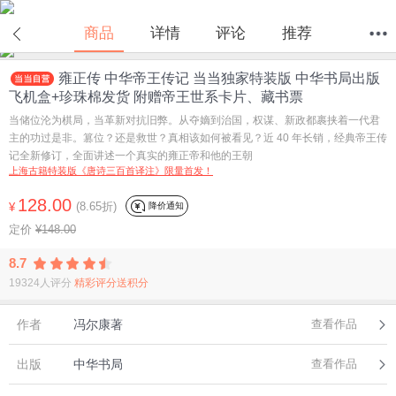
商品
详情
评论
推荐
雍正传 中华帝王传记 当当独家特装版 中华书局出版
首页
分类
值得买
购物车
我的当当
飞机盒+珍珠棉发货 附赠帝王世系卡片、藏书票
当储位沦为棋局，当革新对抗旧弊。从夺嫡到治国，权谋、新政都裹挟着一代君
主的功过是非。篡位？还是救世？真相该如何被看见？近 40 年长销，经典帝王传
记全新修订，全面讲述一个真实的雍正帝和他的王朝
上海古籍特装版《唐诗三百首译注》限量首发！
128.00
(8.65折)
降价通知
¥
定价
¥148.00
8.7
19324人评分
精彩评分送积分
作者
冯尔康著
查看作品
出版
中华书局
查看作品