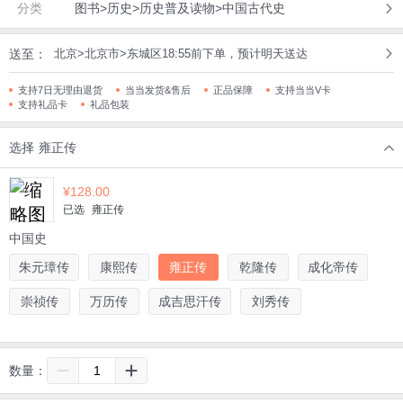
分类
图书>历史>历史普及读物>中国古代史
送至：
北京>北京市>东城区18:55前下单，预计明天送达
支持7日无理由退货
当当发货&售后
正品保障
支持当当V卡
支持礼品卡
礼品包装
选择
雍正传
¥
128.00
已选
雍正传
中国史
朱元璋传
康熙传
雍正传
乾隆传
成化帝传
崇祯传
万历传
成吉思汗传
刘秀传
数量：