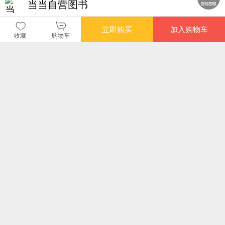
当当自营图书
商品包装
物流速度
快递员满意度
立即购买
加入购物车
收藏
购物车
4.70
4.77
4.82
高
高
高
您可能感兴趣的商品
推荐
推荐
推荐
¥8.80
¥9.80
¥6.60
¥8.