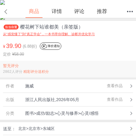
在线试读
商品
详情
评论
推荐
樱花树下站谁都美（亲签版）
首页
分类
值得买
购物车
我的当当
从“感觉懂了”到“真正学会”，一本书带你理解、诊断并优化学习
39.90
(6.88折)
降价通知
¥
定价
¥58.00
暂无评分
2862人评分
精彩评分送积分
作者
施威
查看作品
出版
浙江人民出版社,2026年05月
查看作品
分类
图书>成功/励志>心灵与修养>心灵/感悟
送至：
北京>北京市>东城区