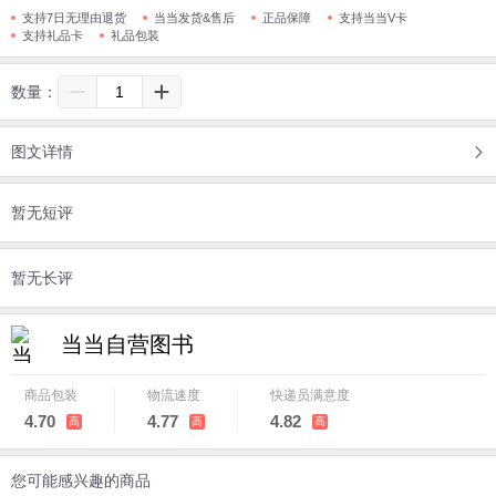
支持7日无理由退货
当当发货&售后
正品保障
支持当当V卡
支持礼品卡
礼品包装
数量：
图文详情
暂无短评
暂无长评
当当自营图书
商品包装
物流速度
快递员满意度
4.70
4.77
4.82
高
高
高
您可能感兴趣的商品