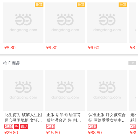
推荐
推荐
推荐
¥8.80
¥9.80
¥6.60
¥8.
推广商品
广告
此生何为 破解人生困
正版 后半句 语言背
认准正版 好女孩综合
走出
局心灵困境拒 文轩网
后的潜台词 告 别一
征 写给乖乖女的主题
耗黑洞 两
书店正版保障 四仓发
知半解拒绝人云亦云
性建立指南
卷
包邮
券
赠品
包邮
包邮
包邮
货
常用经
¥29.80
¥15.80
¥88.80
¥39