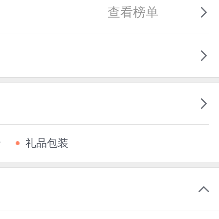
查看榜单
卡
礼品包装