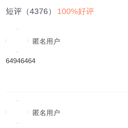
短评（4376）
100%好评
匿名用户
64946464
匿名用户