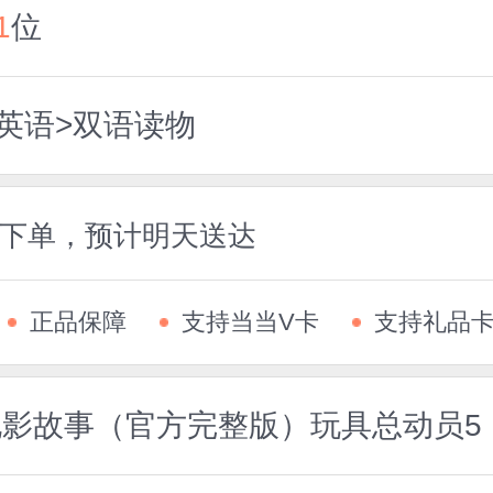
1
位
英语>双语读物
5前下单，预计明天送达
正品保障
支持当当V卡
支持礼品
影故事（官方完整版）玩具总动员5