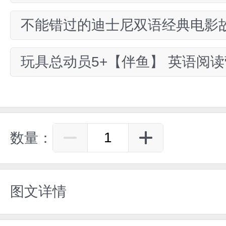
不能错过的迪士尼双语经典电影
玩具总动员5+【伴鱼】 英语阅读
数量：
图文详情