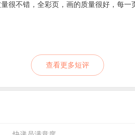
质量很不错，全彩页，画的质量很好，每一
查看更多短评
快递员满意度