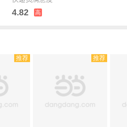
4.82
高
推荐
推荐