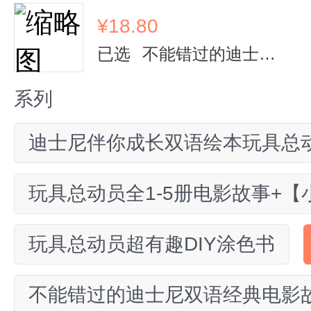
¥
18.80
已选
不能错过的迪士尼双语经典电影故事（官方完整版）玩具总动员5
系列
迪士尼伴你成长双语绘本玩具总
玩具总动员全1-5册电影故事+
玩具总动员超有趣DIY涂色书
不能错过的迪士尼双语经典电影