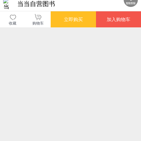
当当自营图书
商品包装
物流速度
快递员满意度
立即购买
加入购物车
收藏
购物车
4.70
4.77
4.82
高
高
高
您可能感兴趣的商品
推荐
推荐
推荐
¥8.80
¥9.80
¥6.60
¥8.
推广商品
广告