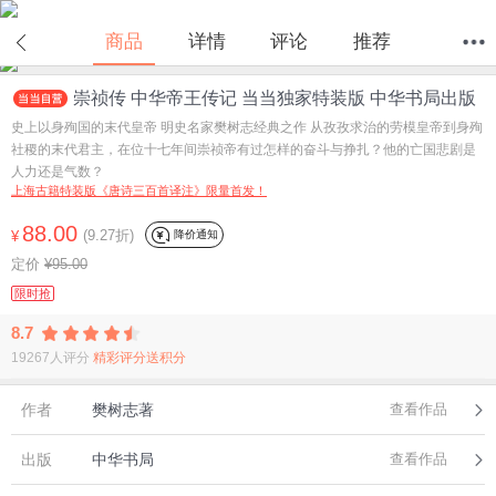
商品
详情
评论
推荐
崇祯传 中华帝王传记 当当独家特装版 中华书局出版
首页
分类
值得买
购物车
我的当当
史上以身殉国的末代皇帝 明史名家樊树志经典之作 从孜孜求治的劳模皇帝到身殉
社稷的末代君主，在位十七年间崇祯帝有过怎样的奋斗与挣扎？他的亡国悲剧是
人力还是气数？
上海古籍特装版《唐诗三百首译注》限量首发！
88.00
(9.27折)
降价通知
¥
定价
¥95.00
限时抢
8.7
19267人评分
精彩评分送积分
作者
樊树志著
查看作品
出版
中华书局
查看作品