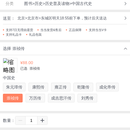
分类
图书>历史>历史普及读物>中国古代史
送至：
北京>北京市>东城区明天18:55前下单，预计后天送达
支持7日无理由退货
当当发货&售后
正品保障
支持当当V卡
支持礼品卡
礼品包装
选择
崇祯传
¥
88.00
已选
崇祯传
中国史
朱元璋传
康熙传
雍正传
乾隆传
成化帝传
崇祯传
万历传
成吉思汗传
刘秀传
数量：