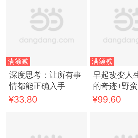
满额减
满额减
深度思考：让所有事
早起改变人
情都能正确入手
的奇迹+野
（全新升级
¥33.80
¥99.60
2册