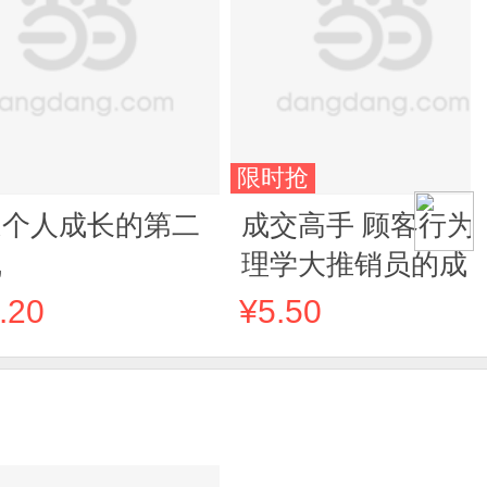
限时抢
造个人成长的第二
成交高手 顾客行为
线
理学大推销员的成
法则和秘诀成功励
.20
¥5.50
销售技巧销售心理