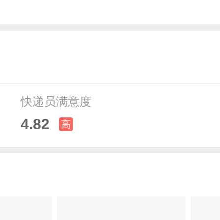
快递员满意度
4.82
高