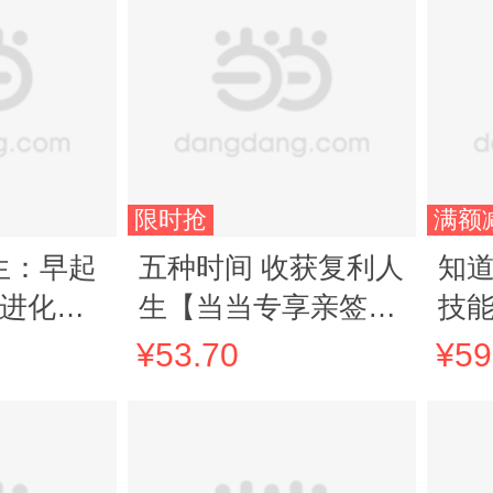
限时抢
满额
生：早起
五种时间 收获复利人
知
蛮进化
生【当当专享亲签
技
版）套装
版】五种时间升级版
握
¥53.70
¥59
王潇 著 人生管理策
息
略书 时间管理 重建
跨
人生秩序 正版书籍