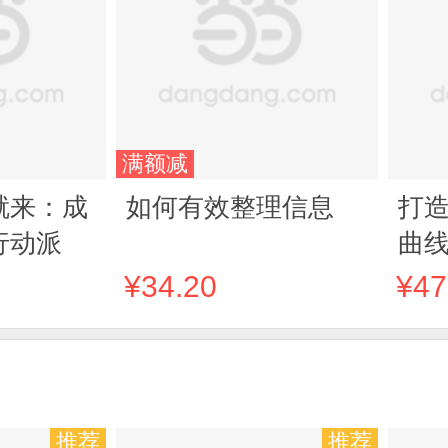
满额减
就来：成
如何有效整理信息
打
行动派
曲
¥34.20
¥47
推荐
推荐