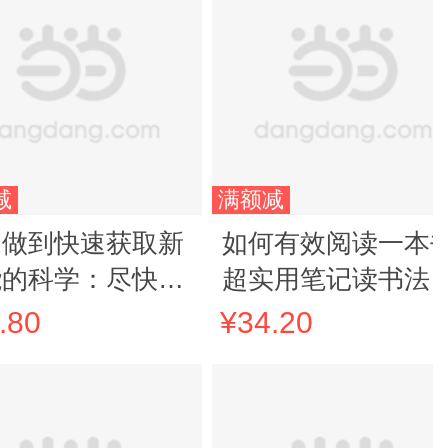
减
满额减
道做到快速获取新
如何有效阅读一本书
能的科学：尽快掌
超实用笔记读书法
新兴的技术和信
.80
¥34.20
，成为超专业化的
界通才