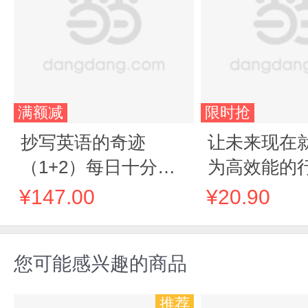
满额减
限时抢
抄写英语的奇迹
让未来现在
（1+2）每日十分钟
为高效能的
抄写阅读，从英文积
¥147.00
¥20.90
累到内心成长，一段
英文一支笔，在文字
您可能感兴趣的商品
中持续沉淀、自我成
长。附赠音频
推荐