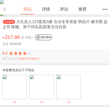
商品
详情
评论
推荐
大生意人123套装3册 当当专享亲签 明信片 藏书票 赵
首页
分类
值得买
购物车
我的当当
之羽 陈晓、孙千同名剧原著当当自营
217.86
(9.32折)
降价通知
¥
定价
¥234.00
8.3
6077人评分
精彩评分送积分
本套餐包含以下子商品
x1
x1
x1