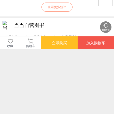
查看更多短评
当当自营图书
商品包装
物流速度
快递员满意度
4.70
4.77
4.82
立即购买
加入购物车
高
高
高
收藏
购物车
您可能感兴趣的商品
推荐
推荐
推荐
¥8.80
¥9.80
¥6.60
¥8.
推广商品
广告