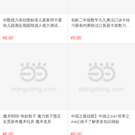
对数视力表挂图标准儿童家用卡通
包邮二年级数学九九乘法口诀卡练
幼儿园测近视眼睛成人视力测试表
习册表内乘除法口算题卡算数习题
包邮
学习
¥8.80
¥9.80
魔术8000 奇妙骰子 魔力骰子预言
中国之最挂图】中国之zui+世界之
近景新奇魔术玩具 魔术道具
zui让孩子了解更多知识墙贴
¥6.60
¥8.00