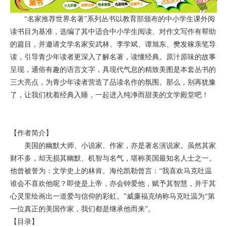
“名家推荐世界名著”系列丛书以教育部颁布的中小学生课外阅
读书目为基准，选编了其中适合中小学生阅读、对作文写作有帮助
的篇目，并邀请文学名家安武林、李学斌、谭旭东、樊发稼亲笔导
读，引导青少年读者更深入了解名著，读懂经典。原汁原味的故事
呈现，通俗有趣的语言文字，具现代气息的精致美图是本套丛书的
三大亮点，为青少年读者营造了品读名作的氛围。那么，别再犹豫
了，让我们枕着经典入睡，一起进入纯净而甜美的文学殿堂吧！
【作者简介】
美国的幽默大师、小说家、作家，亦是著名演说家。虽然其家
财不多，却无损其幽默、机智与名气，堪称美国最知名人士之一。
他曾被誉为：文学史上的林肯。海伦凯勒曾言：“我喜欢马克吐温
谁会不喜欢他呢？即使是上帝，亦会钟爱他，赋予其智慧，并于其
心灵里绘画出一道爱与信仰的彩虹。”威廉福克纳称马克吐温为“第
一位真正的美国作家，我们都是继承他而来”。
【目录】