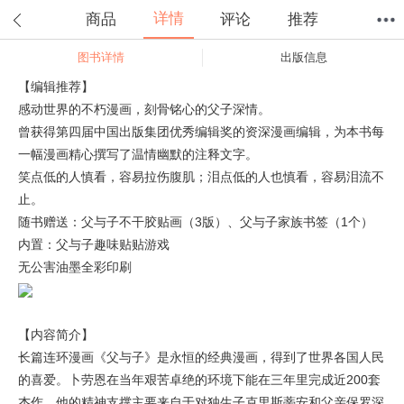
详情
商品
评论
推荐
图书详情
出版信息
首页
分类
值得买
购物车
我的当当
【编辑推荐】
感动世界的不朽漫画，刻骨铭心的父子深情。
曾获得第四届中国出版集团优秀编辑奖的资深漫画编辑，为本书每
一幅漫画精心撰写了温情幽默的注释文字。
笑点低的人慎看，容易拉伤腹肌；泪点低的人也慎看，容易泪流不
止。
随书赠送：父与子不干胶贴画（3版）、父与子家族书签（1个）
内置：父与子趣味贴贴游戏
无公害油墨全彩印刷
【内容简介】
长篇连环漫画《父与子》是永恒的经典漫画，得到了世界各国人民
的喜爱。卜劳恩在当年艰苦卓绝的环境下能在三年里完成近200套
杰作，他的精神支撑主要来自于对独生子克里斯蒂安和父亲保罗深