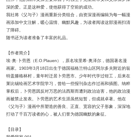
深的爱。正是这种爱，使他获得了空前的成功。
我社将《父与子》漫画重新分类组合，由资深漫画编辑为每一幅漫
画添加中文注解，暖心温情、幽默风趣，为读者阅读这部漫画扫清
了障碍。
随书还为读者准备了丰富的礼品。
【作者简介】
埃·奥·卜劳恩（E.O.Plauen），原名埃里希·奥泽尔，德国著名漫
画家。1903年3月18日出生于德国福格兰特山区阿尔多夫附近的翁
特盖滕格林村，童年时迁居卜劳恩市。少年时代学过钳工，后来在
莱比锡绘画艺术学院学习，曾给一些报刊杂志作过画和插图。纳粹
掌权后，卜劳恩因反对万恶的法西斯而遭到政治迫害，他的政治漫
画被禁止发表。卜劳恩的艺术生涯虽然短暂，但成就卓著。他在
《父与子》漫画中所塑造的善良、正直、宽容的父子形象，深深地
打动了千百万读者的心，被人们誉为德国幽默的象征。
【目录】