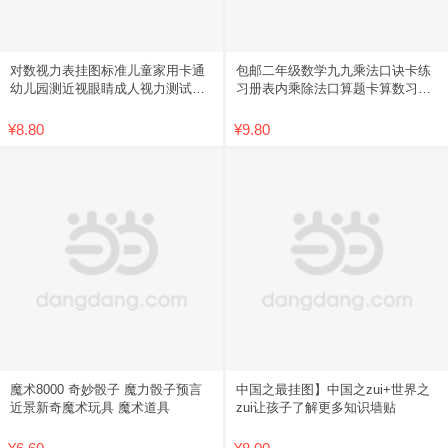
对数视力表挂图标准儿童家用卡通
包邮二年级数学九九乘法口诀卡练
幼儿园测近视眼睛成人视力测试表
习册表内乘除法口算题卡算数习题
包邮
学习
¥8.80
¥9.80
魔术8000 奇妙骰子 魔力骰子预言
中国之最挂图】中国之zui+世界之
近景新奇魔术玩具 魔术道具
zui让孩子了解更多知识墙贴