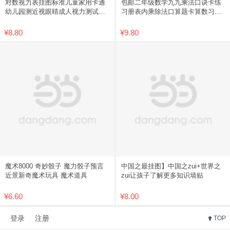
对数视力表挂图标准儿童家用卡通
包邮二年级数学九九乘法口诀卡练
幼儿园测近视眼睛成人视力测试表
习册表内乘除法口算题卡算数习题
包邮
学习
¥8.80
¥9.80
魔术8000 奇妙骰子 魔力骰子预言
中国之最挂图】中国之zui+世界之
近景新奇魔术玩具 魔术道具
zui让孩子了解更多知识墙贴
¥6.60
¥8.00
登录
注册
TOP