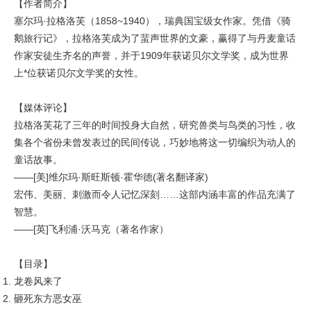
【作者简介】
塞尔玛·拉格洛芙（1858~1940），瑞典国宝级女作家。凭借《骑
鹅旅行记》，拉格洛芙成为了蜚声世界的文豪，赢得了与丹麦童话
作家安徒生齐名的声誉，并于1909年获诺贝尔文学奖，成为世界
上*位获诺贝尔文学奖的女性。
【媒体评论】
拉格洛芙花了三年的时间投身大自然，研究兽类与鸟类的习性，收
集各个省份未曾发表过的民间传说，巧妙地将这一切编织为动人的
童话故事。
——[美]维尔玛·斯旺斯顿·霍华德(著名翻译家)
宏伟、美丽、刺激而令人记忆深刻……这部内涵丰富的作品充满了
智慧。
——[英]飞利浦·沃马克（著名作家）
【目录】
龙卷风来了
砸死东方恶女巫