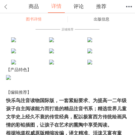
详情
商品
评论
推荐
图书详情
出版信息
首页
分类
值得买
购物车
我的当当
店铺推荐
【产品特色】
【编辑推荐】
快乐鸟注音读物国际版，一套紧贴要求、为提高一二年级
孩子自主阅读能力而打造的精品注音书系；精选世界儿童
文学史上经久不衰的传世经典，配以极富西方传统绘画风
情的彩铅插图，让孩子在艺术的熏陶中享受阅读。
根据地道权威原版精缩改编，译文精准、活泼又富有童