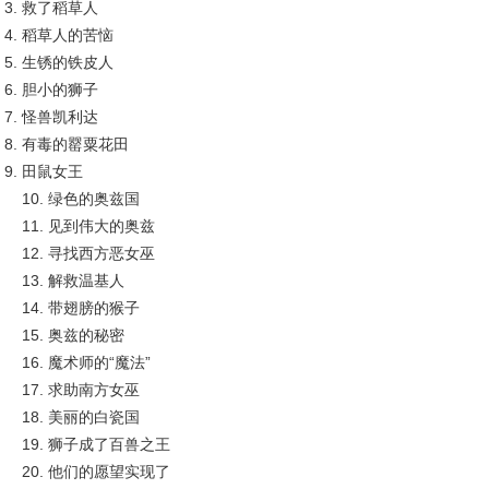
救了稻草人
稻草人的苦恼
生锈的铁皮人
胆小的狮子
怪兽凯利达
有毒的罂粟花田
田鼠女王
10. 绿色的奥兹国
11. 见到伟大的奥兹
12. 寻找西方恶女巫
13. 解救温基人
14. 带翅膀的猴子
15. 奥兹的秘密
16. 魔术师的“魔法”
17. 求助南方女巫
18. 美丽的白瓷国
19. 狮子成了百兽之王
20. 他们的愿望实现了