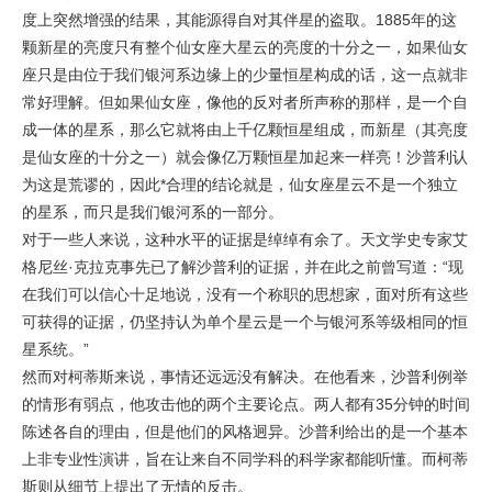
度上突然增强的结果，其能源得自对其伴星的盗取。1885年的这
颗新星的亮度只有整个仙女座大星云的亮度的十分之一，如果仙女
座只是由位于我们银河系边缘上的少量恒星构成的话，这一点就非
常好理解。但如果仙女座，像他的反对者所声称的那样，是一个自
成一体的星系，那么它就将由上千亿颗恒星组成，而新星（其亮度
是仙女座的十分之一）就会像亿万颗恒星加起来一样亮！沙普利认
为这是荒谬的，因此*合理的结论就是，仙女座星云不是一个独立
的星系，而只是我们银河系的一部分。
对于一些人来说，这种水平的证据是绰绰有余了。天文学史专家艾
格尼丝·克拉克事先已了解沙普利的证据，并在此之前曾写道：“现
在我们可以信心十足地说，没有一个称职的思想家，面对所有这些
可获得的证据，仍坚持认为单个星云是一个与银河系等级相同的恒
星系统。”
然而对柯蒂斯来说，事情还远远没有解决。在他看来，沙普利例举
的情形有弱点，他攻击他的两个主要论点。两人都有35分钟的时间
陈述各自的理由，但是他们的风格迥异。沙普利给出的是一个基本
上非专业性演讲，旨在让来自不同学科的科学家都能听懂。而柯蒂
斯则从细节上提出了无情的反击。