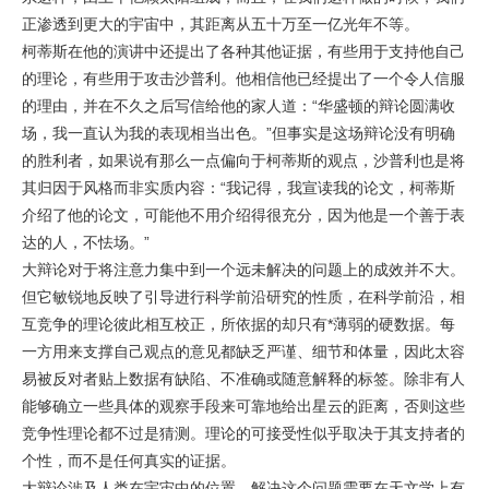
正渗透到更大的宇宙中，其距离从五十万至一亿光年不等。
柯蒂斯在他的演讲中还提出了各种其他证据，有些用于支持他自己
的理论，有些用于攻击沙普利。他相信他已经提出了一个令人信服
的理由，并在不久之后写信给他的家人道：“华盛顿的辩论圆满收
场，我一直认为我的表现相当出色。”但事实是这场辩论没有明确
的胜利者，如果说有那么一点偏向于柯蒂斯的观点，沙普利也是将
其归因于风格而非实质内容：“我记得，我宣读我的论文，柯蒂斯
介绍了他的论文，可能他不用介绍得很充分，因为他是一个善于表
达的人，不怯场。”
大辩论对于将注意力集中到一个远未解决的问题上的成效并不大。
但它敏锐地反映了引导进行科学前沿研究的性质，在科学前沿，相
互竞争的理论彼此相互校正，所依据的却只有*薄弱的硬数据。每
一方用来支撑自己观点的意见都缺乏严谨、细节和体量，因此太容
易被反对者贴上数据有缺陷、不准确或随意解释的标签。除非有人
能够确立一些具体的观察手段来可靠地给出星云的距离，否则这些
竞争性理论都不过是猜测。理论的可接受性似乎取决于其支持者的
个性，而不是任何真实的证据。
大辩论涉及人类在宇宙中的位置，解决这个问题需要在天文学上有