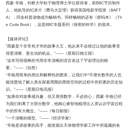
西蒙·辛格，剑桥大学粒子物理博士学位获得者，前BBC节目制作
人，他执导的纪录片《费马大定理》获得英国电影学院奖（BAFT
A），同名科普读物成为畅销书。同样畅销的还有《密码本》（Th
e Code Book），这是BBC专题系列《保密的科学》的底本。
【媒体评论】
“西蒙是个非常有才华的故事大王，他从来不会错过让他的叙事变
得更清晰、更生动的机会。”——《星期日独立报》
“这本写得很棒的书用非常清晰的语言表达了宇宙理论的精
要。”——《自然》
“辛格用简单的类比和解释性的图表，让我们中*不擅长数学的人也
能清楚地了解人类在探索周围的黑暗空间的过程中所积累的历史知
识。”——《星期日电讯报》
“如果你对故事感兴趣，但又畏惧数学，不必担心；西蒙·辛格已经
为我们剥离了大部分数学，他精心睿智地梳理出人类认识宇宙过程
中的所有大概念。”——《每日邮报》
“一个清晰的模型。”——《经济学家》
“辛格是讲故事的高手，能发掘出天体物理学家工作中所蕴藏的各