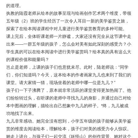
的道理。
执教的陆霞老师从绘本的故事呈现与绘画创作艺术两个维度，带领
五年级（2）班的学生经历了一次令人耳目一新的美学鉴赏之旅，
探索了在绘本阅读课程中对儿童进行美学鉴赏教育的多种可能。
课上完后，全体听课老师一片静谧，大家还没有完全从这节课中走
出来——一群五年级的孩子，怎么会对美有如此深刻的感受力？小
学生真的可以在绘本阅读中进行美学鉴赏吗？绘本真的具有这么大
的课程价值和能量吗？
岂止是老师，上课的孩子们也意犹未尽。此时，陆老师说：“同学
们，你们知道吗？今天，这本绘本的作者画家九儿也来到了我们的
课堂。请大家猜一猜，现场坐着的老师中哪一位是九儿？”
孩子们一下子沸腾了，原本就非常活跃的课堂变得更加热闹了。他
们纷纷转过头，在听课的老师中寻找九儿的身影，并通过自己对绘
本中图画的理解，描绘出自己想象中九儿的样子。*终，九儿被成
功地找了出来。
九儿非常感动。她完全没有想到，小学五年级的孩子能够从美学鉴
赏的维度去阅读绘本，理解绘本，孩子们对美的感受力令人惊叹。
她走上讲台，与孩子们一起交流《妖怪山》的创作背景、她对这个