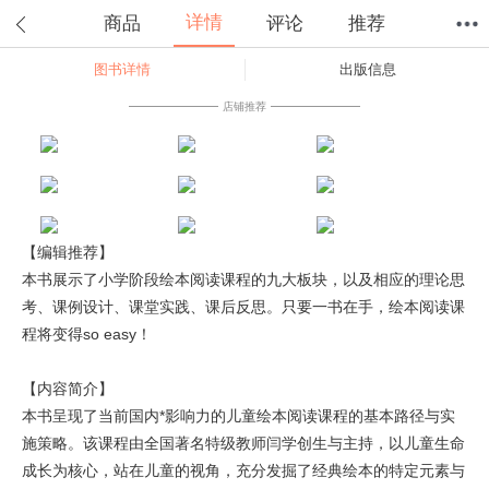
详情
商品
评论
推荐
图书详情
出版信息
首页
分类
值得买
购物车
我的当当
店铺推荐
【编辑推荐】
本书展示了小学阶段绘本阅读课程的九大板块，以及相应的理论思
考、课例设计、课堂实践、课后反思。只要一书在手，绘本阅读课
程将变得so easy！
【内容简介】
本书呈现了当前国内*影响力的儿童绘本阅读课程的基本路径与实
施策略。该课程由全国著名特级教师闫学创生与主持，以儿童生命
成长为核心，站在儿童的视角，充分发掘了经典绘本的特定元素与