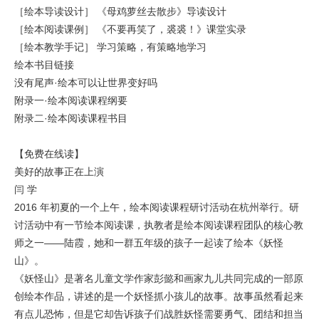
［绘本导读设计］ 《母鸡萝丝去散步》导读设计
［绘本阅读课例］ 《不要再笑了，裘裘！》课堂实录
［绘本教学手记］ 学习策略，有策略地学习
绘本书目链接
没有尾声·绘本可以让世界变好吗
附录一·绘本阅读课程纲要
附录二·绘本阅读课程书目
【免费在线读】
美好的故事正在上演
闫 学
2016 年初夏的一个上午，绘本阅读课程研讨活动在杭州举行。研
讨活动中有一节绘本阅读课，执教者是绘本阅读课程团队的核心教
师之一——陆霞，她和一群五年级的孩子一起读了绘本《妖怪
山》。
《妖怪山》是著名儿童文学作家彭懿和画家九儿共同完成的一部原
创绘本作品，讲述的是一个妖怪抓小孩儿的故事。故事虽然看起来
有点儿恐怖，但是它却告诉孩子们战胜妖怪需要勇气、团结和担当