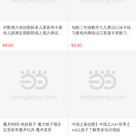
对数视力表挂图标准儿童家用卡通
包邮二年级数学九九乘法口诀卡练
幼儿园测近视眼睛成人视力测试表
习册表内乘除法口算题卡算数习题
包邮
学习
¥8.80
¥9.80
魔术8000 奇妙骰子 魔力骰子预言
中国之最挂图】中国之zui+世界之
近景新奇魔术玩具 魔术道具
zui让孩子了解更多知识墙贴