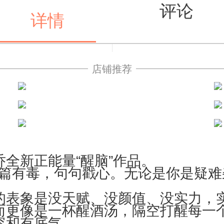
评论
详情
店铺推荐
值得买
乔全新正能量“醒脑”作品。
篇篇有毒，句句戳心。无论是你是疑
的表象是没天赋、没颜值、没实力，
而更像是一杯醒酒汤，隔空打醒每一
容和有底气。