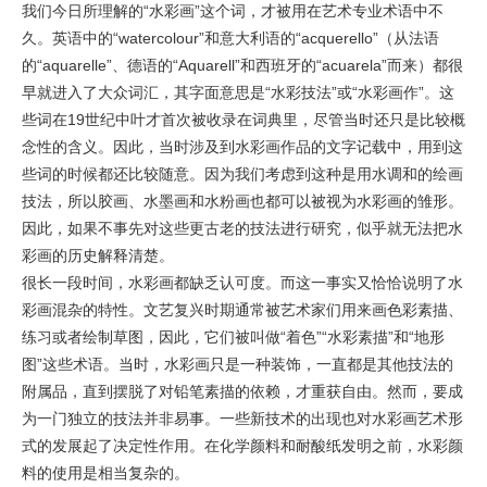
我们今日所理解的“水彩画”这个词，才被用在艺术专业术语中不
久。英语中的“watercolour”和意大利语的“acquerello”（从法语
的“aquarelle”、德语的“Aquarell”和西班牙的“acuarela”而来）都很
早就进入了大众词汇，其字面意思是“水彩技法”或“水彩画作”。这
些词在19世纪中叶才首次被收录在词典里，尽管当时还只是比较概
念性的含义。因此，当时涉及到水彩画作品的文字记载中，用到这
些词的时候都还比较随意。因为我们考虑到这种是用水调和的绘画
技法，所以胶画、水墨画和水粉画也都可以被视为水彩画的雏形。
因此，如果不事先对这些更古老的技法进行研究，似乎就无法把水
彩画的历史解释清楚。
很长一段时间，水彩画都缺乏认可度。而这一事实又恰恰说明了水
彩画混杂的特性。文艺复兴时期通常被艺术家们用来画色彩素描、
练习或者绘制草图，因此，它们被叫做“着色”“水彩素描”和“地形
图”这些术语。当时，水彩画只是一种装饰，一直都是其他技法的
附属品，直到摆脱了对铅笔素描的依赖，才重获自由。然而，要成
为一门独立的技法并非易事。一些新技术的出现也对水彩画艺术形
式的发展起了决定性作用。在化学颜料和耐酸纸发明之前，水彩颜
料的使用是相当复杂的。