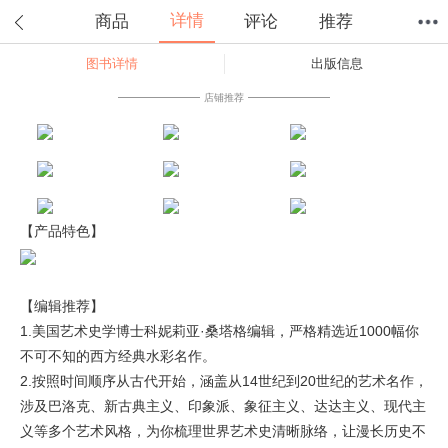
详情
商品
评论
推荐
图书详情
出版信息
首页
分类
值得买
购物车
我的当当
店铺推荐
【产品特色】
【编辑推荐】
1.美国艺术史学博士科妮莉亚·桑塔格编辑，严格精选近1000幅你
不可不知的西方经典水彩名作。
2.按照时间顺序从古代开始，涵盖从14世纪到20世纪的艺术名作，
涉及巴洛克、新古典主义、印象派、象征主义、达达主义、现代主
义等多个艺术风格，为你梳理世界艺术史清晰脉络，让漫长历史不