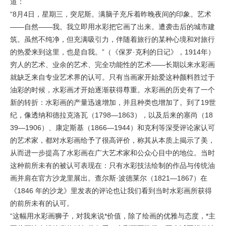
道：
“8月4日，星期三，突尼斯。满脑子充斥着昨晚夜间的印象。艺术
——自然——我。我立即用水彩把它画了出来。遭袭击后的城市建
筑。虽然不纯净，但充满吸引力，伴随着旅行的某种心境和对旅行
的热爱来到这里，也是自我。”（《保罗·克利的日记》，1914年）
穷人的艺术、业余的艺术、完全功能性的艺术——长期以来水彩画
就缺乏来自专业艺术界的认可。只有当画家开始爱这种颜料胜过于
油彩的时候，水彩画才开始逐渐获得尊重。水彩画的历史有了一个
新的转折：水彩画的产量迅速增加，并且种类也增加了。到了19世
纪，像透纳和德拉克洛瓦（1798—1863），以及后来的塞尚（18
39—1906）、康定斯基（1866—1944）和克利等深受评论家认可
的艺术家，都对水彩画给予了很高评价，称其从本质上揭示了美，
从而进一步提高了水彩画在广大艺术家和公众心目中的地位。当时
这种前所未有的被认可表现在：只有水彩技法绘制的作品与传统油
画并肩在官方沙龙里展出。查尔斯·波德莱尔（1821—1867）在
《1846 年的沙龙》里发表的评论也让我们看到当时水彩画所获得
的前所未有的认可。
“这幅用水彩画狮子，对我来说*价值，除了绘画的优雅与态度，*主