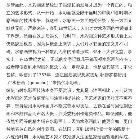
尽管如此，水彩画还是经过了很漫长的发展才成为一个真正的、独
立的艺术形式。从一开始，水彩画就受限于当时的审美和各时期水
彩画家的技法水平。就这样，水彩画一方面饱受怀疑，另一方面又
默默无闻。严格来讲，直到18世纪末，人们才对水彩画的性质做出
了界定。然而在这之后很长一段时间，水彩画这种艺术形式看上去
仍然缺乏根基，因为从概念上来讲，人们对水彩画的定义并不明
确。水彩画被视为一种散乱无章的消遣形式，登不上大雅之堂。事
实上，在19世纪之前，正式的文字记载几乎都无视水彩画的存在，
或者即便提到水彩画的概念，在一定程度上，也是极其随意，不求
甚解。即使到了1757年，连法国启蒙思想家德尼·狄德罗都错用
了“水粉画（gouache）”来指代水彩画。
纵使当时水彩画技法本身不受赏识，尤其是与油画相比，人们认为
水彩画的艺术价值无法与油画相提并论，但艺术家们仍对其不离不
弃，坚持运用水彩作画并不断完善水彩技法。丢勒在当时因蚀刻版
画和木刻作品而声名大振，并受委托创作这类作品。即便如此，他
依然将同等的精力铺在水彩画上，因为水彩画能让他更自如、更自
然地表达自己的创作意图。在法国，直到18世纪*后十年的路易十
六统治时期，水彩画艺术家才获准进入法国皇家绘画暨雕刻学院。