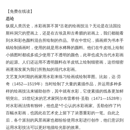
【免费在线读】
总论
纵观人类历史，水彩画算不算*古老的绘画技法？无论是在法国拉
斯科洞穴的壁画上，还是在古埃及和古希腊的岩画上，我们都能看
到水和彩色颜料混合所绘制的作品。早在中世纪，插画师为书本手
稿绘制插画时，使用的就是用水稀释的颜料。他们在牛皮纸上绘制
小插图时都或多或少使用了不透明的颜色，此举也成为当代水彩画
的起源。人们还运用不透明颜料在羊皮纸上绘制细密画，这些细密
画逐渐发展为我们所熟知的现代水彩画。
文艺复兴时期的画家用水彩来练习绘画或绘制草图。比如，达·芬
奇（1452—1519年）当时绘制了大量的素描作品，并运用多种多
样的绘画技法来辅助创作，其中就有水彩，它使素描的线条更加鲜
明突出。15世纪末的艺术家阿尔布雷希特·丢勒（1471—1528年）
对水彩画法情有独钟，他也是*个公认的水彩画家。丢勒创作了约
百幅水彩画，也因此在艺术史上留下了浓墨重彩的一笔。自此之
后，各个派别的风景画家也都纷纷使用水彩进行创作，他们意识到
运用水彩技法可以更好地描绘光影的效果。