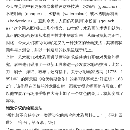
今天在英语中有更多概念来描述这些技法：水粉画（gouache）、
不透明画（opaque）、水彩画（watercolour）或不透明颜料画
（bodycolour）。直到今天，人们仍习惯用“水粉画（gouach
e）”这个词来概括以上几个概念。19世纪，水彩画艺术家们认为，
真正的水彩画必须从水粉画技术中解放出来，从而保持其纯正性。
因此，今天人们将“水彩画”定义为一种独立的绘画技法，其将粉状
颜料与水混合，并以一种透明的效果呈现于纸上。
当时，艺术家们对水彩画透明度的追求促使他们开始对风格的探
究。后来他们采用了一些新工具来进一步发展水彩画技法，比如：
刀、刷子、海绵、破布，还有指甲。关于水彩画家透纳（1775—1
851年）的海景画《哈伏特斯鲁依》的趣闻轶事就是*好证明：183
2年，该作品在巴黎的沙龙展出时，画家觉得这幅画仍有瑕疵，所
以他在展厅当场用手指在大海上加了一个红色的斑点，将其变成了
浮标。
饱受争议的绘画技法
“叛乱总不会缺少这一类渲染它的宗旨的水彩颜料……”（《亨利四
世》，*部分，第五幕，*场）
“And never yet did insurrection want / Such watercolours to impa