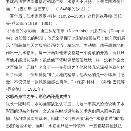
要此画法在描绘事物时如此仁爱。水彩画不张扬，不去试图模仿油
画。”（查尔斯·波德莱尔，《1846年的沙龙》）
一百年后，艺术家保罗·科林（1892—1985）这样评论乔翰·巴托
等·乔金德（1819—1891）：
“乔金德的水彩画：通过从尼韦奈（Nivernais）到多芬纳（Dauphi
ne）这段漫长的时期，他完全掌握了水彩的绘画技巧；他向我们展
示了那高超的天才般的绘画技巧，精细地、生动地、超乎想象地创
作出一批水彩画。每一张画对他来说都是一个勇敢的开拓，而且只
有他才能成功做到；虽然他下笔时像是随便玩玩一样，没有什么比
这再简单、无聊与老套了——在蓝绿之间他轻轻几笔深褐色就勾勒
出了框架——但却捕捉到了大地的精华，他表达的是一种印象（感
受）不仅仅是一张风景画那么简单。”（保罗·科林，《乔翰·巴托等
·乔金德》，1931年）
水彩画身世之争：彩色画还是素描？
很长一段时间，水彩画都缺乏认可度。而这一事实又恰恰说明了水
彩画的混杂的特性。文艺复兴时期通常被艺术家们用来画色彩素
描、练习或者绘制草图，因此，它们被叫做“着色”“水彩素描”和“地
形图”这些术语。当时，水彩画只是一种装饰，一直都是其他技法