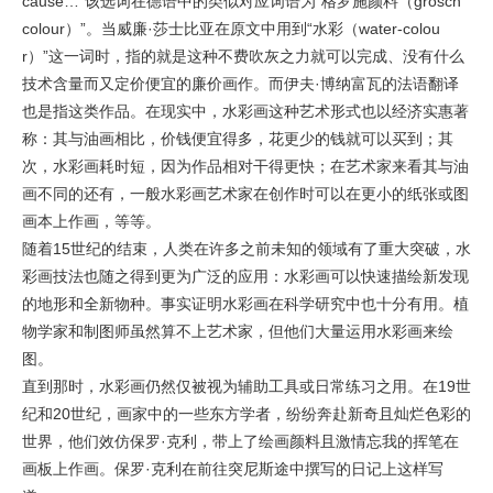
cause…”该选词在德语中的类似对应词语为“格罗施颜料（grosch
colour）”。当威廉·莎士比亚在原文中用到“水彩（water-colou
r）”这一词时，指的就是这种不费吹灰之力就可以完成、没有什么
技术含量而又定价便宜的廉价画作。而伊夫·博纳富瓦的法语翻译
也是指这类作品。在现实中，水彩画这种艺术形式也以经济实惠著
称：其与油画相比，价钱便宜得多，花更少的钱就可以买到；其
次，水彩画耗时短，因为作品相对干得更快；在艺术家来看其与油
画不同的还有，一般水彩画艺术家在创作时可以在更小的纸张或图
画本上作画，等等。
随着15世纪的结束，人类在许多之前未知的领域有了重大突破，水
彩画技法也随之得到更为广泛的应用：水彩画可以快速描绘新发现
的地形和全新物种。事实证明水彩画在科学研究中也十分有用。植
物学家和制图师虽然算不上艺术家，但他们大量运用水彩画来绘
图。
直到那时，水彩画仍然仅被视为辅助工具或日常练习之用。在19世
纪和20世纪，画家中的一些东方学者，纷纷奔赴新奇且灿烂色彩的
世界，他们效仿保罗·克利，带上了绘画颜料且激情忘我的挥笔在
画板上作画。保罗·克利在前往突尼斯途中撰写的日记上这样写