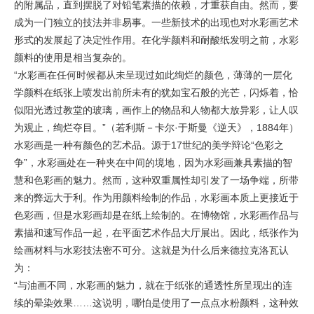
的附属品，直到摆脱了对铅笔素描的依赖，才重获自由。然而，要
成为一门独立的技法并非易事。一些新技术的出现也对水彩画艺术
形式的发展起了决定性作用。在化学颜料和耐酸纸发明之前，水彩
颜料的使用是相当复杂的。
“水彩画在任何时候都从未呈现过如此绚烂的颜色，薄薄的一层化
学颜料在纸张上喷发出前所未有的犹如宝石般的光芒，闪烁着，恰
似阳光透过教堂的玻璃，画作上的物品和人物都大放异彩，让人叹
为观止，绚烂夺目。”（若利斯－卡尔·于斯曼《逆天》，1884年）
水彩画是一种有颜色的艺术品。源于17世纪的美学辩论“色彩之
争”，水彩画处在一种夹在中间的境地，因为水彩画兼具素描的智
慧和色彩画的魅力。然而，这种双重属性却引发了一场争端，所带
来的弊远大于利。作为用颜料绘制的作品，水彩画本质上更接近于
色彩画，但是水彩画却是在纸上绘制的。在博物馆，水彩画作品与
素描和速写作品一起，在平面艺术作品大厅展出。因此，纸张作为
绘画材料与水彩技法密不可分。这就是为什么后来德拉克洛瓦认
为：
“与油画不同，水彩画的魅力，就在于纸张的通透性所呈现出的连
续的晕染效果……这说明，哪怕是使用了一点点水粉颜料，这种效