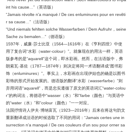
int his cause…”（英语版）
“Jamais révolte n'a manqué / De ces enluminures pour en revêti
r sa cause…”（法语版）
“Und niemals fehlten solche Wasserfarben / Dem Aufruhr，seine
Sache zu bemalen…“（德语版）
1597年，威廉·莎士比亚（1564—1616年）在《亨利四世》中使
用了复合词“水彩（water-colour）”。就像现在的用法一样，英语
版参考的是“aquarell”这个词，即水彩画。然而，在法语版中，弗
朗索瓦·基佐（1787—1874年）则决定将同一术语翻译成“图书彩
饰（enluminures）”。事实上，水彩画在出现伊始也的确是以图书
彩饰的形式开始发展的。德语版的翻译“水彩（wasserfarbe）”则
弃用词语“aquarell”，而是忠实遵循了原文的英语词汇“water-colou
r”的构词法，将德语中“wasser（水）”和“farbe（颜色）”与英语中
的“water（水）”和“colour（颜色）”一一对应。
法国抒情诗人伊夫·博纳富瓦（1923—2016年）后来在将这句韵文
重新翻译成法语的时候选取了不同的用词：“Jamais certes une in
surrection n'a manqué / De ces couleurs d'un sou pour orner sa