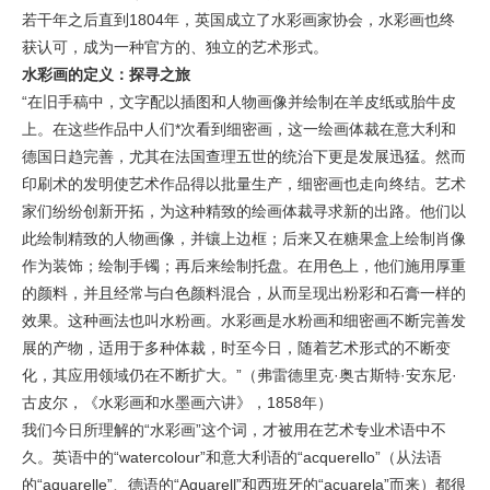
若干年之后直到1804年，英国成立了水彩画家协会，水彩画也终
获认可，成为一种官方的、独立的艺术形式。
水彩画的定义：探寻之旅
“在旧手稿中，文字配以插图和人物画像并绘制在羊皮纸或胎牛皮
上。在这些作品中人们*次看到细密画，这一绘画体裁在意大利和
德国日趋完善，尤其在法国查理五世的统治下更是发展迅猛。然而
印刷术的发明使艺术作品得以批量生产，细密画也走向终结。艺术
家们纷纷创新开拓，为这种精致的绘画体裁寻求新的出路。他们以
此绘制精致的人物画像，并镶上边框；后来又在糖果盒上绘制肖像
作为装饰；绘制手镯；再后来绘制托盘。在用色上，他们施用厚重
的颜料，并且经常与白色颜料混合，从而呈现出粉彩和石膏一样的
效果。这种画法也叫水粉画。水彩画是水粉画和细密画不断完善发
展的产物，适用于多种体裁，时至今日，随着艺术形式的不断变
化，其应用领域仍在不断扩大。”（弗雷德里克·奥古斯特·安东尼·
古皮尔，《水彩画和水墨画六讲》，1858年）
我们今日所理解的“水彩画”这个词，才被用在艺术专业术语中不
久。英语中的“watercolour”和意大利语的“acquerello”（从法语
的“aquarelle”、德语的“Aquarell”和西班牙的“acuarela”而来）都很