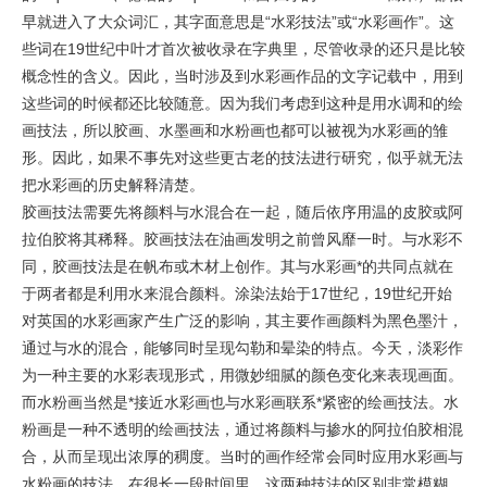
早就进入了大众词汇，其字面意思是“水彩技法”或“水彩画作”。这
些词在19世纪中叶才首次被收录在字典里，尽管收录的还只是比较
概念性的含义。因此，当时涉及到水彩画作品的文字记载中，用到
这些词的时候都还比较随意。因为我们考虑到这种是用水调和的绘
画技法，所以胶画、水墨画和水粉画也都可以被视为水彩画的雏
形。因此，如果不事先对这些更古老的技法进行研究，似乎就无法
把水彩画的历史解释清楚。
胶画技法需要先将颜料与水混合在一起，随后依序用温的皮胶或阿
拉伯胶将其稀释。胶画技法在油画发明之前曾风靡一时。与水彩不
同，胶画技法是在帆布或木材上创作。其与水彩画*的共同点就在
于两者都是利用水来混合颜料。涂染法始于17世纪，19世纪开始
对英国的水彩画家产生广泛的影响，其主要作画颜料为黑色墨汁，
通过与水的混合，能够同时呈现勾勒和晕染的特点。今天，淡彩作
为一种主要的水彩表现形式，用微妙细腻的颜色变化来表现画面。
而水粉画当然是*接近水彩画也与水彩画联系*紧密的绘画技法。水
粉画是一种不透明的绘画技法，通过将颜料与掺水的阿拉伯胶相混
合，从而呈现出浓厚的稠度。当时的画作经常会同时应用水彩画与
水粉画的技法。在很长一段时间里，这两种技法的区别非常模糊。