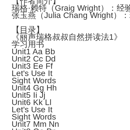
【作者简介】
瑞格·赖特（Graig Wrigh
张玉燕（Julia Chang Wr
【目录】
《丽声瑞格叔叔自然拼读法1》
学习用书
Unit1 Aa Bb
Unit2 Cc Dd
Unit3 Ee Ff
Let's Use It
Sight Words
Unit4 Gg Hh
Unit5 Ii Jj
Unit6 Kk Ll
Let's Use It
Sight Words
Unit7 Mm Nn