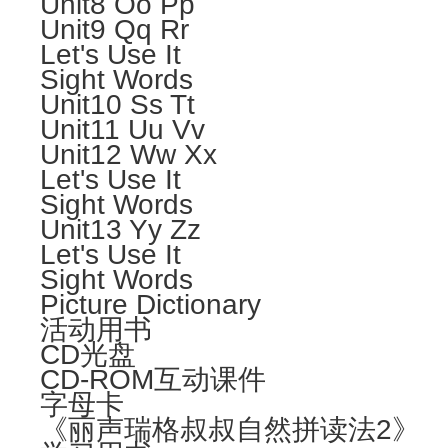
Unit8 Oo Pp
Unit9 Qq Rr
Let's Use It
Sight Words
Unit10 Ss Tt
Unit11 Uu Vv
Unit12 Ww Xx
Let's Use It
Sight Words
Unit13 Yy Zz
Let's Use It
Sight Words
Picture Dictionary
活动用书
CD光盘
CD-ROM互动课件
字母卡
《丽声瑞格叔叔自然拼读法2》