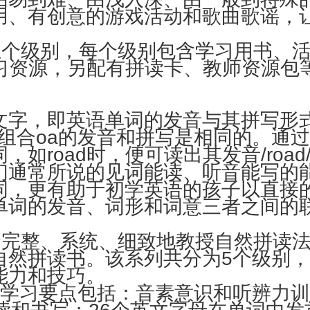
用、有创意的游戏活动和歌曲歌谣，
五个级别，每个级别包含学习用书、活动
学习资源，另配有拼读卡、教师资源包
文字，即英语单词的发音与其拼写形
单词里字母组合oa的发音和拼写是相同的
road时，便可读出其发音/road/
即是我们通常所说的见词能读、听音能写
词，更有助于初学英语的孩子以直接
单词的发音、词形和词意三者之间的
套完整、系统、细致地教授自然拼读
自然拼读书。该系列共分为5个级别
能力和技巧。
的学习要点包括：音素意识和听辨力训