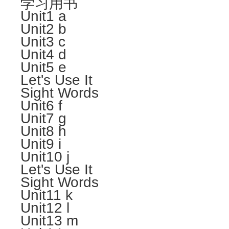
学习用书
Unit1 a
Unit2 b
Unit3 c
Unit4 d
Unit5 e
Let's Use It
Sight Words
Unit6 f
Unit7 g
Unit8 h
Unit9 i
Unit10 j
Let's Use It
Sight Words
Unit11 k
Unit12 l
Unit13 m