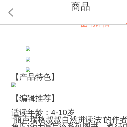
商品
图书详情
首页
分类
【产品特色】
【编辑推荐】
适读年龄：4-10岁
“丽声瑞格叔叔自然拼读法”的作
角度设计编写该系列图书，遵循