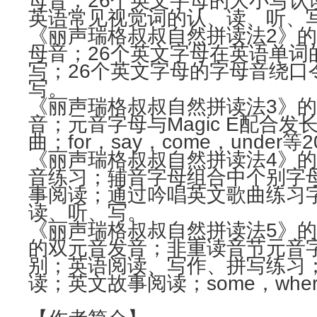
母音；26个英文字母的大小写认读和
英语常见视觉词的认、读、听、
《丽声瑞格叔叔自然拼读法2》
母音；26个英文字母在英语单词
写；26个英文字母的字母音绕口令；
写。
《丽声瑞格叔叔自然拼读法3》
音；元音字母与Magic E配
曲；for，say，come，und
《丽声瑞格叔叔自然拼读法4》
音练习；辅音字母组合中个别字
事阅读；通过吟唱英文歌曲练习字母组
读、听、写。
《丽声瑞格叔叔自然拼读法5》
的双元音发音；非重读音节元音
别；英语阅读、写作、拼写练习
读；英文故事阅读；some，whe