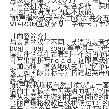
了自然拼读法，并结合多样、实
并运用英语读写的基本技能。
“丽声瑞格叔叔自然拼读法”共分
VD-ROM互动光盘、字母卡等
【内容简介】
与表意的汉字不同，英语为表音
boat，float，soap 等
读规律的学生在看到一个新的单词，如
可写出其拼写r-o-a-d，这
更加迅速、有效地认知并记忆单
系，如国际音标等）搭建起英语
奠定基础。
“丽声叔叔瑞格自然拼读法”是一
语的中国孩子学习英语而编写的
养从发音到拼读到拼写到阅读的
《丽声瑞格叔叔自然拼读法1》