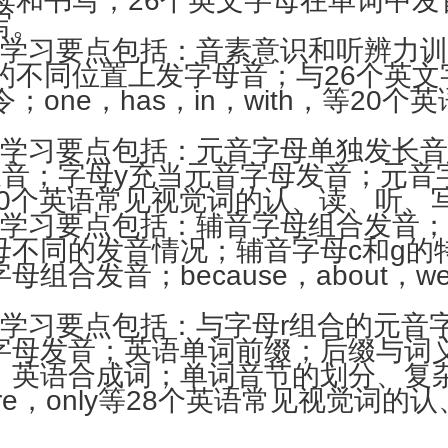
书写；26个英文字母在单词中发首音；
写。
的学习要点包括：音素意识和听辨力训
的不同位置上发字母音；与26个英
one，has，in，with，等20
的学习要点包括：元音字母单独发长
合发长音；字母y充当元音字母发音；元
er等20个英语常见视觉词的认、读、听、
的学习要点包括：辅音字母组合发音
母不同的发音情况；辅音字母c和g的
合发音；because，about，w
的学习要点包括：与字母r组合的元音
字母发音；英语单词前缀；后缀与词
；英语合成词；单词音节的划分、复
re，only等28个英语常见视觉词的