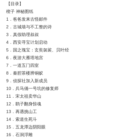
【目录】
楔子 神秘图纸
1．爸爸发来古怪邮件
2．古城墙与不工整的诗
3．真假助理叔叔
4．西安寻宝计划启动
5．国之瑰宝：玄奘袈裟、贝叶经
6．夜游大雁塔地宫
7．一道五门四室
8．秦腔茶楼辨铜蚁
9．侦探社加入新成员
10．兵马俑一号坑的修复师
11．宋太祖卖华山
12．鹞子翻身惊魂
13．再遇挑山工
14．索道生死斗
15．五龙潭边阴阳眼
16．石洞浮雕