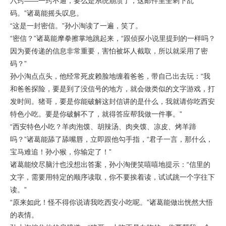
六窍——一窍不通，要么是系统崩溃了，这邮件里全剩下乱
码。”诸葛能摇头叹息。
“这是一封密信。”孙小淘读了一遍，笑了。
“密信？”诸葛能摩拳擦掌地跳起来，“跟侦探小说里提到的一样吗？
因为要传递的信息非常重要，害怕被坏人截取，所以就采用了密
码？”
孙小淘点点头，他经常死皮赖脸地缠着爸爸，带自己出去玩：“我
和爸爸探险，要是到了没信号的地方，就会做类似的文字游戏，打
发时间。猪哥，要是你能破解这封信讲的是什么，我就请你吃西安
特色小吃。要是你破解不了，就得答应帮我做一件事。”
“西安特色小吃？羊肉泡馍、胡辣汤、肉夹馍、凉皮、烤羊蹄
吗？”诸葛能舔了舔嘴唇，立即跟他勾手指，“君子一言，那什么，
宝马难追！孙小猴，你输定了！”
诸葛能绞尽脑汁也没想出答案，孙小淘便笑嘻嘻地提示：“信里的
文字，需要用特定的顺序读取，你不要挨着读，试试跳一个字往下
读。”
“原来如此！怪不得你说请我吃西安小吃呢。”诸葛能做出恍然大悟
的表情。