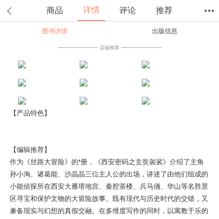
详情
商品
评论
推荐
图书详情
出版信息
首页
分类
值得买
购物车
我的当当
店铺推荐
【产品特色】
【编辑推荐】
作为《丝路大冒险》的*册，《西安密码之玄奘袈裟》介绍了主角
孙小淘、诸葛能、沙晶晶三位主人公的出场，讲述了由他们组成的
小能侦探所在西安大雁塔地宫、秦腔茶楼、兵马俑、华山等名胜景
区寻宝和保护文物的大冒险故事。既有现代与历史时代的交错，又
兼备现实与幻想的真假交融。在多维度写作的同时，以寓教于乐的