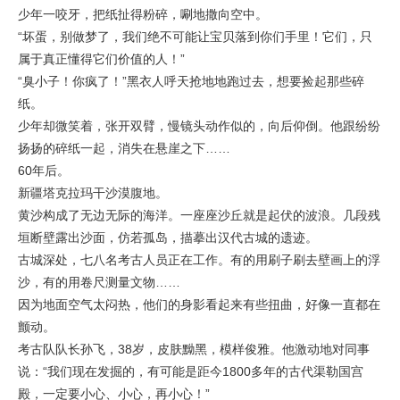
少年一咬牙，把纸扯得粉碎，唰地撒向空中。
“坏蛋，别做梦了，我们绝不可能让宝贝落到你们手里！它们，只
属于真正懂得它们价值的人！”
“臭小子！你疯了！”黑衣人呼天抢地地跑过去，想要捡起那些碎
纸。
少年却微笑着，张开双臂，慢镜头动作似的，向后仰倒。他跟纷纷
扬扬的碎纸一起，消失在悬崖之下……
60年后。
新疆塔克拉玛干沙漠腹地。
黄沙构成了无边无际的海洋。一座座沙丘就是起伏的波浪。几段残
垣断壁露出沙面，仿若孤岛，描摹出汉代古城的遗迹。
古城深处，七八名考古人员正在工作。有的用刷子刷去壁画上的浮
沙，有的用卷尺测量文物……
因为地面空气太闷热，他们的身影看起来有些扭曲，好像一直都在
颤动。
考古队队长孙飞，38岁，皮肤黝黑，模样俊雅。他激动地对同事
说：“我们现在发掘的，有可能是距今1800多年的古代渠勒国宫
殿，一定要小心、小心，再小心！”