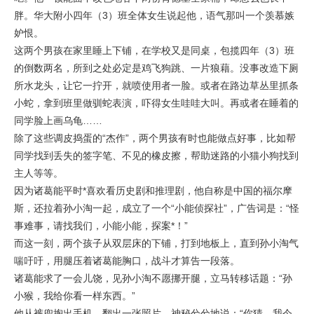
胖。华大附小四年（3）班全体女生说起他，语气那叫一个羡慕嫉
妒恨。
这两个男孩在家里睡上下铺，在学校又是同桌，包揽四年（3）班
的倒数两名，所到之处必定是鸡飞狗跳、一片狼藉。没事改造下厕
所水龙头，让它一拧开，就喷使用者一脸。或者在路边草丛里抓条
小蛇，拿到班里做驯蛇表演，吓得女生哇哇大叫。再或者在睡着的
同学脸上画乌龟……
除了这些调皮捣蛋的“杰作”，两个男孩有时也能做点好事，比如帮
同学找到丢失的签字笔、不见的橡皮擦，帮助迷路的小猫小狗找到
主人等等。
因为诸葛能平时*喜欢看历史剧和推理剧，他自称是中国的福尔摩
斯，还拉着孙小淘一起，成立了一个“小能侦探社”，广告词是：“怪
事难事，请找我们，小能小能，探案*！”
而这一刻，两个孩子从双层床的下铺，打到地板上，直到孙小淘气
喘吁吁，用腿压着诸葛能胸口，战斗才算告一段落。
诸葛能求了一会儿饶，见孙小淘不愿挪开腿，立马转移话题：“孙
小猴，我给你看一样东西。”
他从裤兜掏出手机，翻出一张照片，神秘兮兮地说：“你猜，我今