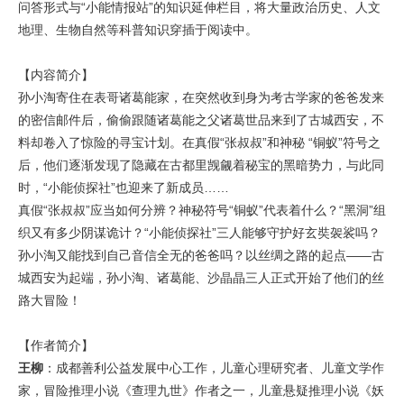
问答形式与“小能情报站”的知识延伸栏目，将大量政治历史、人文
地理、生物自然等科普知识穿插于阅读中。
【内容简介】
孙小淘寄住在表哥诸葛能家，在突然收到身为考古学家的爸爸发来
的密信邮件后，偷偷跟随诸葛能之父诸葛世品来到了古城西安，不
料却卷入了惊险的寻宝计划。在真假“张叔叔”和神秘 “铜蚁”符号之
后，他们逐渐发现了隐藏在古都里觊觎着秘宝的黑暗势力，与此同
时，“小能侦探社”也迎来了新成员……
真假“张叔叔”应当如何分辨？神秘符号“铜蚁”代表着什么？“黑洞”组
织又有多少阴谋诡计？“小能侦探社”三人能够守护好玄奘袈裟吗？
孙小淘又能找到自己音信全无的爸爸吗？以丝绸之路的起点——古
城西安为起端，孙小淘、诸葛能、沙晶晶三人正式开始了他们的丝
路大冒险！
【作者简介】
王柳
：成都善利公益发展中心工作，儿童心理研究者、儿童文学作
家，冒险推理小说《查理九世》作者之一，儿童悬疑推理小说《妖