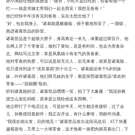
孙小淘按住他的肩膀道：“猪哥，小吃不是白吃的，你要帮我一个
忙——就是求姨丈带我们一起去西安！我想见爸爸！”
他已经快半年没有见到爸爸，实在太想念他了！
“好，包在我身上。”诸葛能愿赌服输，很干脆地答应了，一溜烟，
跑进诸葛世品的卧室。
诸葛世品是个超级大胖子，身高将近一米九，体重超过两百斤。他
在网上开了个零食店，做到了黄钻，若是有时间，也会为美食杂
志、网站写点文章，算是凤凰镇小有名气的美食家。
他对零食的热爱，可以说是前无古人，后无来者，就算是诸葛能，
也只遗传到这个“优良基因”的十分之一。诸葛能还有个5岁的妹
妹，叫作诸葛甜，他们两兄妹的名字，都是按照诸葛世品*喜欢的
零食——“甜能圈”取的。
听到诸葛能的话，诸葛世品嘿嘿一笑，拍了下大象腿：“我说孙教
授怎么发乱码呢，原来是让我给他送东西啊。”
他立即打了个电话过去，可是好半天，对方都没有接听，过了会
儿，孙教授回复邮件：我正在开会，有什么事情，用邮件沟通。
“我现在就出发，目的地见！”诸葛世品发出这段讯息后，叼了块蔓
越莓面包，又带上一大堆零食，这才拖着一身肥肉摇晃着出门，下