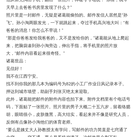
天早上去爸爸书房里发现了什么？”
照片里是一封邮件，无疑是诸葛能偷拍的。邮件发信人居然是“孙
飞”。孙小淘两眼发光，一下就跳起来，夺过手机高兴地大叫：“有
爸爸的消息！你怎么不早说！”
“那是你爸爸发给我爸爸的，又不是发给你的，”诸葛能从地上爬起
来，把脑袋凑到孙小淘旁边，伸出手指，将手机里的照片放
大，“邮件内容看起来很奇怪。”
诸葛世品：
见信好！
我不在江西宁安。
找不到你我的那几本为编码号为82的小工厂作业日风记录本子。
押达到城市墙壁，助副手刘张灭绝太来迎取。
此外，诸葛能把邮件的附件内容也拍下来。附件文档里有个电话号
码，下面贴了一张照片。照片里的男子大概二十五六岁，留着络腮
胡，眼睛很小，皮肤微黑，高大结实，看起来并不像是研究人员，
反倒有点像孙小淘他们的体育老师。
“要么是姨丈大人孙教授太有学问，写邮件的功力简直是七窍通了