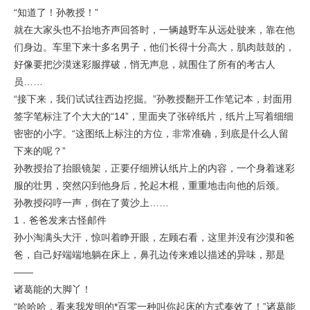
“知道了！孙教授！”
就在大家头也不抬地齐声回答时，一辆越野车从远处驶来，靠在他
们身边。车里下来十多名男子，他们长得十分高大，肌肉鼓鼓的，
好像要把沙漠迷彩服撑破，悄无声息，就围住了所有的考古人
员……
“接下来，我们试试往西边挖掘。”孙教授翻开工作笔记本，封面用
签字笔标注了个大大的“14”，里面夹了张碎纸片，纸片上写着细细
密密的小字。“这图纸上标注的方位，非常准确，到底是什么人留
下来的呢？”
孙教授抬了抬眼镜架，正要仔细辨认纸片上的内容，一个身着迷彩
服的壮男，突然闪到他身后，抡起木棍，重重地击向他的后颈。
孙教授闷哼一声，倒在了黄沙上……
1．爸爸发来古怪邮件
孙小淘满头大汗，惊叫着睁开眼，左顾右看，这里并没有沙漠和爸
爸，自己好端端地躺在床上，鼻孔边传来难以描述的异味，那是
——
诸葛能的大脚丫！
“哈哈哈，看来我发明的*百零一种叫你起床的方式奏效了！”诸葛能