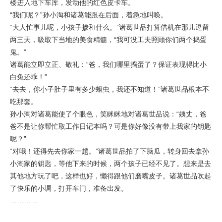
楼进入地下车库，发动他的红色皮卡车。
“我们呢？”孙小淘和诸葛能跟在后面，着急地叫唤。
“大人忙事儿呢，小孩子掺和什么。”诸葛世品打算借机在那儿逗留
两三天，吸取下当地的美食精髓，“我可没工夫照顾你们两个捣蛋
鬼。”
诸葛能立即立正、敬礼：“爸，我们哪里捣蛋了？保证表现得比小
白兔还乖！”
“去去，你小子肚子里有多少蛔虫，我还不知道！”诸葛世品根本不
吃那套。
孙小淘对诸葛能使了个眼色，笑眯眯地对诸葛世品说：“姨丈，爸
爸不是让你帮忙取工作日记本吗？可是你好像没有带上我家的钥匙
呢？”
“对哦！还得先去你家一趟。”诸葛世品拍了下脑瓜，转身回去拿孙
小淘家的钥匙，等他下来的时候，两个孩子已经不见了。想来是去
其他地方玩了吧，这样也好，懒得跟他们磨嘴皮子。诸葛世品吹起
了快乐的小调，打开车门，准备出发。
…………