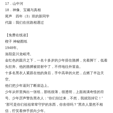
17．山中河
18．神像、宝藏与真相
尾声 四年（3）班的新同学
代跋：我们在丝路相遇过
【免费在线读】
楔子 神秘图纸
1948年。
洛阳栾川龙峪湾。
金红色的圆月之下，一名十多岁的少年捂住胳膊，光着脚丫，低着
头狂奔。他的胳膊被箭射中了，不停地往外冒血。
十多名黑衣人紧跟在他的身后，手中高举的火把，点燃了半边天
空。
他们把少年逼到了断崖边上。
少年从怀里掏出一张纸，那纸很薄，很透明，上面画满奇怪的符
号。少年厉声警告黑衣人：“你们别过来，不然，我就毁掉它！”
“那可是你们祖祖辈辈守护的东西，你舍得吗？”黑衣人显然不相
信，狞笑着伸手抓向少年。