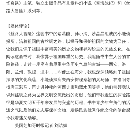
怪奇谈》主笔。独立出版作品有儿童科幻小说《空海战纪》和《丝
路大冒险》系列等。
【媒体评论】
《丝路大冒险》这套书中的诸葛能、孙小淘、沙晶晶组成的小能侦
探所，沿着祖国的古丝绸之路，以探寻和保护祖国的文物为己任，
让我们见识了祖国丰富精美的历史文物和异彩纷呈的民族文化。在
阅读这套书时，我惊异于祖国厚重的历史。我追随书中主人公的冒
险路径，走过一座座有着厚重中华历史气息的古城——西安、洛
阳、兰州、敦煌、湟中……即使远在海外，我也深深领略到了祖国
深厚的文化底蕴。小能侦探所去西安探秘秦朝的兵马俑、在洛阳寻
找唐三彩马，再走进神秘的河西走廊和黑水国等等，他们带领我认
识到丝绸之路为世界文明交流做出的贡献，他们带我走过的探险路
径是华夏文明五千年来发展与兴盛的历程。书中青少年主角们的活
泼之气以及他们立志要保护文物、发扬民族优秀传统文化的使命感
令我着迷又动容。
——美国芝加哥时报记者 刘洁媚