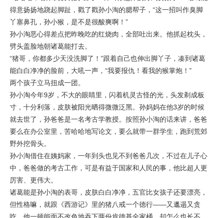
得意扬扬地跷起脚趾，戳了戳孙小淘的腮帮子，“这一招叫作臭脚
丫塞鼻孔，孙小猴，是不是很酸爽啊！”
孙小淘恶心得差点把昨晚吃的红烧肉，全部吐出来。他抓起枕头，
劈头盖脸地朝诸葛能打去。
“猪哥，你都多少天没洗脚了！”跟着自己也伸出脚丫子，凑到诸葛
能白白净净的脸前，大吼一声，“我要报仇！看我的猴掌炮！”
两个孩子立马扭成一团。
孙小淘今年9岁，不大的眼睛里，闪着机灵古怪的光，头发剃成板
寸，十分利落，皮肤被阳光晒得微微泛黑。孙妈妈在他3岁的时候
就去世了，孙爸爸是一名考古学教授。按照孙小淘的话来讲，爸爸
要么在办公室里，苦哈哈地写论文，要么就带一群学生，跑到荒郊
野外挖骨头。
孙小淘借住在姨妈家，一年到头也见不到爸爸几次，不过在儿子心
中，爸爸做的考古工作，可是有益于国家和人民的事，他比超人更
厉害、更伟大。
诸葛能是孙小淘的表哥，皮肤白白净净，五官比女孩子还要漂亮，
但性格嘛，就跟《西游记》里的猪八戒一个德行——又邋遢又贪
吃。他一顿能面不改色地吞下两份肯德基全家桶，却怎么也长不