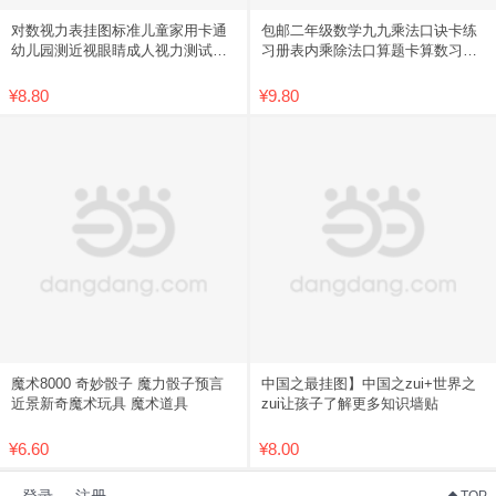
对数视力表挂图标准儿童家用卡通
包邮二年级数学九九乘法口诀卡练
幼儿园测近视眼睛成人视力测试表
习册表内乘除法口算题卡算数习题
包邮
学习
¥8.80
¥9.80
魔术8000 奇妙骰子 魔力骰子预言
中国之最挂图】中国之zui+世界之
近景新奇魔术玩具 魔术道具
zui让孩子了解更多知识墙贴
¥6.60
¥8.00