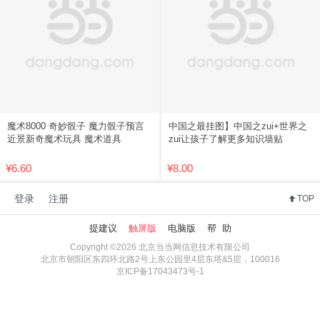
魔术8000 奇妙骰子 魔力骰子预言
中国之最挂图】中国之zui+世界之
近景新奇魔术玩具 魔术道具
zui让孩子了解更多知识墙贴
¥6.60
¥8.00
登录
注册
TOP
提建议
触屏版
电脑版
帮 助
Copyright ©2026 北京当当网信息技术有限公司
北京市朝阳区东四环北路2号上东公园里4层东塔&5层，100016
京ICP备17043473号-1