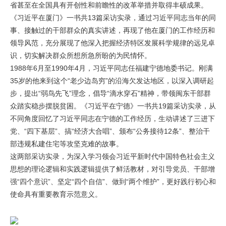
省甚至在全国具有开创性和前瞻性的改革举措并取得丰硕成果。
《习近平在厦门》一书共13篇采访实录，通过习近平同志当年的同
事、接触过的干部群众的真实讲述，再现了他在厦门的工作经历和
领导风范，充分展现了他深入把握经济特区发展科学规律的远见卓
识，切实解决群众所想所急所盼的为民情怀。
1988年6月至1990年4月，习近平同志任福建宁德地委书记。刚满
35岁的他来到这个“老少边岛穷”的沿海欠发达地区，以深入调研起
步，提出“弱鸟先飞”理念，倡导“滴水穿石”精神，带领闽东干部群
众踏实稳步摆脱贫困。《习近平在宁德》一书共19篇采访实录，从
不同角度回忆了习近平同志在宁德的工作经历，生动讲述了三进下
党、“四下基层”、搞“经济大合唱”、颁布“公务接待12条”、整治干
部违规私建住宅等攻坚克难的故事。
这两部采访实录，为深入学习领会习近平新时代中国特色社会主义
思想的理论逻辑和实践逻辑提供了鲜活教材，对引导党员、干部增
强“四个意识”、坚定“四个自信”、做到“两个维护”，更好践行初心和
使命具有重要教育示范意义。