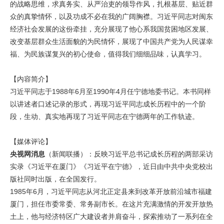
的战略思维，求真务实、从严治吏的领导作风，扎根基层、贴近群
众的真挚情怀，以及功成不必在我的广阔胸襟。习近平同志对闽东
经济社会发展的这份牵挂，充分展现了他心系我国贫困地区发展、
改变基层群众生活面貌的为民情怀，展现了中国共产党为人民谋幸
福、为民族谋复兴的初心使命，值得我们细细品味，认真学习。
【内容简介】
习近平同志于1988年6月至1990年4月任宁德地委书记。本书同样
以讲述者口述记录的形式，再现习近平同志成长历程中的一个阶
段，生动、真实地再现了习近平同志在宁德两年的工作轨迹。
【媒体评论】
央视网消息
（新闻联播）：反映习近平总书记成长历程的两部采访
实录《习近平在厦门》《习近平在宁德》，近日由中共中央党校出
版社同时出版，在全国发行。
1985年6月，习近平同志从河北正定县来到改革开放前沿城市福建
厦门，担任市委常委、常务副市长。在这片充满激情的开发开放热
土上，他与经济特区广大建设者并肩奋斗，探索推动了一系列在全