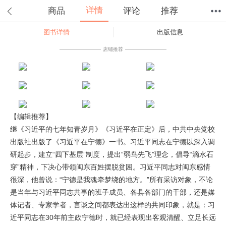
详情
商品
评论
推荐
图书详情
出版信息
首页
分类
值得买
购物车
我的当当
店铺推荐
【编辑推荐】
继《习近平的七年知青岁月》《习近平在正定》后，中共中央党校
出版社出版了《习近平在宁德》一书。习近平同志在宁德以深入调
研起步，建立“四下基层”制度，提出“弱鸟先飞”理念，倡导“滴水石
穿”精神，下决心带领闽东百姓摆脱贫困。习近平同志对闽东感情
很深，他曾说：“宁德是我魂牵梦绕的地方。”所有采访对象，不论
是当年与习近平同志共事的班子成员、各县各部门的干部，还是媒
体记者、专家学者，言谈之间都表达出这样的共同印象，就是：习
近平同志在30年前主政宁德时，就已经表现出客观清醒、立足长远