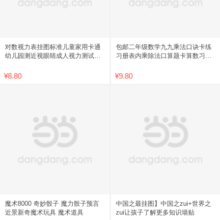
对数视力表挂图标准儿童家用卡通
包邮二年级数学九九乘法口诀卡练
幼儿园测近视眼睛成人视力测试表
习册表内乘除法口算题卡算数习题
包邮
学习
¥8.80
¥9.80
魔术8000 奇妙骰子 魔力骰子预言
中国之最挂图】中国之zui+世界之
近景新奇魔术玩具 魔术道具
zui让孩子了解更多知识墙贴