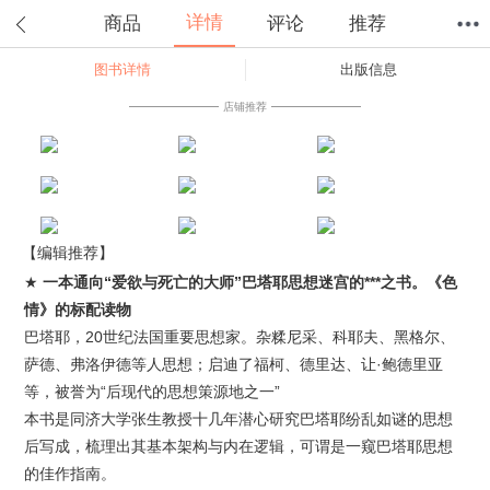
详情
商品
评论
推荐
图书详情
出版信息
首页
分类
值得买
购物车
我的当当
店铺推荐
【编辑推荐】
★
一本通向“
爱欲与死亡的大师”巴塔耶
思想迷宫的***之书。《色
情》的标配读物
巴塔耶，20世纪法国重要思想家。杂糅尼采、科耶夫、黑格尔、
萨德、弗洛伊德等人思想；启迪了福柯、德里达、让·鲍德里亚
等，被誉为“后现代的思想策源地之一”
本书是同济大学张生教授十几年潜心研究巴塔耶纷乱如谜的思想
后写成，梳理出其基本架构与内在逻辑，可谓是一窥巴塔耶思想
的佳作指南。