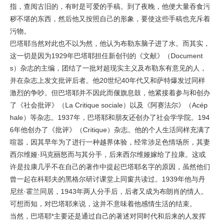
指，查阅古旧的，有时是可爱的手稿。到了夜晚，他便大量吞食污
秽不堪的东西，然后他又按照自己的形象，要使这些手稿也充斥着
污物。
巴塔耶当然对此也不以为然，他认为布勒东脑子进了水。而其实，
这一切是因为1929年巴塔耶担任新创刊的《文献》（Document
s）杂志的主编，团结了一批对超现实主义及布勒东有意见的人，
并在杂志上发文批评后者。他20世纪40年代又和萨特爆发过同样
激烈的争吵。但巴塔耶并不因此而偃旗息鼓，他紧接着参与和创办
了《社会批评》（La Critique sociale）以及《阿赛法尔》（Acép
hale）等杂志。1937年，巴塔耶和朋友还创办了社会学学院。194
6年他创办了《批评》（Critique）杂志。他的个人生活同样充满了
喧嚣，因其早年为了进行一种越界体验，经常涉足色情场所，其妻
西尔维娅·玛克丽怒而与其分手，后来西尔维娅嫁给了拉康。这或
许是拉康几乎不在自己的著作中提起巴塔耶名字的原因，虽然他们
曾一起在科耶夫的黑格尔研讨课堂上同窗共读过。1939年他与丹
尼丝·霍兰同居，1943年两人分手后，后者又成为布朗肖的情人。
可想而知，对巴塔耶来说，这并不意味着他感情生活的结束。
当然，巴塔耶*主要还是通过自己的著述对同时代和后来的人发挥