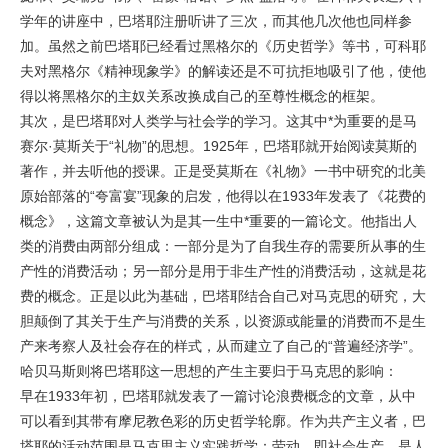
学年的讲座中，巴塔耶注册听讲了三次，而其他几次他也同样参
加。虽然之前巴塔耶已经看过黑格尔的《历史哲学》等书，可科耶
夫对黑格尔《精神现象学》的解读还是不可抗拒地吸引了他，使他
得以将黑格尔的主奴关系改换成自己的至尊性概念的框架。
其次，是巴塔耶对人类学与社会学的学习。这其中*为重要的是马
赛尔·莫斯关于“礼物”的思想。1925年，巴塔耶就开始阅读莫斯的
著作，并去听他的授课。正是受莫斯在《礼物》一书中研究的北美
原始部落的“夸富宴”现象的启发，他得以在1933年发表了《花费的
概念》，这篇文章被认为是其一生中*重要的一篇论文。他指出人
类的消费由两部分组成：一部分是为了自我生存的需要所从事的生
产性的消费活动；另一部分是用于非生产性的消费活动，这就是花
费的概念。正是以此为基础，巴塔耶结合自己对马克思的研究，大
胆颠倒了其关于生产与消费的关系，以资源或能量的消费而不是生
产来考察人及社会存在的样式，从而建立了自己的“普遍经济学”。
哈贝马斯则将巴塔耶这一思想的产生主要归于马克思的影响：
早在1933年初，巴塔耶就发表了一篇讨论浪费概念的文章，从中
可以看到其带有摩尼教色彩的历史哲学轮廓。作为共产主义者，巴
塔耶的活动范围是马克思主义实践哲学：劳动，即社会生产，是人