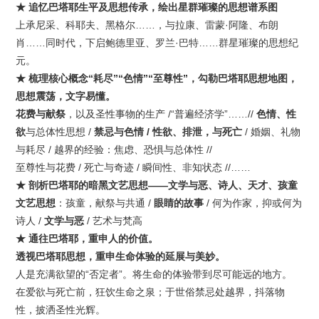
★ 追忆巴塔耶生平及思想传承，绘出星群璀璨的思想谱系图
上承尼采、科耶夫、黑格尔……，与拉康、雷蒙·阿隆、布朗
肖……同时代，下启鲍德里亚、罗兰·巴特……群星璀璨的思想纪
元。
★ 梳理核心概念“耗尽”“色情”“至尊性”，勾勒巴塔耶思想地图，
思想震荡，文字易懂。
花费与献祭
，以及圣性事物的生产 /“普遍经济学”……//
色情、性
欲
与总体性思想 /
禁忌与色情 /
性欲、排泄，与死亡
/ 婚姻、礼物
与耗尽 / 越界的经验：焦虑、恐惧与总体性 //
至尊性与花费 / 死亡与奇迹 / 瞬间性、非知状态 //……
★ 剖析巴塔耶的暗黑文艺思想——文学与恶、诗人、天才、孩童
文艺
思想
：孩童，献祭与共通 /
眼睛的故事
/ 何为作家，抑或何为
诗人 /
文学
与恶
/ 艺术与梵高
★ 通往巴塔耶，重申人的价值。
透视巴塔耶思想，重申生命体验的延展与美妙。
人是充满欲望的“否定者”。将生命的体验带到尽可能远的地方。
在爱欲与死亡前，狂饮生命之泉；于世俗禁忌处越界，抖落物
性，披洒圣性光辉。