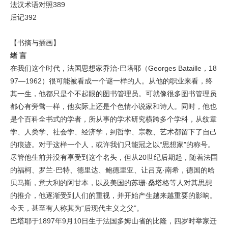
法汉术语对照389
后记392
【书摘与插画】
绪
言
在我们这个时代，法国思想家乔治·巴塔耶（Georges Bataille，18
97—1962）很可能被看成一个谜一样的人。从他的职业来看，终
其一生，他都只是个不起眼的图书管理员。可就像很多图书管理员
都心有旁骛一样，他实际上还是个色情小说家和诗人。同时，他也
是个百科全书式的学者，所从事的学术研究横跨多个学科，从纹章
学、人类学、社会学、经济学，到哲学、宗教、艺术都留下了自己
的痕迹。对于这样一个人，或许我们只能冠之以“思想家”的称号。
尽管他生前并没有享受到这个名头，但从20世纪后期起，随着法国
的福柯、罗兰·巴特、德里达、鲍德里亚、让吕克·南希，德国的哈
贝马斯，意大利的阿甘本，以及美国的苏珊·桑塔格等人对其思想
的推介，他逐渐受到人们的重视，并开始产生越来越重要的影响。
今天，甚至有人称其为“后现代主义之父”。
巴塔耶于1897年9月10日生于法国多姆山省的比隆，四岁时举家迁