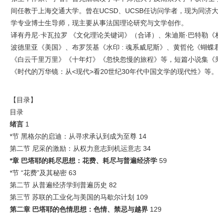
间任教于上海交通大学。曾在UCSD、UCSB任访问学者，现为同济
学专业博士生导师，现主要从事法国理论研究与文学创作。
译有丹尼·卡瓦拉罗 《文化理论关键词》（合译）、朱迪斯·巴特勒《
波德里亚《美国》、布罗茨基《
水印 : 魂系威尼斯
》、黄哲伦《蝴蝶
《白云千里万里》《十年灯》《忽快忽慢的旅程》等，短篇小说集《
《时代的万华镜：从<现代>看20世纪30年代中国文学的现代性》等。
【目录】
目录
绪言
1
*节 黑格尔的启迪：从寻求承认到成为至尊 14
第二节 尼采的激励：从权力意志到机运意志 34
*章
巴塔耶的耗尽思想：花费、耗尽与普遍经济学
59
*节 “花费”及其秘密 63
第二节 从普遍经济学到普遍历史 82
第三节 苏联的工业化与美国的马歇尔计划 109
第二章
巴塔耶的色情思想：色情、禁忌与越界
129