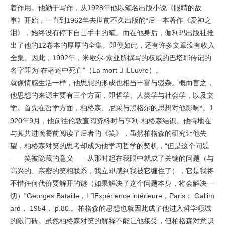
着作用。他勤于写作，从1928年他以笔名出版小说《眼睛的故
事》开始，一直到1962年去世前不久出版的*后一本著作《爱神之
泪》，始终没有停下自己手中的笔。而在他身后，伽利玛出版社推
出了他的12卷本的厚厚的全集。即便如此，还有许多文章没有收入
全集。因此，1992年，米歇尔·索亚所撰写的权威的巴塔耶传记的
名字即为“在著述中死亡”（La mort  luvre）。
就像情感生活一样，他思想的形成也相当丰富与驳杂。概而言之，
他思想的来源主要有三个方面，即哲学、人类学与社会学，以及文
学。首先在哲学方面，柏格森、尼采与黑格尔的思想对他影响*。1
920年9月，他前往伦敦查阅资料时与亨利·柏格森结识。他特地在
与其共进晚餐前阅读了后者的《笑》，虽然柏格森的研究让他失
望，柏格森对笑的思考却成为他学习哲学的契机，“但是这个问题
——笑被隐藏的意义——从那时起在我眼中就成了关键的问题（与
高兴的、亲密的笑相联系，我立即感到我被它缠住了），它是我将
不惜任何代价要解开的谜（如果解决了这个问题本身，将会解决一
切）”Georges Bataille，LExpérience intérieure，Paris： Gallim
ard， 1954， p.80.。柏格森的思想也就因此成了他进入哲学领域
的敲门砖。虽然柏格森对笑的解释不能让他接受，但柏格森对意识