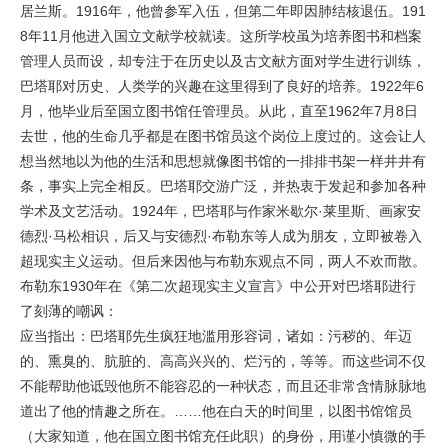
居兰斯。1916年，他曾参军入伍，但第二年即因肺结核退伍。191
8年11月他进入国立文献学校就读。这所学校虽为培养图书和档案
管理人员而设，却专注于在历史以及古文献方面对学生进行训练，
巴塔耶对历史、人类学的兴趣在这里得到了良好的培养。1922年6
月，他毕业后至国立图书馆任管理员。从此，直至1962年7月8日
去世，他的生命几乎都是在图书馆员这个岗位上度过的。这会让人
想当然地以为他的生活和思想就像图书馆的一排排书架一样井井有
条，事实上完全相反。巴塔耶交游广泛，并热衷于发起和参加各种
学术及文艺活动。1924年，巴塔耶与作家米歇尔·莱里斯、画家安
德烈·马松相识，后又与安德烈·布勒东等人成为朋友，立即被卷入
超现实主义运动。但后来因他与布勒东观点不同，两人不欢而散。
布勒东1930年在《第二次超现实主义宣言》中公开对巴塔耶进行
了刻薄的嘲讽：
应当指出：巴塔耶先生疯狂地滥用形容词，诸如：污秽的、年迈
的、熏臭的、肮脏的、高高兴兴的、烂污的，等等。而这些词不仅
不能帮助他诋毁他所不能容忍的一种状态，而且还非常含情脉脉地
道出了他的情趣之所在。……他在白天的时间里，以图书馆馆员
（大家知道，他在国立图书馆充任此职）的身份，用谨小慎微的手