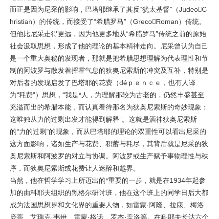
而正是因为尼采的影响，巴塔耶继承了其反“犹太基督”（JudeoC
hristian）的传统，而接受了“希腊罗马”（GrecoRoman）传统。
但他比尼采走得更远，因为他更多地从“希腊罗马”传统之前的原始
社会汲取思想，形成了他的理论的基本精神走向。尼采曾认为自己
是一个重大奥秘的发现者，那就是把希腊思想理解为代表理性和节
制的阿波罗与散发着挥霍气息的狄奥尼索斯的冲突及互补，特别是
对后者的发现启发了巴塔耶的花费（déｐｅｎｃｅ，也有人译
为“耗费”）思想，“我是*人，为理解那较为古老的，仍然丰盛甚至
充溢而出的希腊本能，而认真看待那名为狄奥尼索斯的奇妙现象：
这唯独从力的过剩出发才能得到解释”。这就是酒神狄奥尼索斯
的“力的过剩”的现象，而从巴塔耶的理论的双重性可以看出尼采的
这方面影响，诸如生产与花费、积蓄与耗尽，其背后就是尼采的狄
奥尼索斯和阿波罗的对立与协调。阿波罗或生产赋予事物理性与秩
序，而狄奥尼索斯或花费让人迷醉和越界。
当然，他在哲学学习上所迈出的*重要的一步，就是在1934年起参
加的由科耶夫组织的黑格尔研讨班，他在这个班上的同学日后大都
成为法国思想界和文化界的重要人物，如雷蒙·阿隆、拉康、梅洛
庞蒂、艾瑞克·韦伊、雷蒙·格诺、罗杰·盖洛等。在科耶夫长达六个