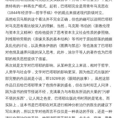
类特有的一种再生产模式。起初，巴塔耶完全是用青年马克思在
《1844年经济学—哲学手稿》中的观点来描述现代阶级对立。
虽然哈贝马斯的这个看法并不完全正确，但也的确可以说明巴塔耶
对马克思有着比较深入的理解。当然，马克斯·韦伯的《新教伦理
与资本主义精神》也给他提供了思考资本主义社会性质的参照物。
列维斯特劳斯的《亲缘关系的基本结构》等书对于原始部落的婚姻
及乱伦的讨论，以及弗洛伊德的《图腾与禁忌》等也激发了巴塔耶
对色情及越界问题的深入思考。此外，涂尔干等人的著作也为巴塔
耶的相关思想提供了借鉴。
再次就是文学对巴塔耶的影响。从某种意义上来说，相对于哲学、
人类学与社会学，文学对巴塔耶的影响更深。因为他正式出版的*
部完整的作品就是小说，即1928年的《眼睛的故事》。虽然这部
作品日后给巴塔耶带来了色情作家的盛名，但在当时却乏人问津，
因为该书的情节怪诞不经，充满暴力与布勒东所说的大量的“污秽
不堪的东西”，让人闻之色变。巴塔耶出版此书时用的是笔名。而
实际上，这本书是巴塔耶在对其进行精神分析治疗的医生的建议下
写出来的，所以文学对他而言不仅仅是一种表达的手段，还是一种