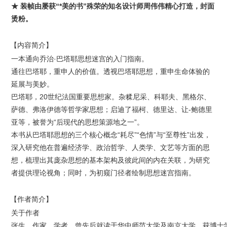
★
装帧由屡获“*美的书”殊荣的知名设计师周伟伟精心打造，封面
烫粉。
【内容简介】
一本通向乔治·巴塔耶思想迷宫的入门指南。
通往巴塔耶，重申人的价值。透视巴塔耶思想，重申生命体验的
延展与美妙。
巴塔耶，20世纪法国重要思想家。杂糅尼采、科耶夫、黑格尔、
萨德、弗洛伊德等哲学家思想；启迪了福柯、德里达、让-鲍德里
亚等，被誉为“后现代的思想策源地之一”。
本书从巴塔耶思想的三个核心概念“耗尽”“色情”与“至尊性”出发，
深入研究他在普遍经济学、政治哲学、人类学、文艺等方面的思
想，梳理出其庞杂思想的基本架构及彼此间的内在关联，为研究
者提供理论视角；同时，为初窥门径者绘制思想迷宫指南。
【作者简介】
关于作者
张生，作家、学者。曾先后就读于华中师范大学及南京大学，获博士学位。