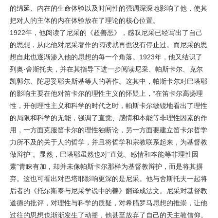
的绵延、内在的生命体验以及时间性的强调深深地影响了他，使其
把对人的主体的内在体验放在了理论的核心位置。
1922年，他阅读了尼采的《超善恶》，感叹尼采已经写出了自己
的思想，从此他对尼采著作的阅读就再也没有停止过。而尼采的思
想自此也逐渐渗入他的思想的每一个角落。1923年，他又结识了
列奥·舍斯托夫，并在其指导下进一步阅读尼采、帕斯卡尔、克尔
凯郭尔、陀思妥耶夫斯基等人的著作。这其中，帕斯卡尔对巴塔耶
的影响主要在他对笛卡尔的理性主义的怀疑上，“在笛卡尔高扬理
性，开创理性主义和科学的时代之时，帕斯卡尔敏锐地看出了理性
的局限和科学的无能，强调了直觉、感情和本能等非理性因素的作
用，一方面克服笛卡尔的理性独断论，另一方面要建立笛卡尔哲学
力所不及的关于人的哲学，并且将哲学和宗教联系起来，为基督教
做辩护”。显然，巴塔耶虽然也对“直觉、感情和本能等非理性因
素”青睐有加，却并未像帕斯卡尔那样为基督教辩护，而是将其摒
弃。这也可看出对巴塔耶影响更深的是尼采。他与舍斯托夫一起将
后者的《托尔斯泰与尼采学说中的善》翻译成法文。尼采对基督教
道德的批评，对理性与科学的质疑，对希腊罗马思想的推崇，让他
过往的思想也渐渐发生了动摇，他甚至放弃了自己的天主教信仰。