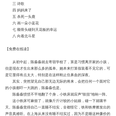
三 诗歌
四 妈妈来了
五 杀死一头鹿
六 画一朵小蓝花
七 额骨头碰到天花板的幸运
八 向着北斗星
【免费在线读】
从初中起，陈淼淼就去寄宿学校了，算是习惯离开家的小孩，
但是现在才生出来那么多的孤单。她本来打算假装看不见它的，可
是它显得有点太大，特别是在这样刚止住鼻血的深夜。
其实，突然望见自己那无边无际的将来，会把任何一个面对它
的小孩都吓一大跳的，陈淼淼也是。
陈淼淼愤愤不平地翻了个身，小铁床就应声"吱扭"地响一阵。
这小铁床可麻烦了，就像斤斤计较的小姑娘，碰一下就嚷半
天。陈淼淼觉得自己一直睡不结实，全都怪它，铁和铁摩擦发出的
声音真难听。在上海从来没有睡不结实过，因为不是睡这种廉价的