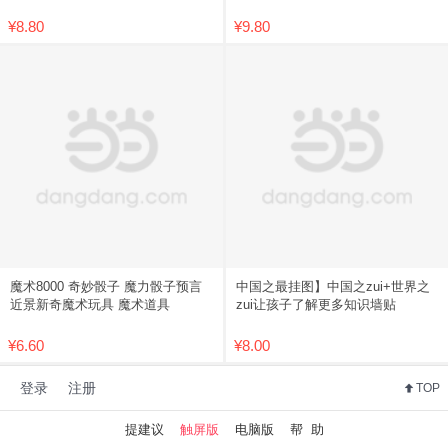
包邮
学习
¥8.80
¥9.80
魔术8000 奇妙骰子 魔力骰子预言
中国之最挂图】中国之zui+世界之
近景新奇魔术玩具 魔术道具
zui让孩子了解更多知识墙贴
¥6.60
¥8.00
登录
注册
TOP
提建议
触屏版
电脑版
帮 助