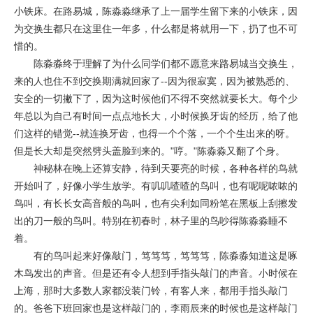
小铁床。在路易城，陈淼淼继承了上一届学生留下来的小铁床，因
为交换生都只在这里住一年多，什么都是将就用一下，扔了也不可
惜的。
陈淼淼终于理解了为什么同学们都不愿意来路易城当交换生，
来的人也住不到交换期满就回家了--因为很寂寞，因为被熟悉的、
安全的一切撇下了，因为这时候他们不得不突然就要长大。每个少
年总以为自己有时间一点点地长大，小时候换牙齿的经历，给了他
们这样的错觉--就连换牙齿，也得一个个落，一个个生出来的呀。
但是长大却是突然劈头盖脸到来的。"哼。"陈淼淼又翻了个身。
神秘林在晚上还算安静，待到天要亮的时候，各种各样的鸟就
开始叫了，好像小学生放学。有叽叽喳喳的鸟叫，也有呢呢哝哝的
鸟叫，有长长女高音般的鸟叫，也有尖利如同粉笔在黑板上刮擦发
出的刀一般的鸟叫。特别在初春时，林子里的鸟吵得陈淼淼睡不
着。
有的鸟叫起来好像敲门，笃笃笃，笃笃笃，陈淼淼知道这是啄
木鸟发出的声音。但是还有令人想到手指头敲门的声音。小时候在
上海，那时大多数人家都没装门铃，有客人来，都用手指头敲门
的。爸爸下班回家也是这样敲门的，李雨辰来的时候也是这样敲门