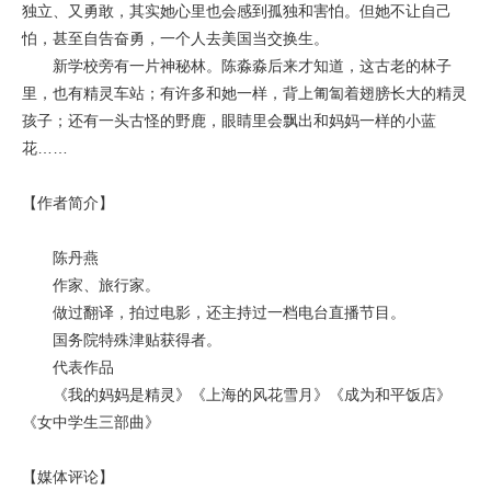
独立、又勇敢，其实她心里也会感到孤独和害怕。但她不让自己
怕，甚至自告奋勇，一个人去美国当交换生。
新学校旁有一片神秘林。陈淼淼后来才知道，这古老的林子
里，也有精灵车站；有许多和她一样，背上匍匐着翅膀长大的精灵
孩子；还有一头古怪的野鹿，眼睛里会飘出和妈妈一样的小蓝
花……
【作者简介】
陈丹燕
作家、旅行家。
做过翻译，拍过电影，还主持过一档电台直播节目。
国务院特殊津贴获得者。
代表作品
《我的妈妈是精灵》《上海的风花雪月》《成为和平饭店》
《女中学生三部曲》
【媒体评论】