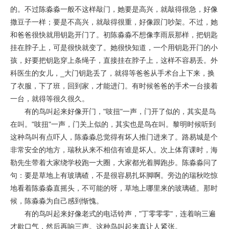
的。不过陈淼淼一般不这样敲门，她要是高兴，就敲得很急，好像
撒豆子一样；要是不高兴，就敲得很重，好像跟门吵架。不过，她
和爸爸很快就用钥匙开门了。初陈淼淼不想像李雨辰那样，把钥匙
挂在脖子上，可是很快就变了。她很快知道，一个用钥匙开门的小
孩，好要把钥匙穿上条绳子，直接挂在脖子上，这样不容易丢。外
科医生的女儿，_大门钥匙丢了，就得等爸爸从手术台上下来，换
了衣服，下了班，回到家，才能进门。有时候爸爸的手术一台接着
一台，就得等很久很久。
有的鸟叫起来好像开门，"吱扭"一声，门开了似的，其实是鸟
在叫。"吱扭"一声，门关上似的，其实也是鸟在叫。黎明时候听到
这种鸟叫有点吓人，陈淼淼总觉得有坏人推门进来了。路易城是个
非常安全的地方，瑞秋从来不相信有谁是坏人。次上体育课时，海
勒先生带着大家绕学校跑一大圈，大家都光着脚跑步。陈淼淼问了
句：要是草地上有玻璃碴，不是很容易扎坏脚啊。旁边的瑞秋吃惊
地看着陈淼淼直摇头，不可能的呀，草地上哪里来的玻璃碴。那时
候，陈淼淼为自己感到惭愧。
有的鸟叫起来好像老式的电话铃声，"丁零零零"，连着响三遍
才歇口气，然后再响三声。这种鸟叫起来真让人紧张。