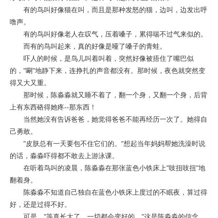
有的鸟叫好像猫在叫，而且是那种发怒的猫，边叫，边发出呼
噜声。
有的鸟叫好像老人在叹气，压着嗓子，累得喘不过气来似的。
而有的鸟叫起来，真的好像是哑了嗓子的青蛙。
吓人的时候，是鸟儿叫着叫着，突然好像被捂住了嘴巴似
的，"唰"地静下来，连挣扎的声音都没有。那时候，夜色就突然变
得又大又重。
那时候，陈淼淼就又睡不着了，翻一个身，又翻一个身，后背
上有东西硌得她疼--那东西！
当然她没有告诉爸爸，她觉得爸爸不能再经历一次了。她得自
己勇敢。
"皮肤总有一天要包不住它们的。"想起当年妈妈帮她洗澡时说
的话，淼淼吓得都不敢去上游泳课。
在听着鸟叫的凌晨，陈淼淼在那张蓝色小铁床上"吱扭吱扭"地
翻着身。
陈淼淼不知道自己独自在蓝色小铁床上度过的不眠夜，算过得
好，还是过得不好。
可是，"等真长大了，一切都会变好的。"这是陈淼淼的信念，