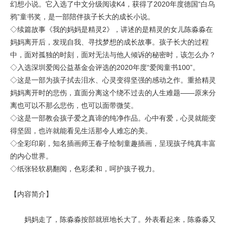
幻想小说。它入选了中文分级阅读K4，获得了2020年度德国“白乌
鸦”童书奖，是一部陪伴孩子长大的成长小说。
◇续篇故事《我的妈妈是精灵2》，讲述的是精灵的女儿陈淼淼在
妈妈离开后，发现自我、寻找梦想的成长故事。孩子长大的过程
中，面对孤独的时刻，面对无法与他人倾诉的秘密时，该怎么办？
◇入选深圳爱阅公益基金会评选的2020年度“爱阅童书100”。
◇这是一部为孩子拭去泪水、心灵变得坚强的感动之作。重拾精灵
妈妈离开时的悲伤，直面分离这个绕不过去的人生难题——原来分
离也可以不那么悲伤，也可以面带微笑。
◇这是一部教会孩子爱之真谛的纯净作品。心中有爱，心灵就能变
得坚固，也许就能看见生活那令人难忘的美。
◇全彩印刷，知名插画师王春子绘制童趣插画，呈现孩子纯真丰富
的内心世界。
◇纸张轻软易翻阅，色彩柔和，呵护孩子视力。
【内容简介】
妈妈走了，陈淼淼按部就班地长大了。外表看起来，陈淼淼又