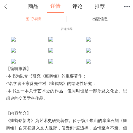
详情
商品
评论
推荐
图书详情
出版信息
首页
分类
值得买
购物车
我的当当
店铺推荐
【编辑推荐】
·本书为以专书研究《瘗鹤铭》的重要著作；
·*名学者王家葵先生对《瘗鹤铭》的结论性研究；
·本书是一本关于艺术史的作品，但同时也是一部涉及文化史、思
想史的交叉学科作品。
【内容简介】
《瘗鹤铭新考》为艺术史研究著作。位于镇江焦山的摩崖石刻《瘗
鹤铭》自宋初进入文人视野，便受到*度追捧，热情至今不衰。但