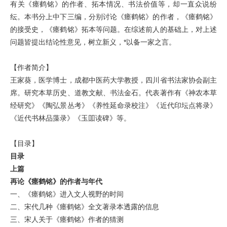
有关《瘗鹤铭》的作者、拓本情况、书法价值等，却一直众说纷
纭。本书分上中下三编，分别讨论《瘗鹤铭》的作者，《瘗鹤铭》
的接受史，《瘗鹤铭》拓本等问题。在综述前人的基础上，对上述
问题皆提出结论性意见，树立新义，*以备一家之言。
【作者简介】
王家葵，医学博士，成都中医药大学教授，四川省书法家协会副主
席。研究本草历史、道教文献、书法金石。代表著作有《神农本草
经研究》《陶弘景丛考》《养性延命录校注》《近代印坛点将录》
《近代书林品藻录》《玉吅读碑》等。
【目录】
目录
上篇
再论《瘗鹤铭》的作者与年代
一、《瘗鹤铭》进入文人视野的时间
二、宋代几种《瘗鹤铭》全文著录本透露的信息
三、宋人关于《瘗鹤铭》作者的猜测