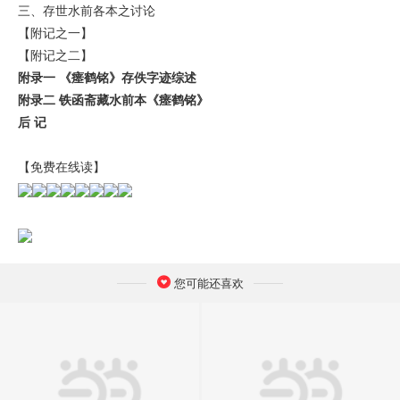
三、存世水前各本之讨论
【附记之一】
【附记之二】
附录一
《瘗鹤铭》存佚字迹综述
附录二
铁函斋藏水前本《瘗鹤铭》
后
记
【免费在线读】
您可能还喜欢