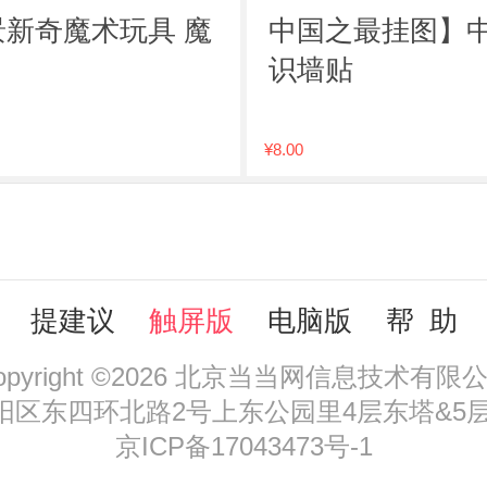
景新奇魔术玩具 魔
中国之最挂图】中
识墙贴
¥8.00
提建议
触屏版
电脑版
帮 助
opyright ©2026 北京当当网信息技术有限
区东四环北路2号上东公园里4层东塔&5层，
京ICP备17043473号-1