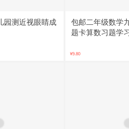
儿园测近视眼睛成
包邮二年级数学
题卡算数习题学
¥9.80