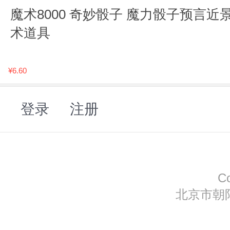
魔术8000 奇妙骰子 魔力骰子预言近
术道具
¥6.60
登录
注册
C
北京市朝阳