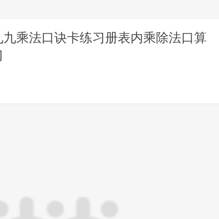
九九乘法口诀卡练习册表内乘除法口算
习