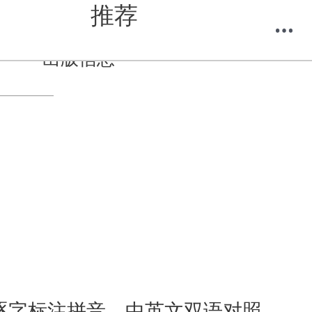
推荐
出版信息
购物车
我的当当
逐字标注拼音，中英文双语对照，