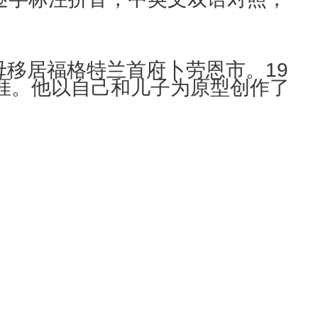
母移居福格特兰首府卜劳恩市。19
涯。他以自己和儿子为原型创作了