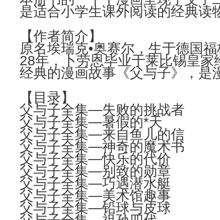
是适合小学生课外阅读的经典读
【作者简介】
原名埃瑞克•奥赛尔，生于德国福
28年，卜劳恩毕业于莱比锡皇
经典的漫画故事《父与子》，是
【目录】
父与子全集—失败的挑战者
父与子全集—暑假的*天
父与子全集—来自鱼儿的信
父与子全集—神奇的魔术书
父与子全集—快乐的代价
父与子全集—别致的勋章
父与子全集—巧遇潜水艇
父与子全集—美术馆趣事
父与子全集—铅球与皮球