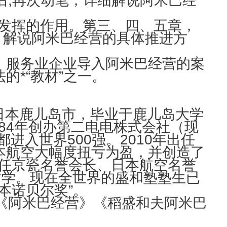
后,再次动笔，详细解说阿米巴经
中发挥的作用。第三、四、五章，
）解说阿米巴经营的具体推进方
、服务业企业导入阿米巴经营的案
*“教材”之一。
于日本鹿儿岛市，毕业于鹿儿岛大学
984年创办第二电电株式会社（现
进入世界500强。2010年出任
本航空大幅度扭亏为盈，并创造了
现任京瓷名誉会长、日本航空名誉
营哲学。现在全世界的盛和塾塾生已
日本诺贝尔奖”。
《阿米巴经营》《稻盛和夫阿米巴