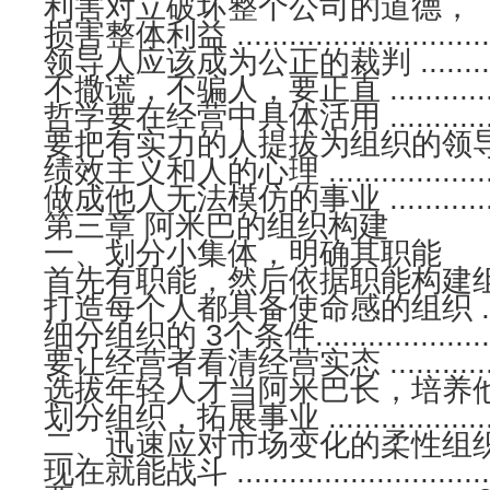
利害对立破坏整个公司的道德，
损害整体利益 .................................
领导人应该成为公正的裁判 ..................
不撒谎，不骗人，要正直 .....................
哲学要在经营中具体活用 .....................
要把有实力的人提拔为组织的领导者..........
绩效主义和人的心理 ..........................
做成他人无法模仿的事业 .....................
第三章 阿米巴的组织构建
一、划分小集体，明确其职能
首先有职能，然后依据职能构建组织..........
打造每个人都具备使命感的组织 .............
细分组织的 3个条件..........................
要让经营者看清经营实态 .....................
选拔年轻人才当阿米巴长，培养他们..........
划分组织，拓展事业 ..........................
二、迅速应对市场变化的柔性组
现在就能战斗 .....................