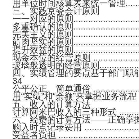
用单位时间核算表来统一管理.................
三、实践京瓷会计原则
一一对应的原则...............................
多重确认的原则...............................
完美主义的原则...............................
筋肉坚实的原则...............................
提升效益的原则...............................
现金本位的经营原则 ..........................
玻璃般透明的经营原则........................
四、实绩管理的要点基于部门职能的活动结果，要在
34
公平公正、简单通俗 ..........................
用“实绩”和“余额”来掌握业务流程 .........
五、收入的计算方法
计算阿米巴收入的三种形式 ..................
六、经费的计算方法——正确掌
购入时点记录费用 ............................
受益者负担 ...................................