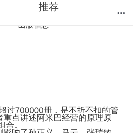
推荐
出版信息
购物车
我的当当
过700000册，是不折不扣的管
者重点讲述阿米巴经营的原理原
组合。
刻影响了孙正义、马云、张瑞敏、