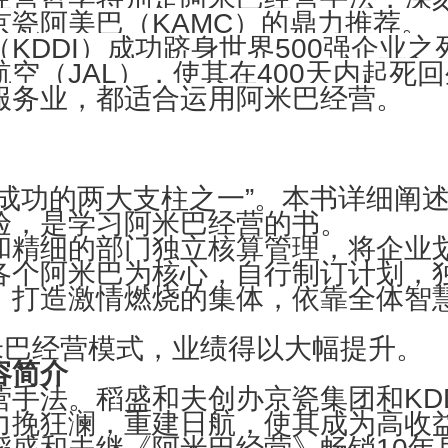
瓷阿美巴（KAMC）的鼎力推荐。
KDDI）成功跻身世界500强企业之
空（JAL），使其在400天内起死
服务业，都适合运用阿米巴经营。
成功的两大支柱之一”。本书详细阐
验，是学习阿米巴经营的书。
精细的部门独立核算管理，将企业划
各个阿米巴为核心，自行制订计划，
，打造激情燃烧的集体，依靠全体智
米巴经营模式，业绩得以大幅提升。
容简介
手法。稻盛和夫创办京瓷集团和KDD
力挽狂澜，重建日航，使其成为高收