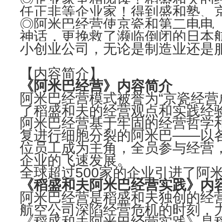
任正非等企业家！得到盛和塾、京
◎阿米巴经营使京瓷和第二电电（
神话，更挽救了濒临倒闭的日本航
小创业公司，无论是制造业还是
【内容简介】
《阿米巴经营》内容简介
阿米巴经营模式被誉为“京瓷经营
了稻盛和夫的经营观点和实践经
阿米巴经营基于牢固的经营哲学和
复进行细胞分裂的阿米巴——以
位员工成为主角，全员参与经营
企业的飞速发展。
全球超过500家的企业引进了阿
《稻盛和夫阿米巴经营实践》内
阿米巴经营是稻盛和夫独创的经营
航空公司深陷经营危机的时刻，