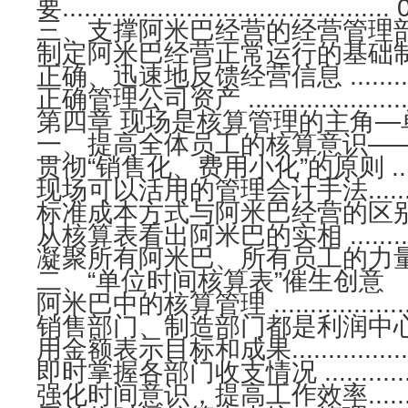
要............................................
三、支撑阿米巴经营的经营管理
制定阿米巴经营正常运行的基础制度..........
正确、迅速地反馈经营信息 ..................
正确管理公司资产 ............................
第四章 现场是核算管理的主角—
一、提高全体员工的核算意识—
贯彻“销售化、费用小化”的原则 ..........
现场可以活用的管理会计手法.................
标准成本方式与阿米巴经营的区别 ...........
从核算表看出阿米巴的实相 ..................
凝聚所有阿米巴、所有员工的力量 ...........
二、“单位时间核算表”催生创意
阿米巴中的核算管理 ..........................
销售部门、制造部门都是利润中心 ...........
用金额表示目标和成果........................
即时掌握各部门收支情况 .....................
强化时间意识，提高工作效率.................