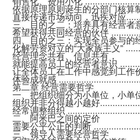
销售化、费用小化 ..........................
依据原理原则诞生的分部门核算制度..........
直接传递市场动向，迅疾对应.................
三、目的之二：培养具有经营者
希望获得共同经营的伙伴 .....................
四、目的之三：实现全员参与的
化解劳资对立的“大家族主义” ...............
经营理念共有、信息共有，
就能提高员工的经营者意识 ..................
让全体员工在工作中感觉到工作
体验成就感 ...................................
第二章 经营需要哲学
一、把组织细分为小单位，小单
组织并非分得越小越好........................
经常调整组织 .................................
二、阿米巴之间的定价
需要公平公正的判断 ..........................
三、领导人需要经营哲学