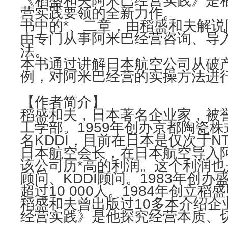
《稻盛和夫阿米巴经营实践》是稻
营实践要领的全新力作。
书中的*、二章，由稻盛和夫解
由专门从事阿米巴经营咨询、导
法。
本书通过讲解日本航空公司从破
例，对阿米巴经营的实操方法进行
【作者简介】
稻盛和夫，日本著名企业家，被誉
工学部。1959年创办京都陶瓷
名KDDI，目前在日本是仅次于N
日本航空会长，在日本航空导入
该公司历*高的利润。这个利润
顾问、KDDI顾问。1983年
超过10 000人。1984年创立
稻盛和夫曾出版过10多本介绍
经营实践》是他探究经营本质、