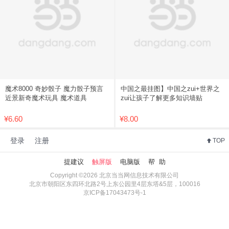
魔术8000 奇妙骰子 魔力骰子预言
中国之最挂图】中国之zui+世界之
近景新奇魔术玩具 魔术道具
zui让孩子了解更多知识墙贴
¥6.60
¥8.00
登录
注册
TOP
提建议
触屏版
电脑版
帮 助
Copyright ©2026 北京当当网信息技术有限公司
北京市朝阳区东四环北路2号上东公园里4层东塔&5层，100016
京ICP备17043473号-1