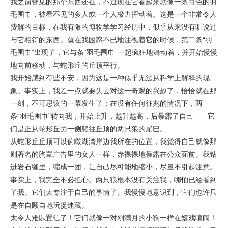
我之前瞥见的那个东西还在，不过现在它看起来就像一条白色的羽
毛围巾，被看不见的多人或一个人极力挥动着。这是一个非常令人
费解的目标，在我有限的博物学学习经历中，似乎从来没有听说过
与它相符的东西。就在我困惑不已地注视着它的时候，第二条“羽
毛围巾”出现了，它与条“羽毛围巾”一起疯狂地舞动着，并开始慢慢
地向前移动，与蛇形丘的丘顶平行。
我开始感到有些不安，因为这是一种似乎无法从科学上解释的现
象。事实上，我差一点就要失去对这一奇观的兴趣了，恰恰就在那
一刻，不可思议的一幕发生了：在没有任何征兆的情况下，两
条“羽毛围巾”转向我，开始上升，越升越高，后暴露了自己——它
们是正从蛇形丘另一侧爬往丘顶的两只狼的尾巴。
从蛇形丘丘顶可以俯瞰湖湾岸边我所在的位置，我觉得自己就像那
则著名的胸罩广告里的女人一样，赤裸裸地暴露在公众面前。我钻
进岩石缝里，缩成一团，让自己尽可能地缩小，尽量不引起注意。
事实上，我完全不必担心。两只狼根本没有关注我，哪怕已经看到
了我。它们太专注于自己的事情了。我慢慢地意识到，它们也许只
是在自顾自地玩捉迷藏。
太令人难以置信了！它们就像一对刚满月的小狗一样在嬉戏喧闹！