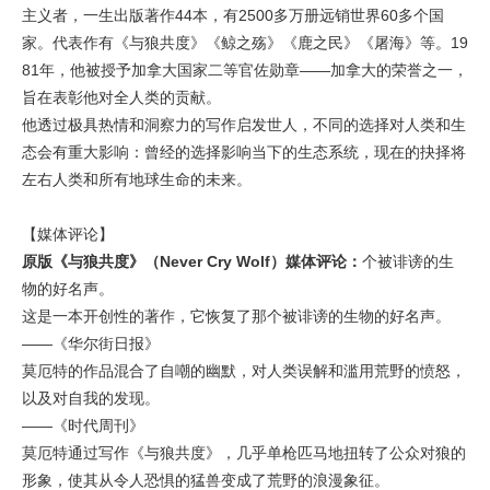
主义者，一生出版著作44本，有2500多万册远销世界60多个国
家。代表作有《与狼共度》《鲸之殇》《鹿之民》《屠海》等。19
81年，他被授予加拿大国家二等官佐勋章——加拿大的荣誉之一，
旨在表彰他对全人类的贡献。
他透过极具热情和洞察力的写作启发世人，不同的选择对人类和生
态会有重大影响：曾经的选择影响当下的生态系统，现在的抉择将
左右人类和所有地球生命的未来。
【媒体评论】
原版《与狼共度》（
Never Cry Wolf
）媒体评论
：
个被诽谤的生
物的好名声。
这是一本开创性的著作，它恢复了那个被诽谤的生物的好名声。
——《华尔街日报》
莫厄特的作品混合了自嘲的幽默，对人类误解和滥用荒野的愤怒，
以及对自我的发现。
——《时代周刊》
莫厄特通过写作《与狼共度》，几乎单枪匹马地扭转了公众对狼的
形象，使其从令人恐惧的猛兽变成了荒野的浪漫象征。