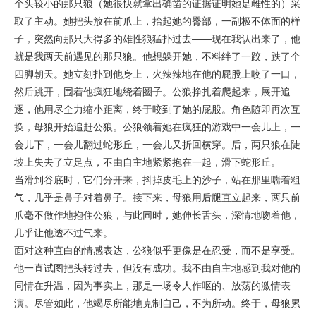
个头较小的那只狼（她很快就拿出确凿的证据证明她是雌性的）采
取了主动。她把头放在前爪上，抬起她的臀部，一副极不体面的样
子，突然向那只大得多的雄性狼猛扑过去——现在我认出来了，他
就是我两天前遇见的那只狼。他想躲开她，不料绊了一跤，跌了个
四脚朝天。她立刻扑到他身上，火辣辣地在他的屁股上咬了一口，
然后跳开，围着他疯狂地绕着圈子。公狼挣扎着爬起来，展开追
逐，他用尽全力缩小距离，终于咬到了她的屁股。角色随即再次互
换，母狼开始追赶公狼。公狼领着她在疯狂的游戏中一会儿上，一
会儿下，一会儿翻过蛇形丘，一会儿又折回横穿。后，两只狼在陡
坡上失去了立足点，不由自主地紧紧抱在一起，滑下蛇形丘。
当滑到谷底时，它们分开来，抖掉皮毛上的沙子，站在那里喘着粗
气，几乎是鼻子对着鼻子。接下来，母狼用后腿直立起来，两只前
爪毫不做作地抱住公狼，与此同时，她伸长舌头，深情地吻着他，
几乎让他透不过气来。
面对这种直白的情感表达，公狼似乎更像是在忍受，而不是享受。
他一直试图把头转过去，但没有成功。我不由自主地感到我对他的
同情在升温，因为事实上，那是一场令人作呕的、放荡的激情表
演。尽管如此，他竭尽所能地克制自己，不为所动。终于，母狼累