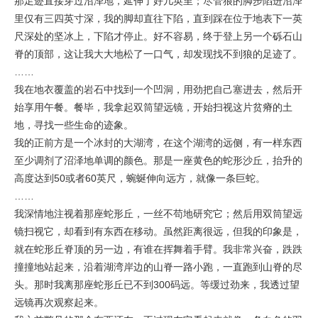
那足迹直接穿过沼泽地，延伸了好几英里；尽管狼的脚步陷进沼泽
里仅有三四英寸深，我的脚却直往下陷，直到踩在位于地表下一英
尺深处的坚冰上，下陷才停止。好不容易，终于登上另一个砾石山
脊的顶部，这让我大大地松了一口气，却发现找不到狼的足迹了。
……
我在地衣覆盖的岩石中找到一个凹洞，用劲把自己塞进去，然后开
始享用午餐。餐毕，我拿起双筒望远镜，开始扫视这片贫瘠的土
地，寻找一些生命的迹象。
我的正前方是一个冰封的大湖湾，在这个湖湾的远侧，有一样东西
至少调剂了沼泽地单调的颜色。那是一座黄色的蛇形沙丘，抬升的
高度达到50或者60英尺，蜿蜒伸向远方，就像一条巨蛇。
……
我深情地注视着那座蛇形丘，一丝不苟地研究它；然后用双筒望远
镜扫视它，却看到有东西在移动。虽然距离很远，但我的印象是，
就在蛇形丘脊顶的另一边，有谁在挥舞着手臂。我非常兴奋，跌跌
撞撞地站起来，沿着湖湾岸边的山脊一路小跑，一直跑到山脊的尽
头。那时我离那座蛇形丘已不到300码远。等缓过劲来，我透过望
远镜再次观察起来。