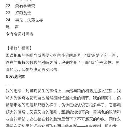
22 粪石学研究
23 打狼赏金
24 再见，失落世界
尾 声
专有名词对照表
【书摘与插画】
因误把狼的呜咽当成需要安抚的小狗的哀号，“我”追随了它一路，
终在与狼持续数秒的对峙之后，狼先跳开了，而“我”心有余悸。尽
管如此，我仍然决定再次出击。
6 发现狼窝
……
我的思绪回到当晚发生的事情上。虽然与狼的相遇是那么短暂，我
却大为惊奇地发现自己居然能回忆起大量的细节。我的脑海中，仍
然清晰地闪现着那只狼的样子，仿佛已经认识它很多年了。它那颗
硕大的脑袋，又宽又白的颈毛，竖起的短短耳朵，黄褐色的眼睛和
灰白的嘴部，这些都在我的脑海里留下了不可磨灭的印象。同样永
远留在记忆里的还有它后飞奔而去的身影——身材瘦削，肌肉发