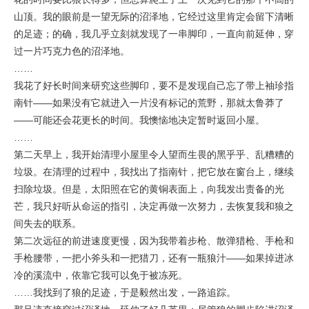
山顶。我的眼前是一望无际的沼泽地，它经过这里肯定会留下清晰
的足迹；的确，我几乎立刻就发现了一串脚印，一直向前延伸，穿
过一片巧克力色的沼泽地。
……
我花了好长时间来研究这些脚印，要不是发现自己忘了带上袖珍指
南针——如果没有它就进入一片没有标记的荒野，那就太鲁莽了
——可能还会花更长的时间。我懊恼地决定暂时返回小屋。
……
第二天早上，我开始清理小屋里令人望而生畏的黑乎乎、乱糟糟的
垃圾。在清理的过程中，我找出了指南针，把它放在窗台上，继续
扫除垃圾。但是，太阳照在它的黄铜表面上，向我发出责备的光
芒，我只好听从命运的指引，决定再做一次努力，去恢复我和狼之
间失去的联系。
第二次远征的前进速度更慢，因为我带着步枪、散弹猎枪、手枪和
手枪腰带，一把小斧头和一把猎刀，还有一瓶狼汁——如果掉进冰
冷的溪流中，依靠它我可以免于被冻死。
……我找到了狼的足迹，于是毅然出发，一路追踪。