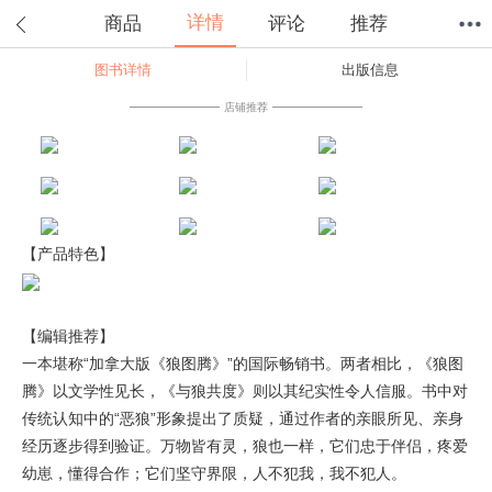
详情
商品
评论
推荐
图书详情
出版信息
首页
分类
值得买
购物车
我的当当
店铺推荐
【产品特色】
【编辑推荐】
一本堪称“加拿大版《狼图腾》”的国际畅销书。两者相比，《狼图
腾》以文学性见长，《与狼共度》则以其纪实性令人信服。书中对
传统认知中的“恶狼”形象提出了质疑，通过作者的亲眼所见、亲身
经历逐步得到验证。万物皆有灵，狼也一样，它们忠于伴侣，疼爱
幼崽，懂得合作；它们坚守界限，人不犯我，我不犯人。