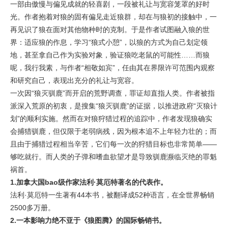
一部由傲慢与偏见成就的轻喜剧，一段被礼让与宽容笼罩的好时
光。作者抱着对狼的固有偏见走近狼群，却在与狼初的接触中，一
再见识了狼在面对其他物种时的克制。于是作者试图融入狼的世
界：适应狼的作息，学习“狼式小憩”，以狼的方式为自己划定领
地，甚至拿自己作为实验对象，验证狼吃老鼠的可能性……而狼
呢，我行我素，与作者“相敬如宾”，任由其在界限许可范围内观察
和研究自己，表现出充分的礼让与宽容。
一次因“狼灭驯鹿”而开启的荒野调查，罪证却直指人类。作者被指
派深入荒原的初衷，是搜集“狼灭驯鹿”的证据，以推进政府“灭狼计
划”的顺利实施。然而在对狼狩猎过程的追踪中，作者发现狼确实
会捕猎驯鹿，但仅限于老弱病残，因为根本追不上年轻力壮的；而
且由于捕猎过程相当辛苦，它们每一次的狩猎目标也非常简单——
够吃就行。而人类的子弹和嗜血欲望才是导致驯鹿濒临灭绝的罪魁
祸首。
1.加拿大国bao级作家法利·莫厄特著名的代表作。
法利·莫厄特一生著有44本书，被翻译成52种语言，在全世界畅销
2500多万册。
2.一本影响力绝不亚于《狼图腾》的国际畅销书。