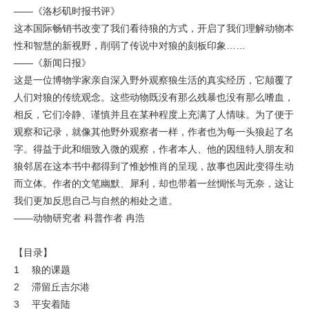
——《洛杉矶时报书评》
这本国际畅销书改变了我们看待狼的方式，开启了我们理解动物本
性和智慧的新视野，削弱了传说中对狼的刻板印象……
——《新闻日报》
这是一位博物学家亲自深入野外观察狼生活的真实经历，它颠覆了
人们对狼的传统观念。这些动物既没有那么残暴也没有那么嗜血，
相反，它们冷静、谨慎并且在某种程度上充满了人情味。为了便于
观察和记录，就像其他野外观察者一样，作者也为每一头狼起了名
字。得益于此和细致入微的观察，作者本人、他的因纽特人朋友和
狼邻居在这本书中都得到了惟妙惟肖的呈现，故事也因此变得生动
而立体。作者的文笔幽默、犀利，却也带着一丝惆怅与无奈，这让
我们更加反思自己与自然的相处之道。
——动物研究者 科普作者 冉浩
【目录】
1 狼的课题
2 滞留丘吉尔港
3 平安着陆