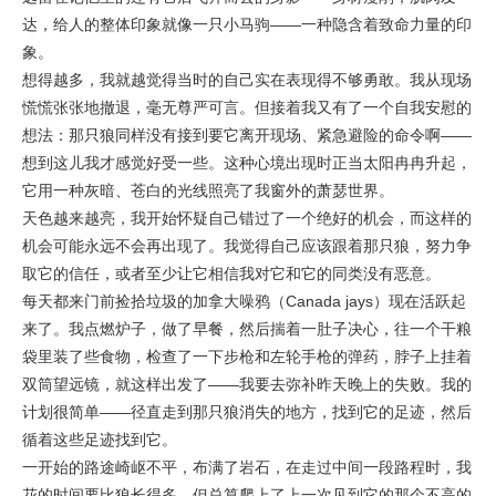
达，给人的整体印象就像一只小马驹——一种隐含着致命力量的印
象。
想得越多，我就越觉得当时的自己实在表现得不够勇敢。我从现场
慌慌张张地撤退，毫无尊严可言。但接着我又有了一个自我安慰的
想法：那只狼同样没有接到要它离开现场、紧急避险的命令啊——
想到这儿我才感觉好受一些。这种心境出现时正当太阳冉冉升起，
它用一种灰暗、苍白的光线照亮了我窗外的萧瑟世界。
天色越来越亮，我开始怀疑自己错过了一个绝好的机会，而这样的
机会可能永远不会再出现了。我觉得自己应该跟着那只狼，努力争
取它的信任，或者至少让它相信我对它和它的同类没有恶意。
每天都来门前捡拾垃圾的加拿大噪鸦（Canada jays）现在活跃起
来了。我点燃炉子，做了早餐，然后揣着一肚子决心，往一个干粮
袋里装了些食物，检查了一下步枪和左轮手枪的弹药，脖子上挂着
双筒望远镜，就这样出发了——我要去弥补昨天晚上的失败。我的
计划很简单——径直走到那只狼消失的地方，找到它的足迹，然后
循着这些足迹找到它。
一开始的路途崎岖不平，布满了岩石，在走过中间一段路程时，我
花的时间要比狼长得多，但总算爬上了上一次见到它的那个不高的