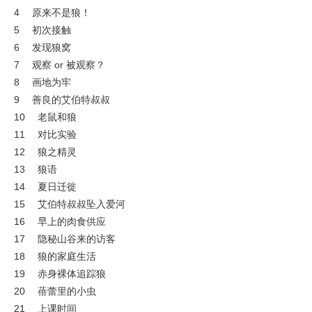
4 原来不是狼！
5 初次接触
6 发现狼窝
7 观察 or 被观察？
8 画地为牢
9 善良的艾伯特叔叔
10 老鼠和狼
11 对比实验
12 狼之精灵
13 狼语
14 夏日迁徙
15 艾伯特叔叔坠入爱河
16 早上的肉食供应
17 隐秘山谷来的访客
18 狼的家庭生活
19 赤身裸体追踪狼
20 蓓蕾里的小虫
21 上课时间