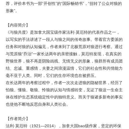
荐，评价本书为一部“开创性”的“国际畅销书”，“扭转了公众对狼的
形象”。
【内容简介】
《与狼共度》是加拿大国宝级作家法利·莫厄特的代表作品之一，
以写实的手法讲述了一段人与狼之间的传奇故事。带着官方委派的
任务和对狼的认知偏见，作者来到了北极荒原对狼进行考察。通过
与荒原狼“乔治”一家长达两年的亲密接触，莫厄特发现，在真实的
野狼世界，狼不再是阴险凶残、无情无义的形象，狼群所有成员团
结、忠诚、重感情，夫妻之间浪漫温情，它们的社会性和共情能力
毫不亚于人类。同时，它们的生存环境也在被挤压。
在长达两年的考察过程中，作者一次次走进狼的隐秘世界，经历了
怕狼、懂狼、敬狼、怜狼的认知与情感转变，见证了狼这一生命主
体在维护生态系统稳定性中的独特意义。而关于狼诸多新奇的事实
也使他不断地反思自身和人类社会。
【作者简介】
法利·莫厄特（1921—2014），加拿大国bao级作家，坚定的环保