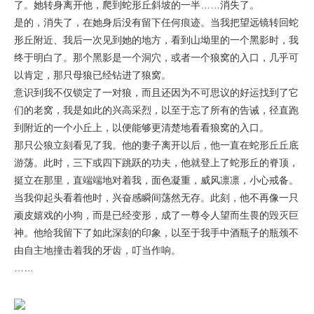
了。她转身离开他，爬到蛇形丘斜坡的一半……消失了。
是的，消失了，在她身后没有留下任何痕迹。当我把望远镜转回蛇
形丘附近、我后一次见到她的地方，看到山坳里的一个黑影时，我
终于明白了。那个黑影是一个洞穴，或者一个狼窝的入口，几乎可
以肯定，那只母狼已经钻进了狼窝。
意识到我不仅锁定了一对狼，而且还因为不可思议的好运找到了它
们的老窝，我是如此的兴高采烈，以至于忘了所有的告诫，径直跑
到附近的一个小丘上，以便能够更清楚地看看狼窝的入口。
那只公狼立刻看见了我。他的妻子离开以后，他一直在蛇形丘丘底
游荡。此时，三下或四下跳跃的功夫，他就登上了蛇形丘的脊顶，
挺立在那里，直端端地对着我，面色凝重，威风凛凛，小心戒备。
当我仰起头看着他时，兴奋感瞬间荡然无存。此刻，他不再像一只
顽皮嬉戏的小狗，而是已经变形，成了一尊令人望而生畏的毁灭巨
神。他给我留下了如此深刻的印象，以至于我手中酒瓶子的瓶颈不
由自主地撞击着我的牙齿，叮当作响。
……