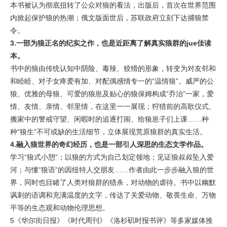
本书被认为彻底扭转了公众对狼的看法，出版后，首次在世界范围
内掀起保护狼的热潮；俄文版面世后，苏联政府立刻下达捕狼禁
令。
3.一部为狼正名的纪实之作，也是近距离了解真实狼群的jue佳读
本。
书中的狼由传统认知中阴险、毒辣、狡猾的形象，转变为对友邻和
和睦睦、对子女疼爱有加、对配偶感情专一的“温情狼”。威严的公
狼、优雅的母狼、可爱的狼崽及贴心的狼保姆构成“乔治”一家，爱
情、友情、亲情、邻里情，在这里一一展现；狩猎前的高歌仪式、
搬家中的警戒守望、闲暇时的追逐打闹、给狼崽子们上课……种
种“狼生”不可或缺的生活细节，立体展现荒原狼群的真实生活。
4.融入狼世界的奇幻经历，也是一部引人深思的生态文学作品。
学习“狼式小憩”；以狼的方式为自己划定领地；见证狼叔叔坠入爱
河；与懂“狼语”的因纽特人交朋友……作者由此一步步融入狼的世
界，同时也目睹了人类对狼群的猎杀，对动物的虐待。书中以幽默
讽刺的语调和充满温度的文字，传达了关爱动物、敬畏生命、万物
平等的生态观和动物伦理思想。
5《华尔街日报》《时代周刊》《洛杉矶时报书评》等多家媒体推