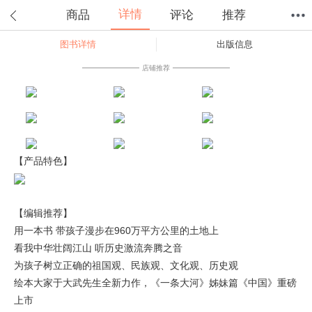
详情
商品
评论
推荐
图书详情
出版信息
首页
分类
值得买
购物车
我的当当
店铺推荐
【产品特色】
【编辑推荐】
用一本书 带孩子漫步在960万平方公里的土地上
看我中华壮阔江山 听历史激流奔腾之音
为孩子树立正确的祖国观、民族观、文化观、历史观
绘本大家于大武先生全新力作，《一条大河》姊妹篇《中国》重磅
上市