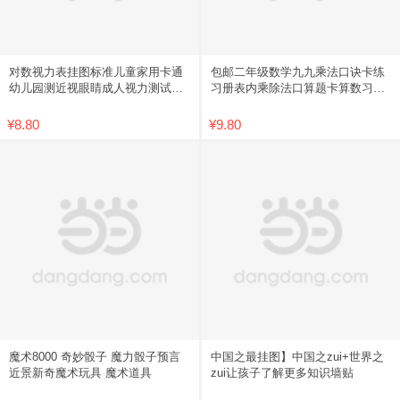
对数视力表挂图标准儿童家用卡通
包邮二年级数学九九乘法口诀卡练
幼儿园测近视眼睛成人视力测试表
习册表内乘除法口算题卡算数习题
包邮
学习
¥8.80
¥9.80
魔术8000 奇妙骰子 魔力骰子预言
中国之最挂图】中国之zui+世界之
近景新奇魔术玩具 魔术道具
zui让孩子了解更多知识墙贴