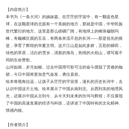
【内容简介】
本书为《一条大河》的姊妹篇。在茫茫的宇宙中，有一颗蓝色星
球，在这颗星球的北面有一个美丽的地方，那就是中国，中华民族
世代繁衍的地方。这里是那么磅礴广阔，有地球上的峰珠穆朗玛
峰，有巍峨壮观的五岳，有两条奔流不息的长河——那是祖先的摇
篮，孕育了辉煌的华夏文明。这片江山是如此多娇，五彩的梯田，
绿色的草原，洁白的雪乡，清新的海岛，热情的火焰山，谱写着不
同的生命赞歌。
山河如画，岁月如梭。过去中国用可歌可泣的奋斗摆脱了苦难的枷
锁，今日中国将更加意气奋发，勇往直前。
绘本将视角拉远，让孩子从茫茫的宇宙里，漫长的历史长河中，去
认识中国这片土地。绘本展示了中国从南到北、从西到东的地理风
光，还展示中国从古到今、从今天到未来的坎坷与辉煌；不仅展现
了中国的高速发展的经济与科技，还讲述了中国特有的文化精神、
情感内核。
【作者简介】