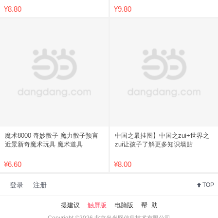
¥8.80
¥9.80
魔术8000 奇妙骰子 魔力骰子预言
中国之最挂图】中国之zui+世界之
近景新奇魔术玩具 魔术道具
zui让孩子了解更多知识墙贴
¥6.60
¥8.00
登录
注册
TOP
提建议
触屏版
电脑版
帮 助