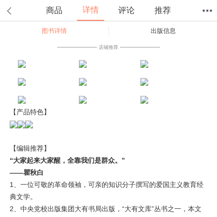
详情
商品
评论
推荐
图书详情
出版信息
首页
分类
值得买
购物车
我的当当
店铺推荐
【产品特色】
【编辑推荐】
“大家起来大家醒，全靠我们是群众
。
”
——
瞿秋白
1、一位可敬的革命领袖，可亲的知识分子撰写的爱国主义教育经
典文学。
2、中央党校出版集团大有书局出版，“大有文库”丛书之一，本文