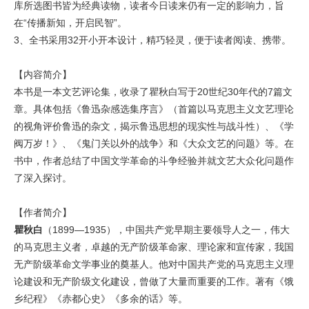
库所选图书皆为经典读物，读者今日读来仍有一定的影响力，旨
在“传播新知，开启民智”。
3、全书采用32开小开本设计，精巧轻灵，便于读者阅读、携带。
【内容简介】
本书是一本文艺评论集，收录了瞿秋白写于20世纪30年代的7篇文
章。具体包括《鲁迅杂感选集序言》（首篇以马克思主义文艺理论
的视角评价鲁迅的杂文，揭示鲁迅思想的现实性与战斗性）、《学
阀万岁！》、《鬼门关以外的战争》和《大众文艺的问题》等。在
书中，作者总结了中国文学革命的斗争经验并就文艺大众化问题作
了深入探讨。
【作者简介】
瞿秋白
（1899—1935），中国共产党早期主要领导人之一，伟大
的马克思主义者，卓越的无产阶级革命家、理论家和宣传家，我国
无产阶级革命文学事业的奠基人。他对中国共产党的马克思主义理
论建设和无产阶级文化建设，曾做了大量而重要的工作。著有《饿
乡纪程》《赤都心史》《多余的话》等。