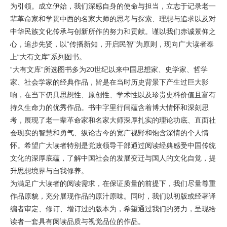
为引领。成立伊始，我们深感自身的使命与担当，立志于记录老一
辈革命家和学贯中西的名家大师的思考与探索、理想与追求以及对
中华民族文化传承与创新所作的努力和贡献。谨以我们赤诚景仰之
心，追步先贤，以“传播新知，开启民智”为原则，现向广大读者奉
上“大有文库”系列图书。
“大有文库”所选图书多为20世纪以来中国思想家、史学家、哲学
家、社会学家的经典作品，皆是在当时历史背景下产生过巨大影
响，在当下仍具思想性、原创性、学术性以及珍贵史料价值且富有
持久生命力的优秀作品。书中字里行间蕴含着博大情怀和深刻思
考，展现了老一辈革命家和名家大师深厚扎实的理论功底、直面社
会现实的智慧和勇气、纵论古今的宽广视野和饱含深情的个人情
怀。希望广大读者特别是党政领导干部通过阅读经典感受中国传统
文化的深厚底蕴，了解中国社会的发展变迁与国人的文化自觉，提
升思想境界与自我修养。
为满足广大读者的阅读需求，在保证质量的前提下，我们尽量尊重
作品原貌，充分展现作品的原汁原味。同时，我们以初版或经著译
编者审定、修订、增订过的版本为，希望通过我们的努力，呈现给
读者一套具有阅读品质与视觉品位的作品。