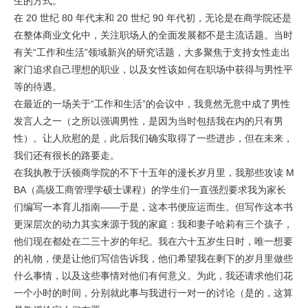
生的方式。”
在 20 世纪 80 年代末和 20 世纪 90 年代初，无论是在商学院还是
在整体商业文化中，关注职场人的全面发展都不是主流话题。当时
有关“工作和生活”领域新兴的研究话题，大多聚焦于支持女性走出
家门追求自己理想的职业，以及女性该如何在职场中获得与男性平
等的待遇。
在最近的一场关于“工作和生活”的会议中，我竟然无意中成了男性
发言人之一（之所以强调男性，是因为当时包括我在内的只有男
性）。让人欣慰的是，此后我们确实取得了一些进步，但在未来，
我们还有很长的路要走。
在我执教于沃顿商学院的不下十五年的漫长岁月里，我那些攻读 M
BA（高级工商管理学硕士课程）的学生们一直强烈要求我为家长
们编写一本育儿指南——于是，这本书便应运而生。但写作这本书
更深层次的动力其实来源于我的家庭：我和妻子哈莉有三个孩子，
他们现在都处在二三十岁的年纪。我在六十五岁生日时，唯一想要
的礼物，便是让他们写信告诉我，他们希望我在剩下的岁月里做些
什么事情，以及这些事情对他们有何意义。为此，我还请求他们花
一个小时的时间，分别就此事与我进行一对一的讨论（是的，这算