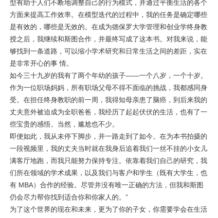
型有助于人们不断地调整自己的行为模式，并通过平衡生活的各个
方面来提高工作效率。在模型迭代的过程中，我的任务是确定哪些
是有效的，哪些是无效的。在成为德保罗大学管理和创业学终身教
授之后，我继续和斯图合作，并最终写成了这本书。对我来说，能
够找到一条道路，可以缩小学术研究和日常生活之间的差距，实在
是非常开心的事 情。
如今三十九岁的我有了两个年幼的孩子——一个八岁，一个十岁。
作为一位职场妈妈，所有职场父母不得不面临的挑战，我都感同身
受。在担任终身教职的前一周，我得知母亲患了脑癌，到后来我的
丈夫意外被迫成为全职爸爸，我经历了起起伏伏的生活，也有了一
些宝贵的感悟。当然，尴尬也不少。
即便如此，我从未停下脚步，并一路走到了如今。在为本书拍摄的
一段视频里，我的丈夫当时就在我身后追着我们一丝不挂的小女儿
满客厅地跑，而我只能努力保持专注。依靠着我们自己的研究，我
们所在领域的学术成果，以及我们与客户和学生（既有大学生，也
有 MBA）合作的经验。尽管并没有唯一正确的方法，但我和斯图
仍会尽力帮你找到适合你和你家人的。”
为了这个世界的现在和未来，更为了你的子女，你需要学会在生活