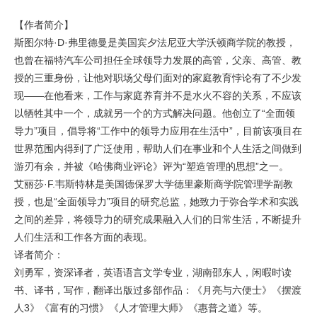
【作者简介】
斯图尔特·D·弗里德曼是美国宾夕法尼亚大学沃顿商学院的教授，
也曾在福特汽车公司担任全球领导力发展的高管，父亲、高管、教
授的三重身份，让他对职场父母们面对的家庭教育悖论有了不少发
现——在他看来，工作与家庭养育并不是水火不容的关系，不应该
以牺牲其中一个，成就另一个的方式解决问题。他创立了“全面领
导力”项目，倡导将“工作中的领导力应用在生活中”，目前该项目在
世界范围内得到了广泛使用，帮助人们在事业和个人生活之间做到
游刃有余，并被《哈佛商业评论》评为“塑造管理的思想”之一。
艾丽莎·F.韦斯特林是美国德保罗大学德里豪斯商学院管理学副教
授，也是“全面领导力”项目的研究总监，她致力于弥合学术和实践
之间的差异，将领导力的研究成果融入人们的日常生活，不断提升
人们生活和工作各方面的表现。
译者简介：
刘勇军，资深译者，英语语言文学专业，湖南邵东人，闲暇时读
书、译书，写作，翻译出版过多部作品：《月亮与六便士》《摆渡
人3》《富有的习惯》《人才管理大师》《惠普之道》等。