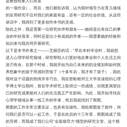
是教授给家人们布置
的一项作业）。而后，他们都告诉我，认为我对领导力在育儿领域
的应用研究不仅对我们的家庭有益，还有一定的社会价值。从这些
谈话中，我得到了更多创作本书的灵感。
除此之外，我还需要一位研究伙伴和朋友——她得是位有自己的事
业的年轻母亲，同时还是位小有成就的学者——我需要她的经验和
知识来与我共同开展研究。
以下是本书作者之一——艾丽莎的话：“早在本科毕业时，我就想
进入心理学研究领域，研究帮助人们更好地在事业和个人生活之间
游刃有余。在那个时候，我就开始为自己未来的职业规划和如何抚
养想象中的孩子而感到苦恼了（十多年后，我才有了孩子），因此
我对这个话题的热情并非巧合。我在密歇根州立大学攻读组织心理
学博士学位期间，曾在学术研究上取得过一些成绩，但我更渴望自
己的研究成果能对人们的生活真正产生影响。为此，我开始寻找在
心理学领域从事一线工作的学者，然后我就找到了斯图。
斯图的工作非常注重实证，也具有实操性。我给斯图发了邮件，询
问我们是否可以一起工作。于是在此后的十三年里，斯图就成了我
的导师，而我成了我们公司“全面领导力”模型的研究主管。这个模