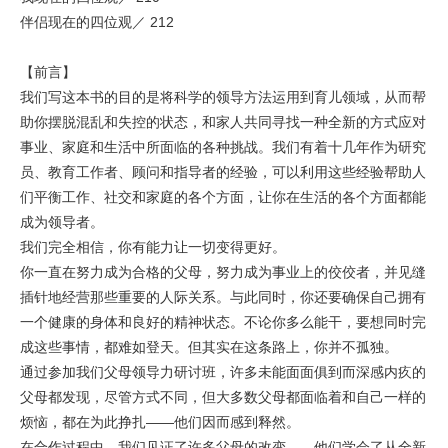
伴侣现在的四位观／ 212
【前言】
我们写这本书的目的是将科学的领导方法运用到育儿领域，从而帮
助你摆脱混乱和失控的状态，和家人共同寻找一种全新的方式应对
事业、家庭和生活中所面临的各种挑战。我们有着十几年作为研究
员、教育工作者、顾问和指导者的经验，可以利用这些经验帮助人
们平衡工作、社交和家庭的各个方面，让你在生活的各个方面都能
成为领导者。
我们完全相信，你有能力让一切变得更好。
你一直在努力成为合格的父母，努力成为事业上的佼佼者，并见缝
插针地经营那些重要的人际关系。与此同时，你还要确保自己拥有
一个健康的身体和良好的精神状态。不论你多么能干，要想同时完
成这些事情，都难如登天。但其实在这条路上，你并不孤独。
通过参加我们父母领导力研讨班，许多未能面面俱到而深感内疚的
父母都发现，尽管方式不同，但大多数父母都面临着和自己一样的
烦恼，都在为此挣扎——他们因而感到释然。
在合作过程中，我们见证了许多父母的改变——他们学会了从全新