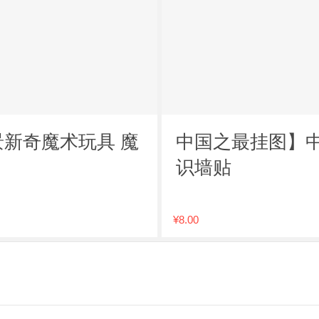
景新奇魔术玩具 魔
中国之最挂图】中
识墙贴
¥8.00