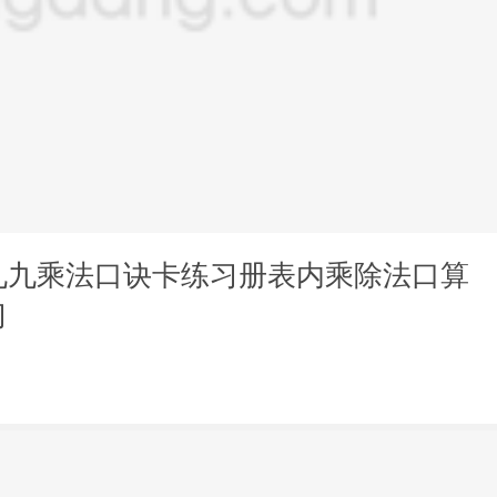
九九乘法口诀卡练习册表内乘除法口算
习