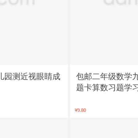
儿园测近视眼睛成
包邮二年级数学
题卡算数习题学
¥9.80