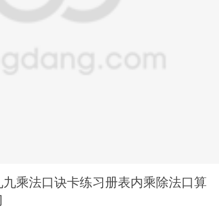
九九乘法口诀卡练习册表内乘除法口算
习