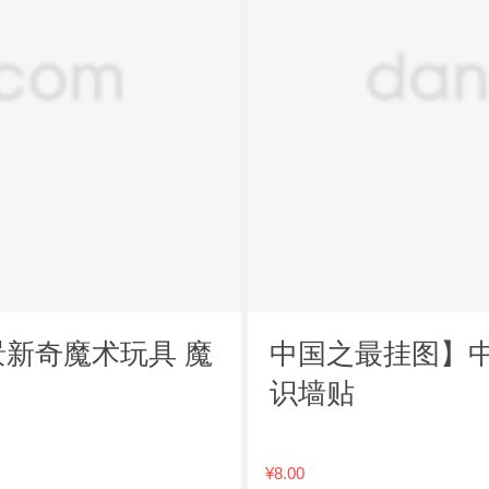
景新奇魔术玩具 魔
中国之最挂图】中
识墙贴
¥8.00