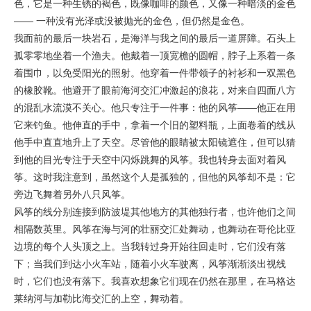
色，它是一种生锈的褐色，既像咖啡的颜色，又像一种暗淡的金色
—— 一种没有光泽或没被抛光的金色，但仍然是金色。
我面前的最后一块岩石，是海洋与我之间的最后一道屏障。石头上
孤零零地坐着一个渔夫。他戴着一顶宽檐的圆帽，脖子上系着一条
着围巾，以免受阳光的照射。他穿着一件带领子的衬衫和一双黑色
的橡胶靴。他避开了眼前海河交汇冲激起的浪花，对来自四面八方
的混乱水流漠不关心。他只专注于一件事：他的风筝——他正在用
它来钓鱼。他伸直的手中，拿着一个旧的塑料瓶，上面卷着的线从
他手中直直地升上了天空。尽管他的眼睛被太阳镜遮住，但可以猜
到他的目光专注于天空中闪烁跳舞的风筝。我也转身去面对着风
筝。这时我注意到，虽然这个人是孤独的，但他的风筝却不是：它
旁边飞舞着另外八只风筝。
风筝的线分别连接到防波堤其他地方的其他独行者，也许他们之间
相隔数英里。风筝在海与河的壮丽交汇处舞动，也舞动在哥伦比亚
边境的每个人头顶之上。当我转过身开始往回走时，它们没有落
下；当我们到达小火车站，随着小火车驶离，风筝渐渐淡出视线
时，它们也没有落下。我喜欢想象它们现在仍然在那里，在马格达
莱纳河与加勒比海交汇的上空，舞动着。