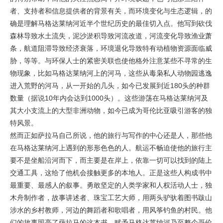
者、支持者和信息提供者的背景有关，而环境变化与生态逻辑，的
确是理解马格达莱纳河近半个世纪历史的最佳切入点。他写到砍伐
森林导致水土流失，泥沙淤积导致河流改道，河流变化导致渔业萧
条，航道阻滞导致经济衰落，环境退化导致特有动植物资源面临威
胁，等等。与环保人士的紧密关联也使他格外注意某些不寻常的生
物现象，比如马格达莱纳河上的河马，这些从毒枭私人动物园逃逸
进入荒野的河马，从一开始的几头，如今已发展到近180头的种群
数量（据说10年内会达到1000头）。这些游荡在马格达莱纳河及
其大小支流上的大型非洲动物，如今已成为哥伦比亚吸引游客的独
特风景。
然而正如萨拉马自己所说，他的旅行与写作的中心还是人，那些他
在马格达莱纳河上遇到的形形色色的人。航运不畅迫使他的旅行主
要不是坐船沿河而下，而主要是在岸上，依靠一切可以找到的陆上
交通工具，这给了他机会接触更多的本地人。正是这些人构成书中
最重要、最感人的叙事。勇敢坚定的人类学家和人权活动人士，独
木舟制作者，故事讲述者、珠宝工艺大师，用两头驴驮着图书跋山
涉水的乡村教师，河边的舞蹈者和歌唱者，用风筝钓鱼的村民。他
们的故事照亮了萨拉马的这本书，赋予马格达莱纳河乃至整个哥伦