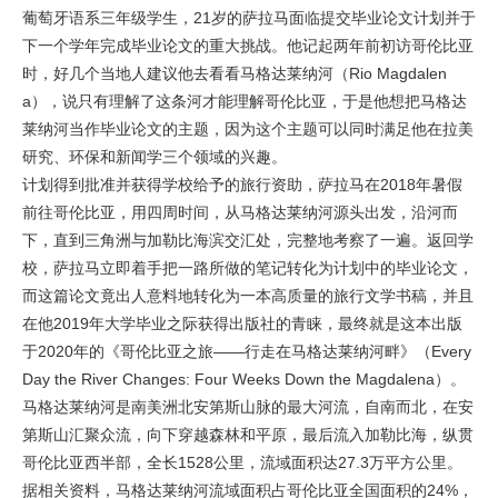
葡萄牙语系三年级学生，21岁的萨拉马面临提交毕业论文计划并于
下一个学年完成毕业论文的重大挑战。他记起两年前初访哥伦比亚
时，好几个当地人建议他去看看马格达莱纳河（Rio Magdalen
a），说只有理解了这条河才能理解哥伦比亚，于是他想把马格达
莱纳河当作毕业论文的主题，因为这个主题可以同时满足他在拉美
研究、环保和新闻学三个领域的兴趣。
计划得到批准并获得学校给予的旅行资助，萨拉马在2018年暑假
前往哥伦比亚，用四周时间，从马格达莱纳河源头出发，沿河而
下，直到三角洲与加勒比海滨交汇处，完整地考察了一遍。返回学
校，萨拉马立即着手把一路所做的笔记转化为计划中的毕业论文，
而这篇论文竟出人意料地转化为一本高质量的旅行文学书稿，并且
在他2019年大学毕业之际获得出版社的青睐，最终就是这本出版
于2020年的《哥伦比亚之旅——行走在马格达莱纳河畔》（
Every
Day the River Changes: Four Weeks Down the Magdalena
）。
马格达莱纳河是南美洲北安第斯山脉的最大河流，自南而北，在安
第斯山汇聚众流，向下穿越森林和平原，最后流入加勒比海，纵贯
哥伦比亚西半部，全长1528公里，流域面积达27.3万平方公里。
据相关资料，马格达莱纳河流域面积占哥伦比亚全国面积的24%，