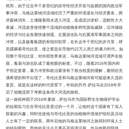
然而，由于过去半个多世纪的掠夺性经济开发与血腥的国内政治军
事冲突，马格达莱纳河流域经历了严重的环境退化与经济萧条，两
岸森林消失，土壤随着雨水进入河流，造成泥沙淤积，适航性大大
衰减，河流改变使得整个流域的动植物多样性面临威胁，沿河城镇
的经济与社会发展快速倒退。左翼游击队与右翼准军事团体之间的
冲突，以及贩毒集团的有组织犯罪，在长达半个世纪的岁月里，肆
意蹂躏着哥伦比亚，使之窒息在导致约22万人死亡的暴力时代。如
同整个哥伦比亚，对外部世界来说，马格达莱纳河流域可谓声名狼
藉，毒枭与游击队成了最抢眼的标签。不过，随着2016年国内和
平协定签署，暴力冲突和政治紧张有了相当程度的缓解，脆弱但充
满希望的和平出现了，哥伦比亚和马格达莱纳河有可能迎来久违的
复苏。就是在这样的时代背景下，年轻的乔丹·萨拉马在2018年开
启了他顺流而下考察这条伟大河流的旅程。
这一旅程种因于2016年暑假，萨拉马作为国际野生生物保护学会
的短期实习生在哥伦比亚度过的一个月，让他对这个国家有了深入
探索的兴趣，同时也使他与哥伦比亚的动植物环境保护组织及活动
人士有了一定的联系。两年后他的马格达莱纳河之旅得到环保人士
的特别帮助，而他的关注点总离不开环境议题，也与他那些陪伴