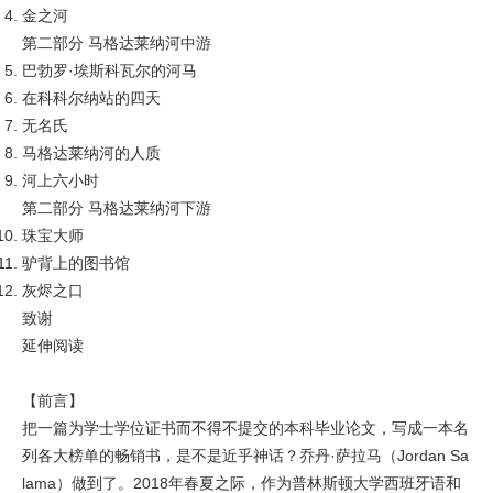
金之河
第二部分 马格达莱纳河中游
巴勃罗·埃斯科瓦尔的河马
在科科尔纳站的四天
无名氏
马格达莱纳河的人质
河上六小时
第二部分 马格达莱纳河下游
珠宝大师
驴背上的图书馆
灰烬之口
致谢
延伸阅读
【前言】
把一篇为学士学位证书而不得不提交的本科毕业论文，写成一本名
列各大榜单的畅销书，是不是近乎神话？乔丹·萨拉马（Jordan Sa
lama）做到了。2018年春夏之际，作为普林斯顿大学西班牙语和