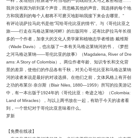
一样，发现他们在旅途中对当地的一切既陌生又与之紧密相连……
我并没有因为听到某个声音，而忽略其他的声音。我选择的每个地
方和我遇到的每个人都将不可磨灭地影响我接下来会去哪里。”
有评论说萨拉马此书是他“写给哥伦比亚的情书”。与《哥伦比亚之
旅——行走在马格达莱纳河畔》的出版同年，还有比萨拉马年长很
多的一个作者，加拿大的文化人类学家和植物志学者维德·戴维斯
（Wade Davis），也出版了一本有关马格达莱纳河的书，《梦想
之河马格达莱纳——哥伦比亚的故事》（
Magdalena, River of Dre
ams: A Story of Colombia
）。两位作者年龄、知识专长和文化背
景的差异，使他们的作品各有千秋，对关心哥伦比亚和马格达莱纳
河的读者来说是最好的对读选择。在他们之前，文体风格上有开创
之功的布莱尔·奈尔斯（Blair Niles, 1880—1959）所写的拉美游记
中，有一本出版于1924年的《哥伦比亚：奇迹之地》（
Colombia:
Land of Miracles
），与以上两书放在一起，有助于今天的读者看
到，一个世纪对于哥伦比亚意味着什么。
罗新
【免费在线读】