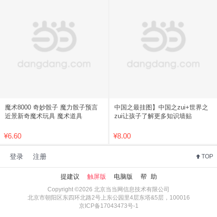
魔术8000 奇妙骰子 魔力骰子预言
中国之最挂图】中国之zui+世界之
近景新奇魔术玩具 魔术道具
zui让孩子了解更多知识墙贴
¥6.60
¥8.00
登录
注册
TOP
提建议
触屏版
电脑版
帮 助
Copyright ©2026 北京当当网信息技术有限公司
北京市朝阳区东四环北路2号上东公园里4层东塔&5层，100016
京ICP备17043473号-1