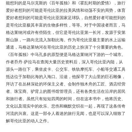
能想到的是马尔克斯的《百年孤独》和《霍乱时期的爱情》，旅行
爱好者想到的可能是哥伦比亚的拉美风情和动荡不安的局势，体育
爱好者想到的可能是哥伦比亚国家足球队，自然爱好者可能想到的
是哥伦比亚极其丰富的生物多样性，等等。对于中国读者而言，马
格达莱纳河或许有些陌生，但它是哥伦比亚第一长河，发源于安第
斯山脉，一路向北流入加勒比海。作为哥伦比亚最主要的水上运输
通道，马格达莱纳河在哥伦比亚的历史上扮演了十分重要的角色。
《百年孤独》中马孔多的原型便是马格达莱纳河下游的一个城市。
作者乔丹·萨拉马在查阅大量历史资料后，深入哥伦比亚内陆，从
源头一路往下，乘坐皮卡、公交车、铁轨摩托车、小船等交通工具
抵达位于加勒比海的入海口。沿途，他探寻了大山里的巨石雕像，
拜访了在丛林深处的环保主义者、会制作独木舟的工匠、酒店经营
者、珠宝商、驴背上的图书馆管理员，还有各类生活在沿岸的居民
和旅行者。虽然只有短短四周的时间，但在这本书中，他将历史、
文化以及现实中的欢乐、悲伤和幽默交织在一起，再现了这条传奇
河流的兴衰。这是一部令人着迷的旅行见闻，也是可以深入细致了
解哥伦比亚的动人之作。