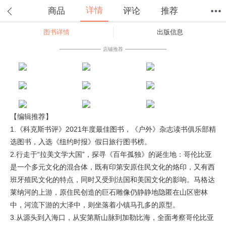
详情
商品
评论
推荐
图书详情
出版信息
首页
分类
值得买
购物车
我的当当
店铺推荐
【编辑推荐】
1.《科克斯书评》2021年度最佳图书，《户外》杂志读书俱乐部精
选图书，入选《纽约时报》假日旅行图书榜。
2.行走于“拉美文学大国”，探寻《百年孤独》的诞生地：哥伦比亚
是一个多元文化的混合体，既有印第安原住民文化的烙印，又有西
班牙殖民文化的特点，同时又受到法国和美国文化的影响。马格达
莱纳河的上游，原住民创造的巨石雕像仍静静地隐匿在山区密林
中，河流下游的大泽中，则坐落着小镇马孔多的原型。
3.从源头到入海口，从安第斯山脉到加勒比海，全面考察哥伦比亚