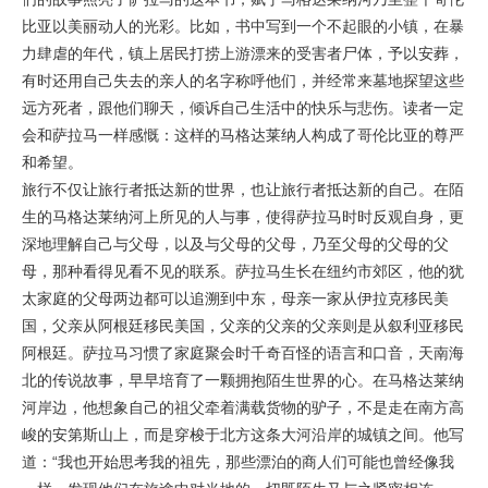
比亚以美丽动人的光彩。比如，书中写到一个不起眼的小镇，在暴
力肆虐的年代，镇上居民打捞上游漂来的受害者尸体，予以安葬，
有时还用自己失去的亲人的名字称呼他们，并经常来墓地探望这些
远方死者，跟他们聊天，倾诉自己生活中的快乐与悲伤。读者一定
会和萨拉马一样感慨：这样的马格达莱纳人构成了哥伦比亚的尊严
和希望。
旅行不仅让旅行者抵达新的世界，也让旅行者抵达新的自己。在陌
生的马格达莱纳河上所见的人与事，使得萨拉马时时反观自身，更
深地理解自己与父母，以及与父母的父母，乃至父母的父母的父
母，那种看得见看不见的联系。萨拉马生长在纽约市郊区，他的犹
太家庭的父母两边都可以追溯到中东，母亲一家从伊拉克移民美
国，父亲从阿根廷移民美国，父亲的父亲的父亲则是从叙利亚移民
阿根廷。萨拉马习惯了家庭聚会时千奇百怪的语言和口音，天南海
北的传说故事，早早培育了一颗拥抱陌生世界的心。在马格达莱纳
河岸边，他想象自己的祖父牵着满载货物的驴子，不是走在南方高
峻的安第斯山上，而是穿梭于北方这条大河沿岸的城镇之间。他写
道：“我也开始思考我的祖先，那些漂泊的商人们可能也曾经像我