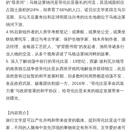
的“母亲河”：马格达莱纳河是哥伦比亚最长的河流，其流域面积仅
占国土面积的24%，却养育了66%的人口。诺贝尔文学奖得主马尔
克斯、乐坛天后夏奇拉和足球明星法尔考的出生地都位于马格达莱
纳河下游。
4.95后新锐作者的人类学考察笔记：或乘船，或乘坐公交，或乘坐
铁轨摩托车，通过与考古学家、保护生物学家、独木舟制作者、酒
店经理、金银器工艺匠人、“驴背图书馆”的发起者、渔民等诸多行
业人物的交流，从多个视角讲述了马格达莱纳河畔的故事。
5. 深入了解动荡中前行的哥伦比亚：19世纪，西蒙·玻利瓦尔领导
的南美独立战争使哥伦比亚从西班牙殖民地解放并获得独立，此后
虽然曾有过短暂的和平发展时期，但多数时间局势都是动荡不安，
各反政府武装、贩毒团伙割据一方。2016年，“哥伦比亚革命武装
力量”与政府签署的和平协议， 给哥伦比亚未来的稳定发展带来一
丝曙光。
【内容简介】
旅行文学是可以产生共鸣和带来改变的载体。提到哥伦比亚这个国
家，不同的人脑海中首先浮现的事物肯定有所不同。文学爱好者可