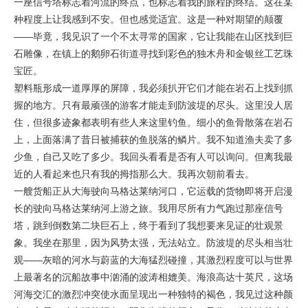
一座信号塔标志着河流的终点，也标志着我的旅程的终结。这在某
种程度上让我感到不安。但也感觉适宜。这是一种对期望的颠覆
——毕竟，我见识了一个不太寻常的国家，它让我能在山区找到巨
石雕像，在镇上的鹅卵石街道寻找到彩色的独木舟和金银丝工艺珠
宝匠。
塑料瓶形成一道厚厚的屏障，我必须扒开它们才能在岩石上找到抓
握的地方。只有最顽强的游客才能走到防波堤的尽头。这里没人居
住，但很多迹象都表明有些人来这里钓鱼。细小的鱼骨散落在岩石
上，上面落满了昔日被捕获的鱼脱落的鳞片。我不知道渔夫卖了多
少鱼，自己又吃了多少。我回头看看是否有人可以询问。但离我最
近的人看起来也只有我的拇指那么大。我再次朝前看去。
一艘货船正从大海驶向马格达莱纳河口，它运载的货物即将开启漫
长的驶向马格达莱纳河上游之旅。我用尽所有力气跑过那座信号
塔，跳到倒数第二块巨石上，终于看到了我想要来见证的壮观景
象。我坐在那里，因为风势太强，无法站立。防波堤的尽头相当壮
观——灰暗的河水与蔚蓝的大海猛烈碰撞，其激烈程度可以与世界
上最著名的沉船故事中汹涌的波涛相媲美。海浪高达十英尺，这场
河海交汇的激烈冲突使水面呈现出一种独特的褐色，我见过这种颜