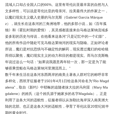
流域人口却占全国人口的66%。这里有哥伦比亚最丰富的自然与人
文多样性，可以说是哥伦比亚的母亲河。拉美最伟大的作家之一，
以魔幻现实主义载入史册的马尔克斯（Gabriel García Márque
z），就生长在这条河的三角洲地带，他的多部小说，如《百年孤
独》和《霍乱时期的爱情》，其灵感都直接来自马格达莱纳流域多
姿多彩的历史与传说，在他看来这条河“只是记忆中的一个幻影”，
他的所有作品中随处可见马格达莱纳河的现实与隐喻。正如评论者
所说，魔幻是对抗恐惧与不确定性的解药，现实透过魔幻的哈哈镜
而得以聚焦，魔幻现实主义的动力和目的都是现实。而马尔克斯晚
年说过这么一句话：“如果说我愿意再年轻一次，那一定是为了能
够搭乘货船在马格达莱纳河里溯流而上。”
数千年来生活在这条河东西两岸的南美土著各人群对它的称呼非常
多样化，西班牙征服者于1501年4月1日给这条河命名为“Rio Magd
alena”，取自《新约》中耶稣的追随者抹大拉的马利亚（Mary Ma
gdalene）的姓氏（这个姓氏源于她家乡的名字Magdala）。正是
利用了这条大河的适航性，征服者得以从加勒比海岸深入南美洲大
陆的北部。也正是这条大河的适航性，孕育了哥伦比亚20世纪前半
期的黄金时代。