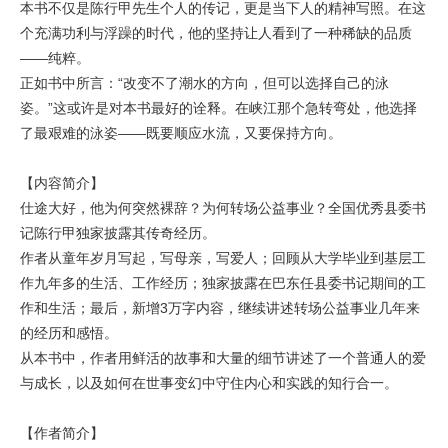
本书不仅是陈行甲先生个人的传记，更是当下人的精神写照。在这
个充满功利与浮躁的时代，他的坚持让人看到了一种稀缺的品质
——纯粹。
正如书中所言：“改变不了潮水的方向，但可以选择自己的泳
姿。”这或许是对本书最好的诠释。在峡江那个急转弯处，他选择
了最艰难的泳姿——既要顺应水流，又要保持方向。
【内容简介】
仕途大好，他为何突然裸辞？为何转场公益事业？全国优秀县委书
记陈行甲独家披露其传奇经历。
作者从童年岁月写起，写母亲，写爱人；回顾从大学毕业到基层工
作九年多的生活、工作经历；独家披露在巴东任县委书记期间的工
作和生活；最后，新增3万字内容，继续讲述转场公益事业几年来
的经历和感悟。
从本书中，作者用鲜活的故事和大量的细节讲述了一个普通人的爱
与成长，以及如何在世事变幻中守住内心和实践的知行合一。
【作者简介】