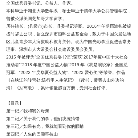
全国优秀县委书记、公益人、作家。
本科毕业于湖北大学数学系，硕士毕业于清华大学公共管理学院，
曾被公派美国芝加哥大学留学。
历任镇长、(县级市)市长、县委书记等职。2016年任期届满拟被提
拔时辞去公职，创立深圳市恒晖公益基金会，致力于中国欠发达地
区儿童青少年大病救助和教育关怀。现为中国光彩事业促进会常务
理事、深圳市人大常委会社会建设委员会委员。
2015 年被评为“全国优秀县委书记”;荣获“2017年度中国十大社会
推动者”“2018 年度中国公益人物”2019 年《我是演说家》全国总
冠军、“2022 年度华夏公益人物”、“2023 爱心奖”等荣誉。作品
《在峡江的转弯处:陈行甲人生笔记》《读书，带我去山外边的
海》《别离歌》，累计销量超百万册，受到社会好评。
【目录】
第一记／我和我的母亲
第二记／关于我们的事，他们统统猜错
第三记／如果有光，我就能看到你的眼睛
第四记／人生的巴颜喀拉山