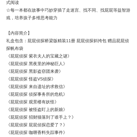
式阅读
☆每一本都在故事中巧妙穿插了走迷宫、找不同、找屁屁等益智游
戏，培养孩子多维思考能力
【内容简介】
礼盒包含：屁屁侦探桥梁版精装11册 屁屁侦探斜挎包 赠品屁屁侦
探帆布袋
《屁屁侦探 紫衣夫人的宝藏之谜》
《屁屁侦探 黑夜里的神秘巨人》
《屁屁侦探 黑影盗窃团来袭》
《屁屁侦探 怪盗VS侦探》
《屁屁侦探 来自遗址的求救信》
《屁屁侦探 侦探事务所的危机》
《屁屁侦探 观景楼有妖怪》
《屁屁侦探 被怪盗盯上的新娘》
《屁屁侦探 招财猫落到了谁手上？》
《屁屁侦探 屁屁侦探恋爱了？》
《屁屁侦探 咖喱香料失踪事件》