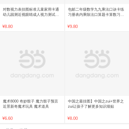
对数视力表挂图标准儿童家用卡通
包邮二年级数学九九乘法口诀卡练
幼儿园测近视眼睛成人视力测试表
习册表内乘除法口算题卡算数习题
包邮
学习
¥8.80
¥9.80
魔术8000 奇妙骰子 魔力骰子预言
中国之最挂图】中国之zui+世界之
近景新奇魔术玩具 魔术道具
zui让孩子了解更多知识墙贴
¥6.60
¥8.00