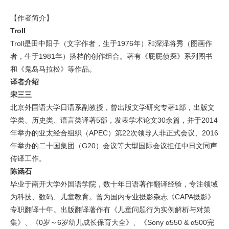
【作者简介】
Troll
Troll是田中阳子（文字作者，生于1976年）和深泽将秀（图画作
者，生于1981年）搭档的创作组合。著有《屁屁侦探》系列图书
和《鬼岛马拉松》等作品。
译者介绍
宋三三
北京外国语大学日语系副教授，曾出版文学研究专著1部，出版文
学类、历史类、语言类译著5部，发表学术论文30余篇，并于2014
年举办的亚太经合组织（APEC）第22次领导人非正式会议、2016
年举办的二十国集团（G20）会议等大型国际会议担任中日文同声
传译工作。
陈涵石
毕业于南开大学外国语学院，数十年日语著作翻译经验，专注领域
为科技、数码、儿童教育。曾为国内专业摄影杂志《CAPA摄影》
专职翻译十年。出版翻译著作有《儿童问题行为实例解析与对策
集》、《0岁～6岁幼儿成长保育大全》、《Sony α550 & α500完