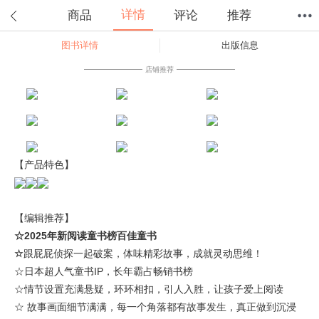
详情
商品
评论
推荐
图书详情
出版信息
首页
分类
值得买
购物车
我的当当
店铺推荐
【产品特色】
【编辑推荐】
☆
2025年新阅读童书榜百佳童书
☆
跟屁屁侦探一起破案，体味精彩故事，成就灵动思维！
☆日本超人气童书IP，长年霸占畅销书榜
☆情节设置充满悬疑，环环相扣，引人入胜，让孩子爱上阅读
☆ 故事画面细节满满，每一个角落都有故事发生，真正做到沉浸