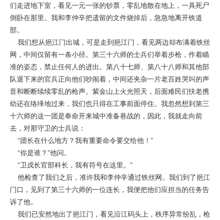
们走进地下室，看见一元一张的钞票，零乱地散在地上，一具死尸
倒卧在那里。我和李仲辛把遗留的文件烧掉后，急急地离开铁道
部。
我们想从挹江门出城，可是走到挹江门，看见两边却布满着铁丝
网，中间仅留有一条小径。第三十六师的士兵们举着步枪，作着瞄
准的姿态，禁止任何人的进出。第八十七师、第八十八师和其他部
队退下来的官兵正向他们吵闹着，中间还夹杂一片老百姓哭叫的声
音和断断续续零乱的枪声。紫金山上火光照天，后面难民们扶老携
幼还在络绎地过来，我们也只得在工事前面停住。我忽然想到第三
十六师的这一团是奉命开来城中准备巷战的，因此，我就走向前
去，对那守卫的士兵说：
“团长在什么地方？我有重要命令要交给他！”
“你是谁？”他问。
“卫戍长官部科长，我有符号在这里。”
他检查了我们之后，准许我和李仲辛通过铁丝网。我们到了挹江
门口，见到了第三十六师的一位连长，我便把他们应担当的任务告
诉了他。
我们已安然地出了挹江门，看见沿江码头上，秩序异常纷乱，枪