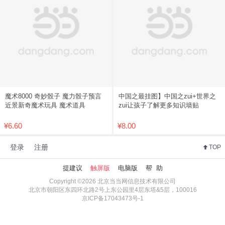
魔术8000 奇妙骰子 魔力骰子预言
中国之最挂图】中国之zui+世界之
近景新奇魔术玩具 魔术道具
zui让孩子了解更多知识墙贴
¥6.60
¥8.00
登录
注册
TOP
提建议
触屏版
电脑版
帮 助
Copyright ©2026 北京当当网信息技术有限公司
北京市朝阳区东四环北路2号上东公园里4层东塔&5层，100016
京ICP备17043473号-1