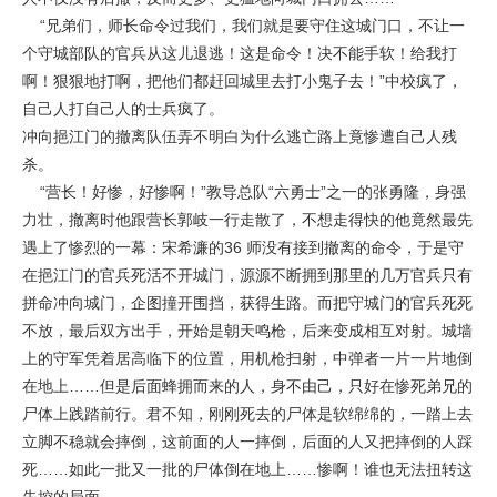
“兄弟们，师长命令过我们，我们就是要守住这城门口，不让一
个守城部队的官兵从这儿退逃！这是命令！决不能手软！给我打
啊！狠狠地打啊，把他们都赶回城里去打小鬼子去！”中校疯了，
自己人打自己人的士兵疯了。
冲向挹江门的撤离队伍弄不明白为什么逃亡路上竟惨遭自己人残
杀。
“营长！好惨，好惨啊！”教导总队“六勇士”之一的张勇隆，身强
力壮，撤离时他跟营长郭岐一行走散了，不想走得快的他竟然最先
遇上了惨烈的一幕：宋希濂的36 师没有接到撤离的命令，于是守
在挹江门的官兵死活不开城门，源源不断拥到那里的几万官兵只有
拼命冲向城门，企图撞开围挡，获得生路。而把守城门的官兵死死
不放，最后双方出手，开始是朝天鸣枪，后来变成相互对射。城墙
上的守军凭着居高临下的位置，用机枪扫射，中弹者一片一片地倒
在地上……但是后面蜂拥而来的人，身不由己，只好在惨死弟兄的
尸体上践踏前行。君不知，刚刚死去的尸体是软绵绵的，一踏上去
立脚不稳就会摔倒，这前面的人一摔倒，后面的人又把摔倒的人踩
死……如此一批又一批的尸体倒在地上……惨啊！谁也无法扭转这