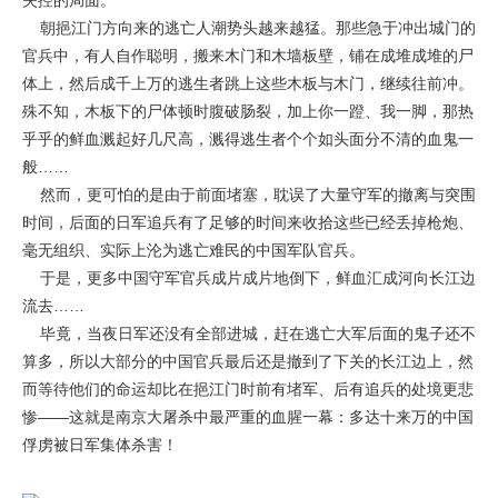
失控的局面。
朝挹江门方向来的逃亡人潮势头越来越猛。那些急于冲出城门的
官兵中，有人自作聪明，搬来木门和木墙板壁，铺在成堆成堆的尸
体上，然后成千上万的逃生者跳上这些木板与木门，继续往前冲。
殊不知，木板下的尸体顿时腹破肠裂，加上你一蹬、我一脚，那热
乎乎的鲜血溅起好几尺高，溅得逃生者个个如头面分不清的血鬼一
般……
然而，更可怕的是由于前面堵塞，耽误了大量守军的撤离与突围
时间，后面的日军追兵有了足够的时间来收拾这些已经丢掉枪炮、
毫无组织、实际上沦为逃亡难民的中国军队官兵。
于是，更多中国守军官兵成片成片地倒下，鲜血汇成河向长江边
流去……
毕竟，当夜日军还没有全部进城，赶在逃亡大军后面的鬼子还不
算多，所以大部分的中国官兵最后还是撤到了下关的长江边上，然
而等待他们的命运却比在挹江门时前有堵军、后有追兵的处境更悲
惨——这就是南京大屠杀中最严重的血腥一幕：多达十来万的中国
俘虏被日军集体杀害！