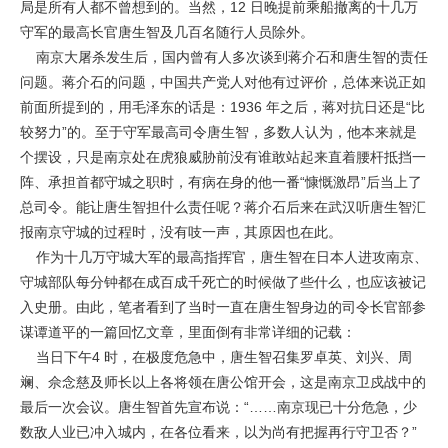
局是所有人都不曾想到的。当然，12 日晚提前乘船撤离的十几万
守军的最高长官唐生智及几百名随行人员除外。
南京大屠杀发生后，国内曾有人多次谈到蒋介石和唐生智的责任
问题。蒋介石的问题，中国共产党人对他有过评价，总体来说正如
前面所提到的，用毛泽东的话是：1936 年之后，蒋对抗日还是“比
较努力”的。至于守军最高司令唐生智，多数人认为，他本来就是
个摆设，只是南京处在虎狼威胁前没有谁敢站起来直着腰杆抵挡一
阵、承担首都守城之职时，有病在身的他一番“慷慨激昂”后当上了
总司令。能让唐生智担什么责任呢？蒋介石后来在武汉听唐生智汇
报南京守城的过程时，没有吱一声，其原因也在此。
作为十几万守城大军的最高指挥官，唐生智在日本人进攻南京、
守城部队每分钟都在成百成千死亡的时候做了些什么，也应该被记
入史册。由此，笔者看到了当时一直在唐生智身边的司令长官部参
谋谭道平的一篇回忆文章，里面倒有非常详细的记载：
当日下午4 时，在极度危急中，唐生智召集罗卓英、刘兴、周
斓、佘念慈及师长以上各将领在唐公馆开会，这是南京卫戍战中的
最后一次会议。唐生智首先宣布说：“……南京现已十分危急，少
数敌人业已冲入城内，在各位看来，以为尚有把握再行守卫否？”