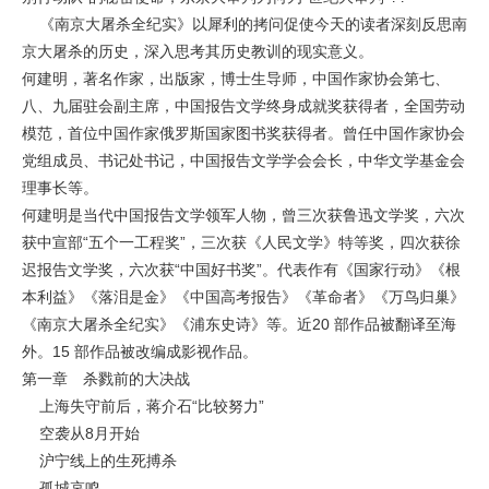
《南京大屠杀全纪实》以犀利的拷问促使今天的读者深刻反思南
京大屠杀的历史，深入思考其历史教训的现实意义。
何建明，著名作家，出版家，博士生导师，中国作家协会第七、
八、九届驻会副主席，中国报告文学终身成就奖获得者，全国劳动
模范，首位中国作家俄罗斯国家图书奖获得者。曾任中国作家协会
党组成员、书记处书记，中国报告文学学会会长，中华文学基金会
理事长等。
何建明是当代中国报告文学领军人物，曾三次获鲁迅文学奖，六次
获中宣部“五个一工程奖”，三次获《人民文学》特等奖，四次获徐
迟报告文学奖，六次获“中国好书奖”。代表作有《国家行动》《根
本利益》《落泪是金》《中国高考报告》《革命者》《万鸟归巢》
《南京大屠杀全纪实》《浦东史诗》等。近20 部作品被翻译至海
外。15 部作品被改编成影视作品。
第一章 杀戮前的大决战
上海失守前后，蒋介石“比较努力”
空袭从8月开始
沪宁线上的生死搏杀
孤城哀鸣