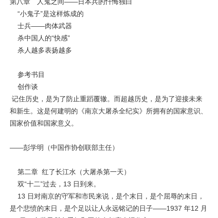
第八章 人鬼之间——日本兵的忏悔独白
“小鬼子”是这样炼成的
士兵——肉体武器
杀中国人的“快感”
杀人越多表扬越多
参考书目
创作谈
记住历史，是为了防止重蹈覆辙。而超越历史，是为了迎接未来
和新生。这是何建明的《南京大屠杀全纪实》所拥有的国家意识、
国家价值和国家意义。
——彭学明（中国作协创联部主任）
第二章 红了长江水（大屠杀第一天）
双“十二”过去，13 日到来。
13 日对南京的守军和市民来说，是个末日，是个屈辱的末日，
是个悲愤的末日，是个足以让人永远铭记的日子——1937 年12 月