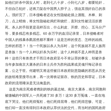
如他们奸杀中国女人时，老到七八十岁，小到七八岁，都要轮奸，
不但自己轮奸，还将刀架在中国男人脖子上，强迫其强奸自己的亲
人。强奸完了，日本侵略者还在女性隐秘处插上酒瓶、木棒、刺
刀，点上蜡烛，将女性隐秘处捣烂和烧烂，直到女性被活活折磨
死。杀人的手段更是花样百出，什么剥皮、开膛、挖心、五马分尸
等，要多残忍有多残忍。60 余万字的血泪记录里，日本侵略者对
中国人的残暴杀戮居然都不重样！这是怎样的变态、怎样的凶残、
怎样的邪恶？！当一个民族以杀人为乐时，这个民族就不是人族而
是兽族！当一个人种以奸杀为乐时，这个人种就不是人种而是兽
种！这些只有兽类才干而日本政府至今不肯认罪的事实，却被许多
当年参加南京大屠杀的日本士兵作为胜利战果或灵魂忏悔记录在
案，公之于世。何建明又将这些被日本政府刻意隐瞒的邪恶从历史
的故纸堆里搜寻出来，再一次将铁证留存。铁的历史和罪证，日本
政府的流氓唾沫是无法掩盖的。
这是为南京死难者镌刻的铁的墓志铭。南京大屠杀，南京同胞和
被缴械的中国军人一共死难了30 多万！这30 多万冤魂，一直在地
底下哭泣。他们死得冤枉，他们死得屈辱，他们死得悲惨。可是，
他们却一直没有得到日本政府认罪伏法的交代，而当时的国民政府