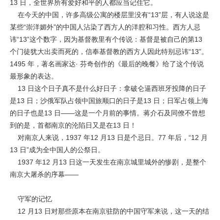
13 日，全世界所有爱好和平的人都应当记住它。
在今天的中国，许多高级公寓的楼层里没有“13”层，有人说这是
某些“崇洋媚外”的中国人沾染了西方人的洋腔和习性。西方人忌
讳“13”这个数字，因为基督教里有个传说：基督是被自己的第13
个门徒犹大出卖而死的，信奉基督教的西方人因此特别忌讳“13”。
1495 年，著名画家达· 芬奇创作的《最后的晚餐》给了这个传说
最形象的表达。
13 日这个日子真不是什么好日子：拿破仑逼西班牙投降的日子
是13 日；沙俄军队占领中国旅顺口的日子是13 日；日军占领上海
的日子也是13 日——这是一个月前的事情。蒋介石及同僚不曾想
到的是，首都南京的沦陷日又是在13 日！
对南京人来说，1937 年12 月13 日是个忌日。77 年后，“12 月
13 日”成为全中国人的公祭日。
1937 年12 月13 日这一天发生在南京城里城外的惨剧，是整个
南京大屠杀的序幕——
守军的记忆
12 月13 日对那些原本在南京驻防的中国守军来说，这一天的结