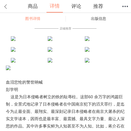
详情
商品
评论
推荐
图书详情
出版信息
首页
分类
值得买
购物车
我的当当
店铺推荐
血泪悲怆的警世呐喊
彭学明
这是为日本侵略者树立的铁的耻辱柱。这部60 余万字的鸿篇巨
制，全景式地记录了日本侵略者在中国南京犯下的滔天罪行，是迄
今为止最全面、最翔实、最深刻记录日本侵略者在南京大屠杀的纪
实文学读本，因而也是最丰富、最震撼、最具文字力量、最让人深
思的作品。其中许多事实鲜为人知甚至不为人知。比如，蒋介石在