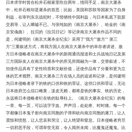
日本求学时曾在松井石根家里吃住两年，情同手足，南京大屠杀
中，松井石根却是屠杀的首恶；比如，美国和苏联等国家为了自身
利益，在审判东京战犯时，不惜牺牲中国利益，与日本私底下肮脏
交易等，让人唏嘘不已。与张纯如的《南京大屠杀》、哈金的《南
京安魂曲》、拉贝的《拉贝日记》等记录南京大屠杀作品不同的
是，何建明的《南京大屠杀全纪实》采用了“我方”“敌方”“ 第三
方”三重叙述方式，将我方国人在南京大屠杀中的幸存者讲述、敌
方日本侵略者在南京大屠杀中的新闻通讯报道和士兵战地日记及第
三方国际友人在南京大屠杀中的所见所闻融为一体，交替叙述，不
但使作品具有了史性特质和文献价值，还使作品有了分量和更为立
体的艺术视野。南京大屠杀三方在场人员的追述和记录，是何建明
为日本侵略者录下的铁的口供和铁的罪证。这些口供和罪证，无论
日本政府怎么信口雌黄，泼皮无赖，都将是铁的事实、铁的历史，
永远将日本侵略者钉在铁的耻辱柱上。《南京大屠杀全纪实》的每
一章、每一页，可以说字字血、声声泪，处处疼、时时痛。每一个
字都像日本鬼子射向南京同胞的子弹和砍向南京同胞的屠刀，让人
震惊和愤怒，让人悲哀和哭泣，让人绝望和窒息。日本侵略者穷尽
一切邪恶手段，可谓举世无双，令人闻所未闻，比魔鬼还魔鬼。比