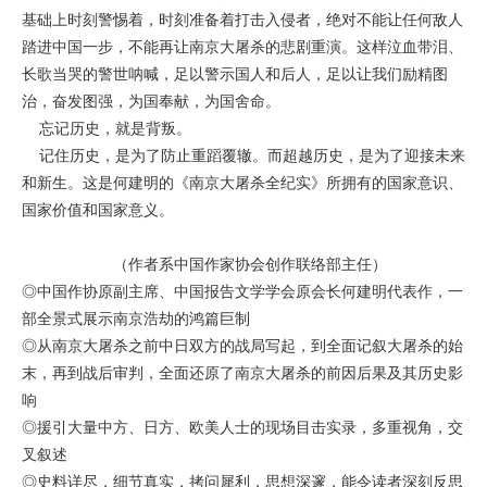
基础上时刻警惕着，时刻准备着打击入侵者，绝对不能让任何敌人
踏进中国一步，不能再让南京大屠杀的悲剧重演。这样泣血带泪、
长歌当哭的警世呐喊，足以警示国人和后人，足以让我们励精图
治，奋发图强，为国奉献，为国舍命。
忘记历史，就是背叛。
记住历史，是为了防止重蹈覆辙。而超越历史，是为了迎接未来
和新生。这是何建明的《南京大屠杀全纪实》所拥有的国家意识、
国家价值和国家意义。
（作者系中国作家协会创作联络部主任）
◎中国作协原副主席、中国报告文学学会原会长何建明代表作，一
部全景式展示南京浩劫的鸿篇巨制
◎从南京大屠杀之前中日双方的战局写起，到全面记叙大屠杀的始
末，再到战后审判，全面还原了南京大屠杀的前因后果及其历史影
响
◎援引大量中方、日方、欧美人士的现场目击实录，多重视角，交
叉叙述
◎史料详尽，细节真实，拷问犀利，思想深邃，能令读者深刻反思