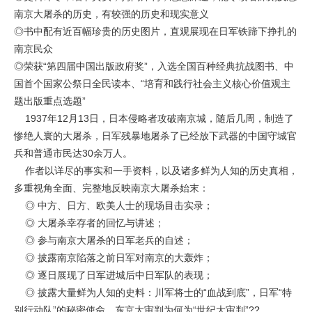
南京大屠杀的历史，有较强的历史和现实意义
◎书中配有近百幅珍贵的历史图片，直观展现在日军铁蹄下挣扎的
南京民众
◎荣获“第四届中国出版政府奖”，入选全国百种经典抗战图书、中
国首个国家公祭日全民读本、“培育和践行社会主义核心价值观主
题出版重点选题”
1937年12月13日，日本侵略者攻破南京城，随后几周，制造了
惨绝人寰的大屠杀，日军残暴地屠杀了已经放下武器的中国守城官
兵和普通市民达30余万人。
作者以详尽的事实和一手资料，以及诸多鲜为人知的历史真相，
多重视角全面、完整地反映南京大屠杀始末：
◎ 中方、日方、欧美人士的现场目击实录；
◎ 大屠杀幸存者的回忆与讲述；
◎ 参与南京大屠杀的日军老兵的自述；
◎ 披露南京陷落之前日军对南京的大轰炸；
◎ 逐日展现了日军进城后中日军队的表现；
◎ 披露大量鲜为人知的史料：川军将士的“血战到底”，日军“特
别行动队”的秘密使命，东京大审判为何为“世纪大审判”??