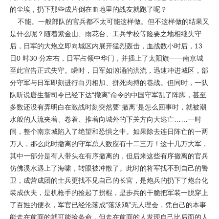
的尘埃，扔下那些成片倒在血地里的战友就跑了呢？
不能。一般部队的官兵都不太可能这样做。但不这样做的结果又
是什么呢？随着紫金山、雨花台、工兵学校等险要之地相继失守
后，日军的大炮立即向城区内展开猛烈轰击，血战数小时后，13
日0 时30 分左右，日军占领中华门，并插上了太阳旗——南京城
至此宣告正式失守。瞬时，日军如汹涌的洪流，迅速冲进城区，部
分守军与日军即刻进行白刃相加、拼死肉搏的巷战。但同时，一队
队听说唐生智司令已经下达“撤离”命令的中国守军乱了阵脚，甚至
多数还没有弄明白在激战时刻突然要“撤离”是怎么回事时，就被潮
水般的人流夹着、卷着、推着向城外的下关方向大逃亡……一时
间，整个南京城陷入了绝望和恐惧之中。如果除去连日阵亡的一两
万人，那么此时撤离的守军总人数应有十二三万！这十几万大军，
其中一部分是有人带头在有序撤离的，但后来这些有序撤离的官兵
仿佛溪水遇上了海啸，转眼被冲散了。此时的将军找不到自己的警
卫，成营成团的士兵更找不见自己的长官，是炮兵的扔下了炮台化
装成伙夫，是机枪手的捡起了拐棍，是步兵的干脆把军装一脱穿上
了百姓的便衣，军官已经沦落成“落汤鸡”无人理会，凭自己的本事
能走在前面的就可能捡条命，但走在前面的人发现自己比后面的人