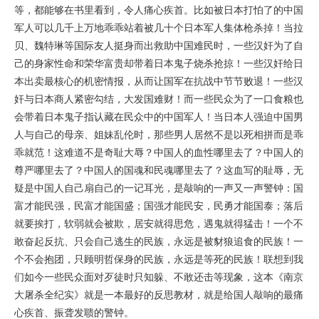
等，都能够在书里看到，令人痛心疾首。比如被日本打怕了的中国
军人可以几千上万地乖乖站着被几十个日本军人集体枪杀掉！当拉
贝、魏特琳等国际友人挺身而出救助中国难民时，一些汉奸为了自
己的身家性命和荣华富贵却带着日本鬼子烧杀抢掠！一些汉奸给日
本出卖最核心的机密情报，从而让国军在抗战中节节败退！一些汉
奸与日本商人紧密勾结，大发国难财！而一些民众为了一口食粮也
会带着日本鬼子指认藏在民众中的中国军人！当日本人强迫中国男
人与自己的母亲、姐妹乱伦时，那些男人居然不是以死相拼而是乖
乖就范！这难道不是奇耻大辱？中国人的血性哪里去了？中国人的
尊严哪里去了？中国人的国魂和民魂哪里去了？这血写的耻辱，无
疑是中国人自己扇自己的一记耳光，是敲响的一声又一声警钟：国
富才能民强，民富才能国盛；国强才能民安，民勇才能国泰；落后
就要挨打，软弱就会被欺，居安就得思危，遇鬼就得猛击！一个不
敢奋起反抗、只会自己逃生的民族，永远是被豺狼追食的民族！一
个不会抱团，只顾明哲保身的民族，永远是等死的民族！联想到我
们如今一些民众面对歹徒时只知躲、不敢还击等现象，这本《南京
大屠杀全纪实》就是一本最好的反思教材，就是给国人敲响的最痛
心疾首、振聋发聩的警钟。