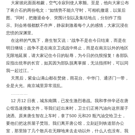
大家彼此面面相觑，空气冷寂到使人寒颤。至是，他向大家公布
了蒋介石的两份电文：“如情势不能久守时，可相机撤退，以策后
图。”同时，把撤退命令、突围计划以及集结地点，分别作了指
示。到会将领都默不作声，静寂刺激着每个人的感情，大家沉浸在
悲愤的深渊里。
在这样的气氛下，唐生智又说：“战争不是在今日结束，而是在
明日继续；战争不是在南京卫戍战中终止，而是在南京以外的地区
无限地延展，请大家记住今日的耻辱，为今日的仇恨报复！各部队
应指出统率的长官，如其因为部队脱离掌握，无法指挥时，可以同
我一起过江。”
天黑后，紫金山满山都在焚烧，雨花台、中华门、通济门一带，
全是火光。南京城里异常混乱。
…………
12 月12 日夜，城东南隅，已发生激烈巷战。我和李仲辛还在唐
公馆迅速搜集文件，等我们赶出来时，卫士们正将汽油向这所屋子
浇洒。原来唐生智在上车时，拿了500 元和20 瓶汽油交给卫士，
要他们把这所屋子焚毁。我们离开唐公馆，立刻赶到铁道部办公
室，那里除了几个散兵在无聊地来去走动以外，什么人也没有。我