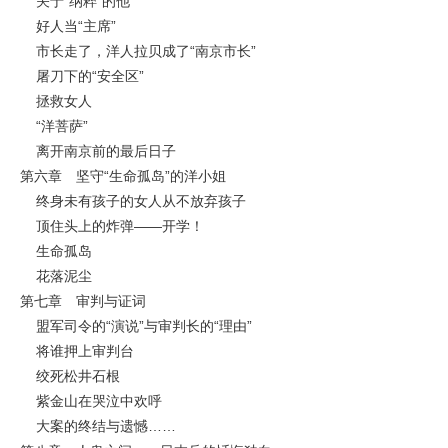
关于“纳粹”的他
好人当“主席”
市长走了，洋人拉贝成了“南京市长”
屠刀下的“安全区”
拯救女人
“洋菩萨”
离开南京前的最后日子
第六章 坚守“生命孤岛”的洋小姐
终身未有孩子的女人从不放弃孩子
顶住头上的炸弹——开学！
生命孤岛
花落泥尘
第七章 审判与证词
盟军司令的“演说”与审判长的“理由”
将谁押上审判台
绞死松井石根
紫金山在哭泣中欢呼
大案的终结与遗憾……