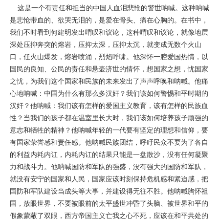
这是一个有责任和担当的中国人血泪悲怆的警世呐喊。这种呐喊
是悲怆带血的、欲哭无泪的，是爱在骨头、痛在心胸的。在书中，
我们不时看到何建明发出喟叹和议论，这种喟叹和议论，就像地层
深处压抑奔突的熔岩，压抑太深，压抑太沉，就变成无数个火山
口，任火山爆发，熔岩喷涌，烈焰呼啸。他深怀一腔爱国热情，以
国民的良知、公民的责任和悬壶济世的情怀，想国家之想，忧国家
之忧，为我们这个国家和民族的未来发出了声声呼唤和呐喊。他痛
心地呐喊：中国为什么有那么多汉奸？我们该如何警惕和平时期的
汉奸？他呐喊：我们该有怎样的爱国主义教育，该有怎样的民族血
性？当我们的孩子都在温室里长大时，我们该如何培养孩子顽强的
意志和牺牲的精神？他呐喊年轻的一代要有坚定的理想和信仰，要
有国家荣誉感和责任感。他呐喊民族团结，呼吁民众不要为了各自
的利益内耗内讧，内耗内讧的结果只能是一盘散沙，没有任何凝聚
力和战斗力。他呐喊国防和军队的强盛，没有强大的国防和军队，
就没有安宁的国家和人民，国家应该时刻保持危机感和紧迫感，把
国防和军队建设当成头等大事，并建设得无往不胜。他呐喊胸怀祖
国，放眼世界，不要被眼前的太平盛世冲昏了头脑、被世界和平的
假象蒙蔽了双眼，西方帝国主义亡我之心不死，应该在和平共处的