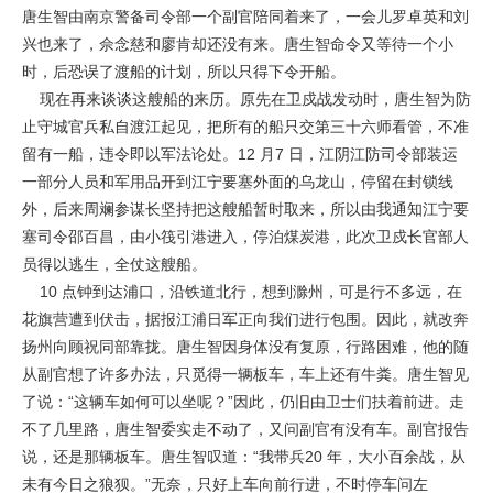
唐生智由南京警备司令部一个副官陪同着来了，一会儿罗卓英和刘
兴也来了，佘念慈和廖肯却还没有来。唐生智命令又等待一个小
时，后恐误了渡船的计划，所以只得下令开船。
现在再来谈谈这艘船的来历。原先在卫戍战发动时，唐生智为防
止守城官兵私自渡江起见，把所有的船只交第三十六师看管，不准
留有一船，违令即以军法论处。12 月7 日，江阴江防司令部装运
一部分人员和军用品开到江宁要塞外面的乌龙山，停留在封锁线
外，后来周斓参谋长坚持把这艘船暂时取来，所以由我通知江宁要
塞司令邵百昌，由小筏引港进入，停泊煤炭港，此次卫戍长官部人
员得以逃生，全仗这艘船。
10 点钟到达浦口，沿铁道北行，想到滁州，可是行不多远，在
花旗营遭到伏击，据报江浦日军正向我们进行包围。因此，就改奔
扬州向顾祝同部靠拢。唐生智因身体没有复原，行路困难，他的随
从副官想了许多办法，只觅得一辆板车，车上还有牛粪。唐生智见
了说：“这辆车如何可以坐呢？”因此，仍旧由卫士们扶着前进。走
不了几里路，唐生智委实走不动了，又问副官有没有车。副官报告
说，还是那辆板车。唐生智叹道：“我带兵20 年，大小百余战，从
未有今日之狼狈。”无奈，只好上车向前行进，不时停车问左