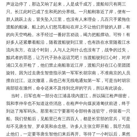
声这边停了，那边又响了起来，人是成千成万，渡船却只有两三
只。长江此时已成了生和死的分界线。一只船刚靠近了岸，便有一
群人跳跃上去，冒失坠入江里，也没有人来理会，几百只手紧拖住
渡船的船缘。船上的人们怒骂着站在岸上不让他们开驶的人群，有
的向天空鸣枪。水手经过一番好言劝说，竭力把船撑动。可怜！有
好多人还紧攀着船沿，随着渡船驶到江里，也有跌在水里随着江水
流向东方。在这个时刻，人与人之间什么也没有了，战争的过失，
黩武者的罪恶，让万代子孙永远诅咒吧！当渡船驶到江心时，对岸
浦口又在开枪了，他们禁止南船靠近江岸，渡船只好在江心里团团
旋转。因为过去唐生智曾指示第一军军长胡宗南，不准南京的人员
擅自过江。这次撤退，虽也已有无线电通知第一军，可是当时胡宗
南部驻在滁州，命令还来不及传到北岸的守兵，所以有此误会。
当时，日军也有一部分在江浦县境内渡江，所以隔江枪声很密，
我和李仲辛也不知道这些消息，在枪声中向煤炭港匍伏前进，终于
到达了海军码头。那里有江宁要塞司令部特务连驻守，停留着一只
船。我们登船后，见船里已有三四百人，都是长官部的官兵，可是
却不见唐生智、罗卓英和佘念慈。许多人主张立即开船，我尽力阻
止他们，一定要等唐生智他们来后再开。等待了一小时以后，果然