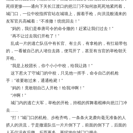
死得更惨——通向下关长江渡口的挹江门不知何故死死地紧闭着，
城门口，一位中校指挥官站在城墙上，握着手枪，向洪流般涌来的
友军官兵高喊着：“不准撤！统统回去！”
“妈的，我们是奉唐司令的命令撤的！赶紧让我们过去！”
“再不让过去我们开枪了！”
乱成一片的逃亡队伍中有长官、有士兵，有拿枪的，有扛箱带包
的，一看被自己的人堵住去路，便骂开了，甚至有当官的举枪朝天
开枪。
“我是上校团长，你个小小中校，给我让路！”
这下惹火了守城门的中校，只见他一挥手，命令自己的机枪
手：“谁要敢过来，通通枪毙！”
“妈的！竟敢朝自己人开枪！给我冲啊！”
“冲啊！”
城门内的逃亡大军，举枪的开枪，持棍的挥舞着棍棒向挹江门冲
去……
“打！”城门口的机枪、步枪齐鸣，一条条火龙袭向毫无准备的人
挤人的洪流，于是撤退队伍一片片倒下了，前面的倒下了，后面的
人不仅没有后撤，反而更多、更猛地向城门口拥去……