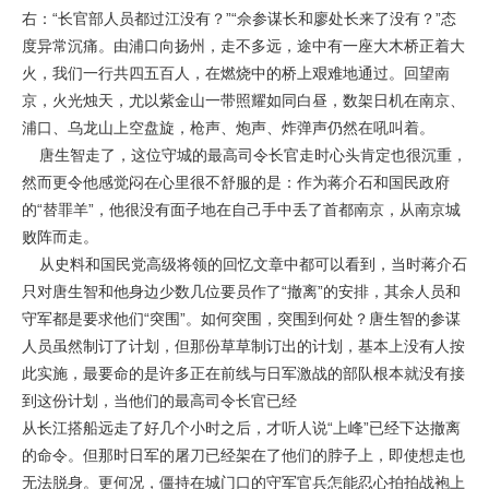
右：“长官部人员都过江没有？”“佘参谋长和廖处长来了没有？”态
度异常沉痛。由浦口向扬州，走不多远，途中有一座大木桥正着大
火，我们一行共四五百人，在燃烧中的桥上艰难地通过。回望南
京，火光烛天，尤以紫金山一带照耀如同白昼，数架日机在南京、
浦口、乌龙山上空盘旋，枪声、炮声、炸弹声仍然在吼叫着。
唐生智走了，这位守城的最高司令长官走时心头肯定也很沉重，
然而更令他感觉闷在心里很不舒服的是：作为蒋介石和国民政府
的“替罪羊”，他很没有面子地在自己手中丢了首都南京，从南京城
败阵而走。
从史料和国民党高级将领的回忆文章中都可以看到，当时蒋介石
只对唐生智和他身边少数几位要员作了“撤离”的安排，其余人员和
守军都是要求他们“突围”。如何突围，突围到何处？唐生智的参谋
人员虽然制订了计划，但那份草草制订出的计划，基本上没有人按
此实施，最要命的是许多正在前线与日军激战的部队根本就没有接
到这份计划，当他们的最高司令长官已经
从长江搭船远走了好几个小时之后，才听人说“上峰”已经下达撤离
的命令。但那时日军的屠刀已经架在了他们的脖子上，即使想走也
无法脱身。更何况，僵持在城门口的守军官兵怎能忍心拍拍战袍上