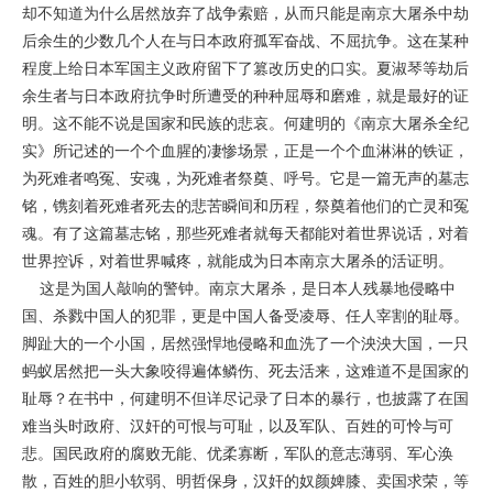
却不知道为什么居然放弃了战争索赔，从而只能是南京大屠杀中劫
后余生的少数几个人在与日本政府孤军奋战、不屈抗争。这在某种
程度上给日本军国主义政府留下了篡改历史的口实。夏淑琴等劫后
余生者与日本政府抗争时所遭受的种种屈辱和磨难，就是最好的证
明。这不能不说是国家和民族的悲哀。何建明的《南京大屠杀全纪
实》所记述的一个个血腥的凄惨场景，正是一个个血淋淋的铁证，
为死难者鸣冤、安魂，为死难者祭奠、呼号。它是一篇无声的墓志
铭，镌刻着死难者死去的悲苦瞬间和历程，祭奠着他们的亡灵和冤
魂。有了这篇墓志铭，那些死难者就每天都能对着世界说话，对着
世界控诉，对着世界喊疼，就能成为日本南京大屠杀的活证明。
这是为国人敲响的警钟。南京大屠杀，是日本人残暴地侵略中
国、杀戮中国人的犯罪，更是中国人备受凌辱、任人宰割的耻辱。
脚趾大的一个小国，居然强悍地侵略和血洗了一个泱泱大国，一只
蚂蚁居然把一头大象咬得遍体鳞伤、死去活来，这难道不是国家的
耻辱？在书中，何建明不但详尽记录了日本的暴行，也披露了在国
难当头时政府、汉奸的可恨与可耻，以及军队、百姓的可怜与可
悲。国民政府的腐败无能、优柔寡断，军队的意志薄弱、军心涣
散，百姓的胆小软弱、明哲保身，汉奸的奴颜婢膝、卖国求荣，等