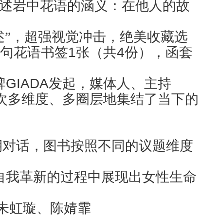
述岩中花语的涵义：
在他人的故
述”，超强视觉冲击，绝美收藏选
句花语书签
1
张（共
4
份），函套
牌
GIADA
发起，媒体人、主持
次多维度、多圈层地集结了当下的
期对话，
图书按照不同的议题维度
自我革新的过程中展现出女性生命
朱虹璇、陈婧霏