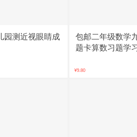
儿园测近视眼睛成
包邮二年级数学
题卡算数习题学
¥9.80