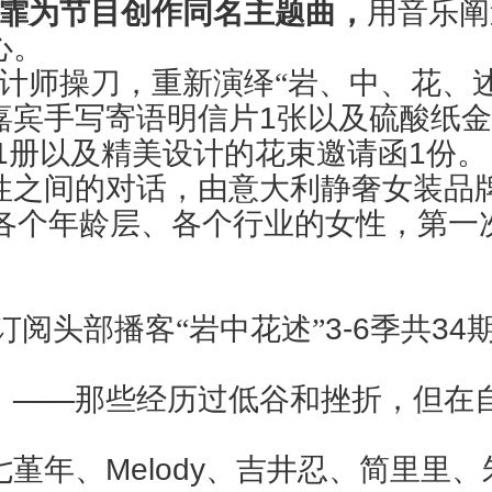
霏为节目创作同名
主题曲，
用音乐阐
心。
计师操刀，重新演绎“岩、中、花、
嘉宾手写寄语明信片
1
张以及硫酸纸金
1
册以及精美设计的花束邀请函
1
份。
性之间的对话，由意大利静奢女装品
各个年龄层、各个行业的女性，第一
订阅头部播客“岩中花述”
3-6
季共
34
》——
那些经历过低谷和挫折，但在
七堇年、
Melody
、吉井忍、简里里、