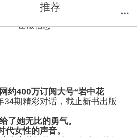
推荐
出版信息
购物车
我的当当
网约
400
万订阅大号“岩中花
年
34
期精彩对话，截止新书出版
给了她无比的勇气。
时代女性的声音。