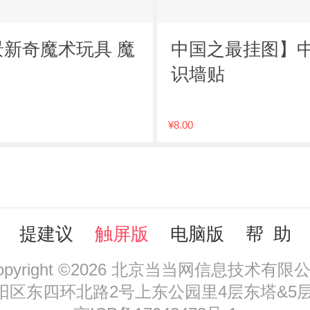
景新奇魔术玩具 魔
中国之最挂图】中
识墙贴
¥8.00
提建议
触屏版
电脑版
帮 助
opyright ©2026 北京当当网信息技术有限
区东四环北路2号上东公园里4层东塔&5层，