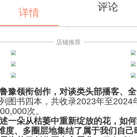
评论
详情
店铺推荐
值得买
鲁豫领衔创作，对谈类头部播客、全
列图书四本，共收录
2023
年至
2024
000,000
次。
述一朵从枯萎中重新绽放的花，如何
维度、多圈层地集结了属于我们自己