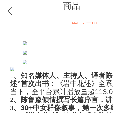
商品
图书详情
首页
分类
1
、知名
媒体人、主持人、译者陈
述”首次出书：
《岩中花述》全系
当下，全平台累计播放量超
113,
2
、陈鲁豫倾情撰写长篇序言，讲
3
、
30+
中女群像叙事，第一次多