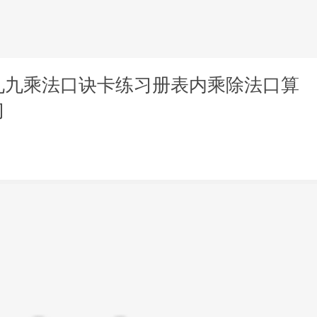
九九乘法口诀卡练习册表内乘除法口算
习