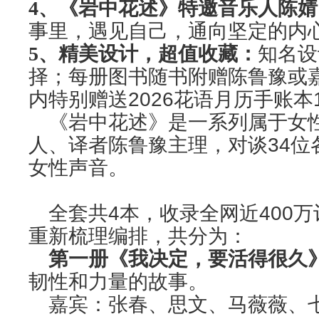
4
、《岩中花述》特邀音乐人陈婧
事里，遇见自己，通向坚定的内
5
、精美设计，超值收藏：
知名设
择；每册图书随书附赠陈鲁豫或
内特别赠送
2026
花语月历手账本
《岩中花述》是一系列属于女
人、译者陈鲁豫主理，对谈
34
位
女性声音。
全套共
4
本，收录全网近
400
万
重新梳理编排，共分为：
第一册《我决定，要活得很久
韧性和力量的故事。
嘉宾：张春、思文、马薇薇、