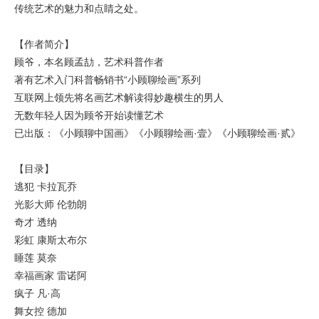
传统艺术的魅力和点睛之处。
【作者简介】
顾爷，本名顾孟劼，艺术科普作者
著有艺术入门科普畅销书“小顾聊绘画”系列
互联网上领先将名画艺术解读得妙趣横生的男人
无数年轻人因为顾爷开始读懂艺术
已出版：《小顾聊中国画》《小顾聊绘画·壹》《小顾聊绘画·贰》
【目录】
逃犯 卡拉瓦乔
光影大师 伦勃朗
奇才 透纳
彩虹 康斯太布尔
睡莲 莫奈
幸福画家 雷诺阿
疯子 凡·高
舞女控 德加