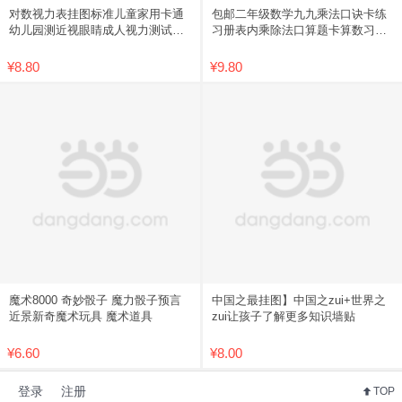
对数视力表挂图标准儿童家用卡通
包邮二年级数学九九乘法口诀卡练
幼儿园测近视眼睛成人视力测试表
习册表内乘除法口算题卡算数习题
包邮
学习
¥8.80
¥9.80
魔术8000 奇妙骰子 魔力骰子预言
中国之最挂图】中国之zui+世界之
近景新奇魔术玩具 魔术道具
zui让孩子了解更多知识墙贴
¥6.60
¥8.00
登录
注册
TOP