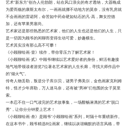
艺术“新东方”创办人伦勃朗，站在风口浪尖的奇才透纳，大器晚成
为爱而殇的康斯太布尔，一画画就挪不动地方的莫奈，没有乳房就
不会画画的雷诺阿，命苦如中药命硬如钻石的凡·高，舞女控德
加，还有苹果男塞尚。
艺术家还是那些熟悉的艺术家，他们的人生也还是他们的人生，只
是一切因为顾爷的闲聊而变得生动可爱，妙趣横生。
艺术其实没有那么高不可攀！
《小顾聊绘画·壹》续作，带你零压力了解艺术家！
《小顾聊绘画·贰》中顾爷继续以艺术爱好者的身份，鲜活有趣接
地气地带领读者游览7位著名艺术家的人生长廊，寻找大师作品中
的“烟火气”。
传奇人物丢勒，叛逆分子库尔贝，谜男子弗美尔，金色画家克利姆
特，怪才少年席勒，万人迷马奈，还有被“男神”们包围的女子莫里
索。
一本忍不住一口气读完的艺术故事集，一场酣畅淋漓的艺术“脱口
秀”，让你分分钟爱上艺术！
《小顾聊绘画·叁》是顾爷“小顾聊绘画”系列，时隔十年重磅新作。
在这本书中，顾爷精选8位画家，继续以诙谐幽默的语言风格，带