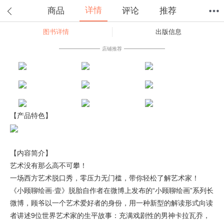
详情
商品
评论
推荐
图书详情
出版信息
首页
分类
值得买
购物车
我的当当
店铺推荐
【产品特色】
【内容简介】
艺术没有那么高不可攀！
一场西方艺术脱口秀，零压力无门槛，带你轻松了解艺术家！
《小顾聊绘画·壹》脱胎自作者在微博上发布的“小顾聊绘画”系列长
微博，顾爷以一个艺术爱好者的身份，用一种新型的解读形式向读
者讲述9位世界艺术家的生平故事：充满戏剧性的男神卡拉瓦乔，