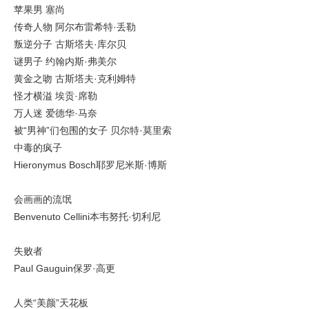
苹果男 塞尚
传奇人物 阿尔布雷希特·丢勒
叛逆分子 古斯塔夫·库尔贝
谜男子 约翰内斯·弗美尔
黄金之吻 古斯塔夫·克利姆特
怪才横溢 埃贡·席勒
万人迷 爱德华·马奈
被“男神”们包围的女子 贝尔特·莫里索
中毒的疯子
Hieronymus Bosch耶罗尼米斯·博斯
会画画的流氓
Benvenuto Cellini本韦努托·切利尼
失败者
Paul Gauguin保罗·高更
人类“美颜”天花板