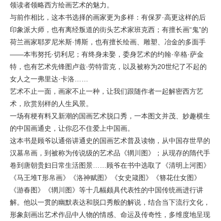
领读者领略西方绘画艺术的魅力。
与前作相比，这本书选择的画家更为多样：有保罗·高更这样的后
印象派大师，也有离经叛道的街头艺术家班克西；有擅长画“鬼”的
荷兰画家耶罗尼米斯·博斯，也有擅长绘画、雕塑、冶金的多面手
——本韦努托·切利尼；有终身未娶，委身艺术的约翰·辛格·萨金
特，也有艺术先锋图卢兹·劳特雷克，以及被称为20世纪了不起的
女人之一弗里达·卡洛……
艺术不止一面，画家不止一种，让我们跟随作者一起解密西方艺
术，欣赏别样的人生风景。
一场有梗有料又新潮的国画艺术脱口秀，一本图文并茂、妙趣横生
的中国画通史，让你忍不住爱上中国画。
这本书是顾爷以通俗讲通史的国画艺术普及读物，从中国存世早的
汉墓帛画，到被称为传说级的艺术品《辋川图》；从现存的隋代手
卷到唐朝贵妇日常生活图景……顾爷在书中选取了《清明上河图》
《马王堆T形帛画》《洛神赋图》《女史箴图》《簪花仕女图》
《游春图》《辋川图》等十几幅颇具代表性的中国传统画进行讲
解。他以一贯的幽默表达和脱口秀般的解说，结合当下流行文化，
形象刻画出艺术作品中人物的情感、命运及传奇性，多维度地呈现