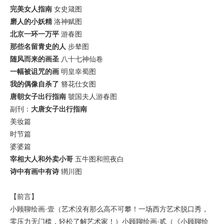
完美女人指南
女史箴图
磨人的小妖精
洛神赋图
北京一环一万平
游春图
那些名留青史的人
步辇图
随风而来的画圣
八十七神仙卷
一幅被诅咒的画
明皇幸蜀图
我的偶像自杀了
簪花仕女图
唐朝女子出行指南
虢国夫人游春图
副刊：
大唐女子出行指南
美妆篇
时节篇
婆婆篇
宰相大人和外卖小哥
五牛图和照夜白
诗中有画中有诗
辋川图
【前言】
小顾聊绘画·壹（艺术没有那么高不可攀！一场西方艺术脱口秀，
零压力无门槛，轻松了解艺术家！）小顾聊绘画·贰（《小顾聊绘