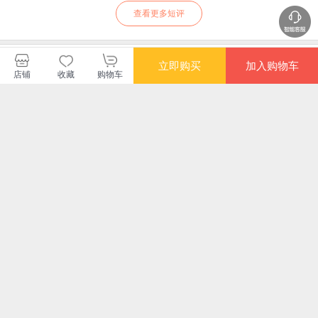
查看更多短评
暂无长评
立即购买
加入购物车
店铺
收藏
购物车
人民东方出版传媒有限公司
购买此商品的顾客也同时购买
更多
满额减
限时抢
满额减
限时
唤醒活力的果蔬排毒
鸡尾酒制作大全
茶道：从喝茶到懂茶
果蔬
水
（汉竹）
营
¥42.80
¥48.40
¥40.80
¥16