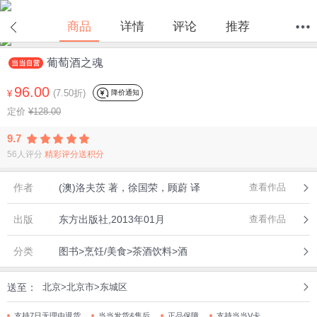
商品
详情
评论
推荐
葡萄酒之魂
首页
分类
值得买
购物车
我的当当
96.00
(7.50折)
降价通知
¥
定价
¥128.00
9.7
56人评分
精彩评分送积分
作者
(澳)洛夫茨 著，徐国荣，顾蔚 译
查看作品
出版
东方出版社,2013年01月
查看作品
分类
图书>烹饪/美食>茶酒饮料>酒
送至：
北京>北京市>东城区
支持7日无理由退货
当当发货&售后
正品保障
支持当当V卡