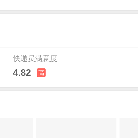
快递员满意度
4.82
高