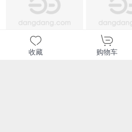
满额减
收藏
购物车
红掌、蝴蝶兰、百
四大家鱼绿
合、非洲菊种苗繁育
殖技术与实
及轻简化栽培技术
¥77.70
¥45.60
您可能感兴趣的商品
推荐