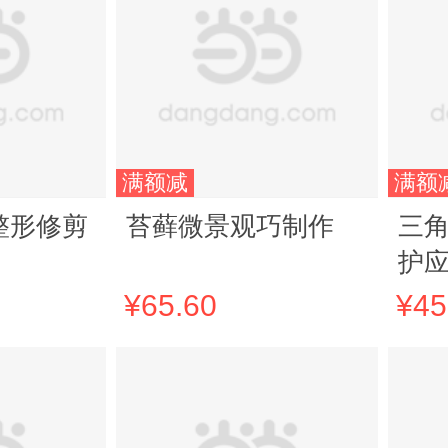
满额减
满额
整形修剪
苔藓微景观巧制作
三
护
¥65.60
¥45