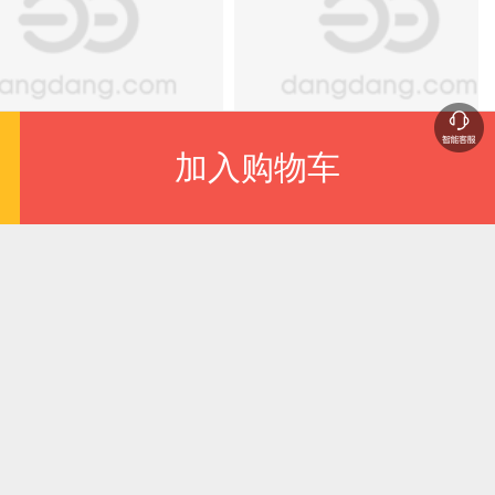
减
满额减
加入购物车
米病虫害绿色防控
澳洲坚果栽培与病
色图谱
害防治彩色图说
.70
¥28.50