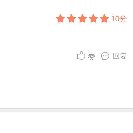
10分
回复
赞