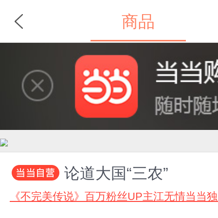
商品
首页
分类
论道大国“三农”
《不完美传说》百万粉丝UP主江无情当当