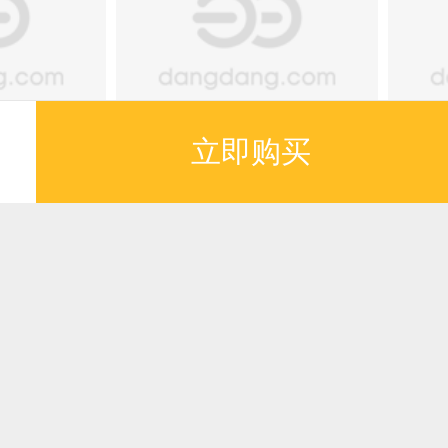
满额减
满额
立即购买
色高效养
安全信任对国产婴幼
玉
例
儿配方乳粉购买行为
彩
的影响机理研究
¥64.60
¥43
推荐
推荐