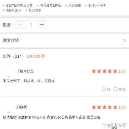
支持7日无理由退货
当当发货&售后
正品保障
支持当当V卡
支持礼品卡
礼品包装
数量：
图文详情
短评（214）
100%好评
【糯米鲤鱼
10分
宝贝收到了，和描述一样，很喜欢
回复
赞
刘婧我
10分
解读透彻 深度解读 内涵丰富 内容扎实 公务员学习必备 党员必备
回复
赞