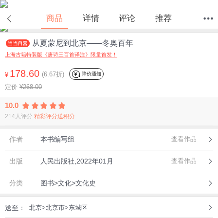
商品
详情
评论
推荐
从夏蒙尼到北京——冬奥百年
首页
分类
值得买
购物车
我的当当
上海古籍特装版《唐诗三百首译注》限量首发！
178.60
(6.67折)
降价通知
¥
定价
¥268.00
10.0
214人评分
精彩评分送积分
作者
本书编写组
查看作品
出版
人民出版社,2022年01月
查看作品
分类
图书>文化>文化史
送至：
北京>北京市>东城区