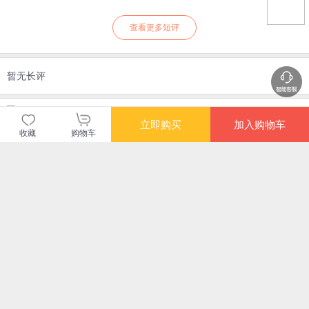
查看更多短评
暂无长评
当当自营图书
立即购买
加入购物车
收藏
购物车
商品包装
物流速度
快递员满意度
4.70
4.77
4.82
高
高
高
购买此商品的顾客也同时购买
更多
满额减
满额减
满额减