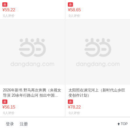
一块会修炼的石头如何搅动修真风
券
券
云 辽宁 书
¥59.22
¥58.65
0人评价
0人评价
2026年新书 野马再次奔腾（央视女
太阳照在滹沱河上（新时代山乡巨
导演 20余年行路山河 拍出中国自
变创作计划）
然纪录片的奇迹） 上海光启书局
券
券
9787545220
¥56.15
¥78.22
0人评价
0人评价
登录
注册
TOP