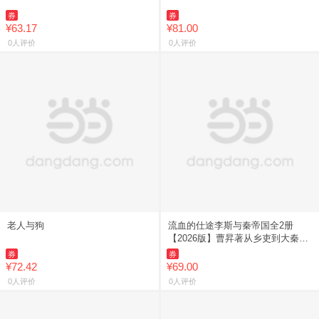
券
券
¥63.17
¥81.00
0人评价
0人评价
老人与狗
流血的仕途李斯与秦帝国全2册
【2026版】曹昇著从乡吏到大秦帝
国丞相 讲述李斯的一生孤途 一部
券
券
让你轻松读懂权力与人性的经
¥72.42
¥69.00
0人评价
0人评价