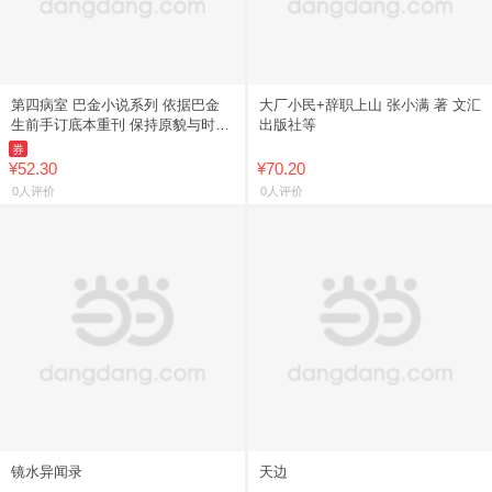
第四病室 巴金小说系列 依据巴金
大厂小民+辞职上山 张小满 著 文汇
生前手订底本重刊 保持原貌与时代
出版社等
风格 既忠实可靠 又有文献价值】
券
¥52.30
¥70.20
0人评价
0人评价
镜水异闻录
天边