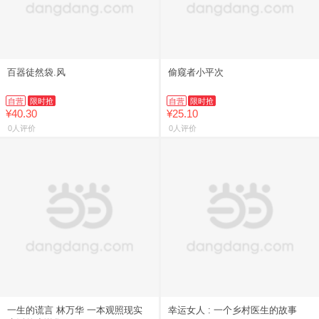
百器徒然袋.风
偷窥者小平次
自营
限时抢
自营
限时抢
¥40.30
¥25.10
0人评价
0人评价
一生的谎言 林万华 一本观照现实
幸运女人 : 一个乡村医生的故事