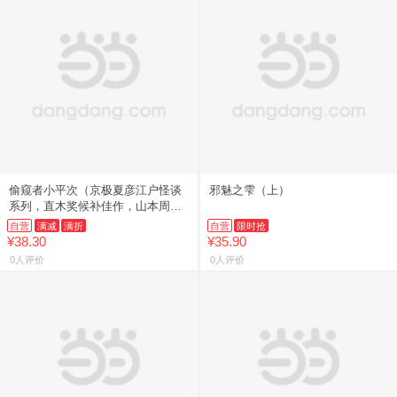
偷窥者小平次（京极夏彦江户怪谈
邪魅之雫（上）
系列，直木奖候补佳作，山本周五
郎奖获奖作品）
自营
满减
满折
自营
限时抢
¥38.30
¥35.90
0人评价
0人评价