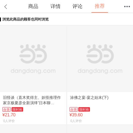
推荐
商品
详情
评论
浏览此商品的顾客也同时浏览
首页
分类
值得买
购物车
我的当当
旧怪谈（直木奖得主、妖怪推理作
涂佛之宴-宴之始末(下)
家京极夏彦全新演绎“日本聊
斋”——《耳袋》）
自营
限时抢
自营
限时抢
¥21.70
¥39.60
0人评价
0人评价