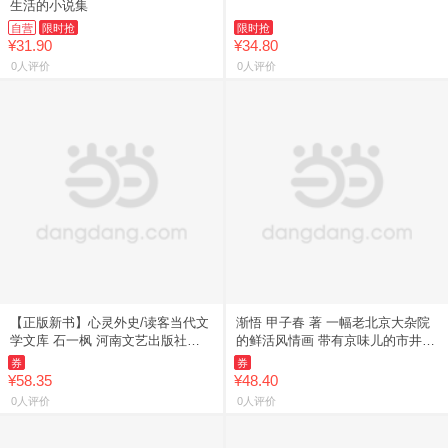
生活的小说集
自营
限时抢
限时抢
¥31.90
¥34.80
0人评价
0人评价
【正版新书】心灵外史/读客当代文
渐悟 甲子春 著 一幅老北京大杂院
学文库 石一枫 河南文艺出版社
的鲜活风情画 带有京味儿的市井生
9787555919759
活 作家】
券
券
¥58.35
¥48.40
0人评价
0人评价