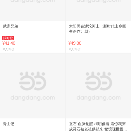
武家兄弟
太阳照在滹沱河上（新时代山乡巨
变创作计划）
限时抢
¥41.40
¥49.00
0人评价
0人评价
青山记
玄石 血脉觉醒 柯明俊着 震惊我穿
成灵石被老祖供起来 秘境现世且看