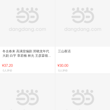
冬去春来 高满堂编剧 郑晓龙年代
三山夜话
大剧 白宇 章若楠 林允 王彦霖领衔
主演电视剧原著小说 北漂青年的滚
烫青春图鉴 梦想奋斗
¥37.20
¥30.00
0人评价
0人评价