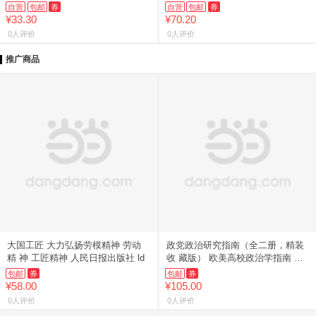
自营
包邮
券
自营
包邮
券
¥33.30
¥70.20
0人评价
0人评价
推广商品
大国工匠 大力弘扬劳模精神 劳动
政党政治研究指南（全二册，精装
精 神 工匠精神 人民日报出版社 ld
收 藏版） 欧美高校政治学指南 ，
政
包邮
券
包邮
券
¥58.00
¥105.00
0人评价
0人评价