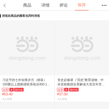
推荐
商品
详情
评论
浏览此商品的顾客也同时浏览
首页
分类
值得买
购物车
我的当当
习近平的七年知青岁月（精装）
党史必修课（“四史”教育读物，中
100册以上团购请联系电话400-106-
央党校教授全景解读大党百年苦难
6666转6
辉煌）
自营
券
限时抢
自营
券
限时抢
¥63.40
¥37.00
0人评价
0人评价