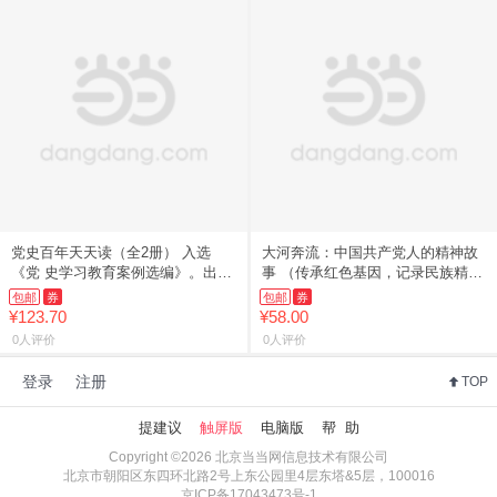
党史百年天天读（全2册） 入选
大河奔流：中国共产党人的精神故
《党 史学习教育案例选编》。出版
事 （传承红色基因，记录民族精神
局“
成
包邮
券
包邮
券
¥123.70
¥58.00
0人评价
0人评价
登录
注册
TOP
提建议
触屏版
电脑版
帮 助
Copyright ©2026 北京当当网信息技术有限公司
北京市朝阳区东四环北路2号上东公园里4层东塔&5层，100016
京ICP备17043473号-1