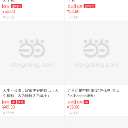
自营
限时抢
自营
包邮
限时抢
¥52.80
¥52.80
0人评价
0人评价
人生不设限：绽放更好的自己（人
红星照耀中国 (团购更优惠 电话：
生精彩，因为懂得各自成全）
4001066666转6）
自营
券
满减
自营
包邮
券
¥49.30
¥36.60
0人评价
0人评价