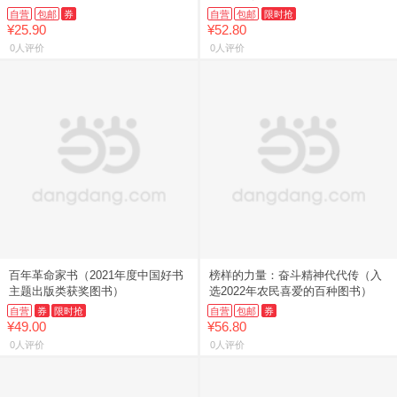
购电话4001066666转6）
自营
包邮
券
自营
包邮
限时抢
¥25.90
¥52.80
0人评价
0人评价
百年革命家书（2021年度中国好书
榜样的力量：奋斗精神代代传（入
主题出版类获奖图书）
选2022年农民喜爱的百种图书）
自营
券
限时抢
自营
包邮
券
¥49.00
¥56.80
0人评价
0人评价