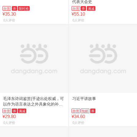
代表大会史
自营
券
限时抢
自营
券
满减
¥35.30
¥55.10
0人评价
0人评价
毛泽东诗词鉴赏(手迹出处权威，可
习近平讲故事
以作为语言表达之外具象化的补
充。)
自营
券
满减
自营
包邮
券
¥29.80
¥34.60
0人评价
0人评价