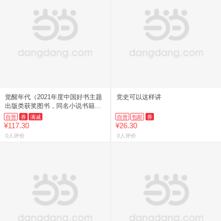
觉醒年代（2021年度中国好书主题
党史可以这样讲
出版类获奖图书，同名小说书籍正
版全集2册）
自营
券
满减
自营
包邮
券
¥117.30
¥26.30
0人评价
0人评价