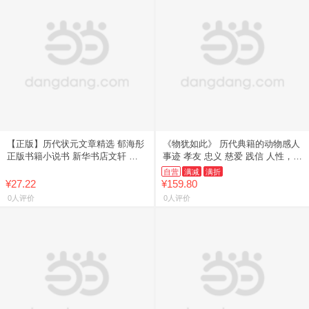
【正版】历代状元文章精选 郁海彤
《物犹如此》 历代典籍的动物感人
正版书籍小说书 新华书店文轩 云
事迹 孝友 忠义 慈爱 践信 人性，砥
南美术出版社
砺道德 入选教科书 少儿德育 导人
自营
满减
满折
为善
¥27.22
¥159.80
0人评价
0人评价