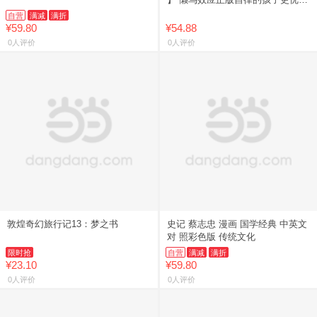
普通家庭孩子的逆袭进阶宝典教会
自营
满减
满折
孩子做人处事方法孩子成功必
¥59.80
¥54.88
0人评价
0人评价
敦煌奇幻旅行记13：梦之书
史记 蔡志忠 漫画 国学经典 中英文
对 照彩色版 传统文化
限时抢
自营
满减
满折
¥23.10
¥59.80
0人评价
0人评价