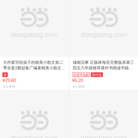
大作家写给孩子的精美小散文第二
城南旧事 正版林海音完整版原著三
季全套2册赵集广编著精美小散文彩
四五六年级推荐课外书阅读书籍经
绘版鲁迅冰心叶圣陶名家经典散文
典书目小学生初中生南城旧事儿童
券
自营
包邮
限时抢
集精选小学版1-6年级语文作
文学名家老师经典书系
¥29.80
¥6.20
0人评价
0人评价