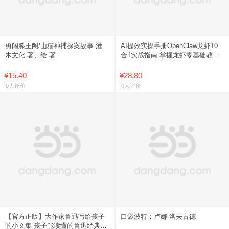
勇闯滕王阁/山猫神捕探案故事 灌
AI提效实操手册OpenClaw龙虾10
木文化 著、绘 著
合1实战指南 掌握龙虾零基础教你
养小龙虾豆包AI赚钱手册创富指南
书籍AI时代生存
¥15.40
¥28.80
0人评价
0人评价
【官方正版】大作家鲁迅写给孩子
口袋波特：卢娜·洛夫古德
的小文集 孩子能读懂的鲁迅经典