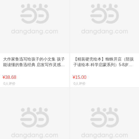
大作家鲁迅写给孩子的小文集 孩子
【精装硬壳绘本】蜘蛛开店（陪孩
能读懂的鲁迅经典 启发写作灵感素
子读绘本·科学启蒙系列）5-8岁
材积累 中小学生课外阅读书籍名家
9787556097814
作品小说小散文【正版速发
¥38.68
¥15.00
0人评价
0人评价