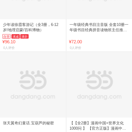
少年读徐霞客游记（全3册，6-12
一年级经典书目注音版 全套10册一
岁/地理启蒙/百科博物）
年级书目经典拼音读物班主任推荐
绘本故事书7 10岁1老师 推荐注音
自营
满减
满折
版儿童读物幼儿童绘本
¥96.10
¥72.00
0人评价
0人评价
张天翼奇幻童话.宝葫芦的秘密
【【全2册】漫画中国+世界文化
1000问 】 【官方正版】漫画中国