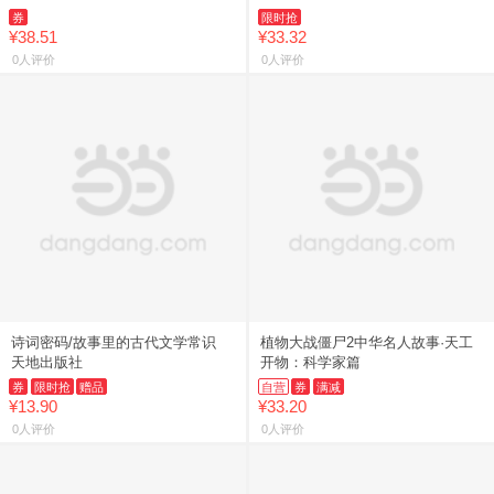
启发写作灵感素材积累 中小学生课
券
限时抢
外阅读书籍名家作品小说小散
¥38.51
¥33.32
0人评价
0人评价
诗词密码/故事里的古代文学常识
植物大战僵尸2中华名人故事·天工
天地出版社
开物：科学家篇
券
限时抢
赠品
自营
券
满减
¥13.90
¥33.20
0人评价
0人评价