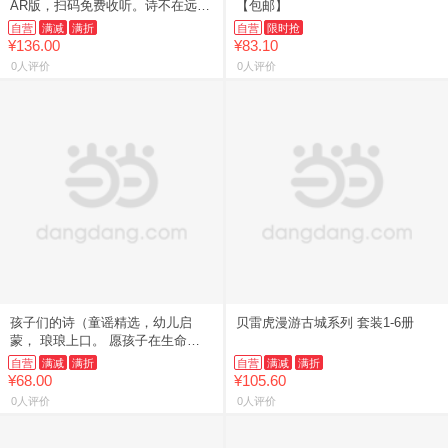
AR版，扫码免费收听。诗不在远
【包邮】
方，就长在心上。闫妮、董洁、陈
自营
满减
满折
自营
限时抢
坤推荐，满满诗意，出自简单的
¥136.00
¥83.10
0人评价
0人评价
孩子们的诗（童谣精选，幼儿启
贝雷虎漫游古城系列 套装1-6册
蒙， 琅琅上口。 愿孩子在生命之
初，聆听到世界上美的童谣）
自营
满减
满折
自营
满减
满折
¥68.00
¥105.60
0人评价
0人评价