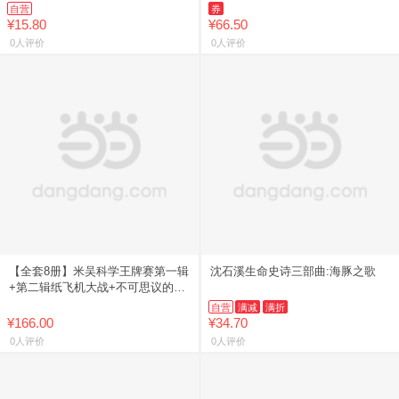
文化1000问正版中华文学常识一千
自营
券
问知识百科儿童文学国
¥15.80
¥66.50
0人评价
0人评价
【全套8册】米吴科学王牌赛第一辑
沈石溪生命史诗三部曲:海豚之歌
+第二辑纸飞机大战+不可思议的比
赛+战队解散危机+不能输的一战
自营
满减
满折
+强者云集+重大的失误+目
¥166.00
¥34.70
0人评价
0人评价