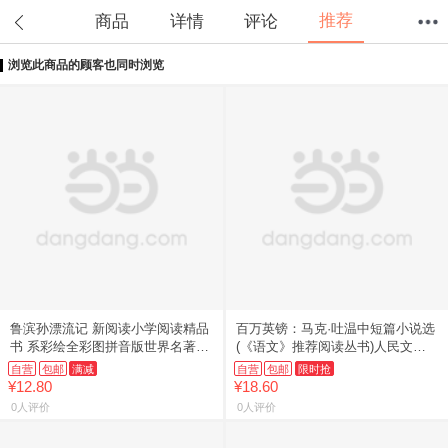
推荐
商品
详情
评论
浏览此商品的顾客也同时浏览
首页
分类
值得买
购物车
我的当当
鲁滨孙漂流记 新阅读小学阅读精品
百万英镑：马克·吐温中短篇小说选
书 系彩绘全彩图拼音版世界名著书
(《语文》推荐阅读丛书)人民文学
籍 儿童注音读物 6-8岁小学生课外
出版社
自营
包邮
满减
自营
包邮
限时抢
书
¥12.80
¥18.60
0人评价
0人评价