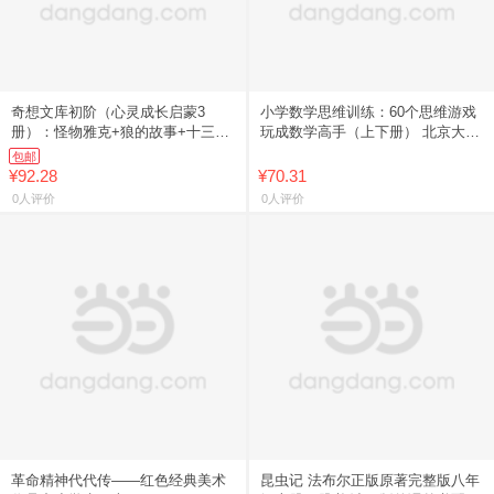
奇想文库初阶（心灵成长启蒙3
小学数学思维训练：60个思维游戏
册）：怪物雅克+狼的故事+十三座
玩成数学高手（上下册） 北京大学
钟
出版社 木兰老师 著 著
包邮
¥92.28
¥70.31
0人评价
0人评价
革命精神代代传——红色经典美术
昆虫记 法布尔正版原著完整版八年