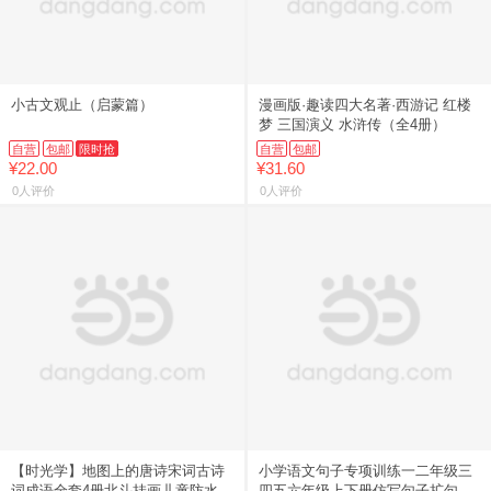
小古文观止（启蒙篇）
漫画版·趣读四大名著·西游记 红楼
梦 三国演义 水浒传（全4册）
自营
包邮
限时抢
自营
包邮
¥22.00
¥31.60
0人评价
0人评价
【时光学】地图上的唐诗宋词古诗
小学语文句子专项训练一二年级三
词成语全套4册北斗挂画儿童防水挂
四五六年级上下册仿写句子扩句缩