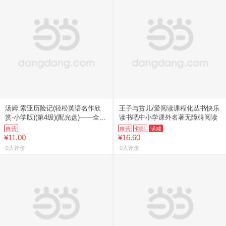
汤姆.索亚历险记(轻松英语名作欣
王子与贫儿/爱阅读课程化丛书快乐
赏-小学版)(第4级)(配光盘)——全彩
读书吧中小学课外名著无障碍阅读
色经典名著故事，配带音效、分角
自营
自营
包邮
满减
色朗读
¥11.00
¥16.60
0人评价
0人评价