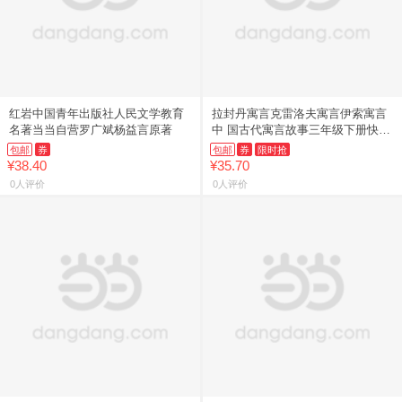
红岩中国青年出版社人民文学教育
拉封丹寓言克雷洛夫寓言伊索寓言
名著当当自营罗广斌杨益言原著
中 国古代寓言故事三年级下册快乐
读
包邮
券
包邮
券
限时抢
¥38.40
¥35.70
0人评价
0人评价