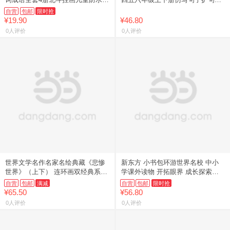
画百科知识地图全景中国小学生专
句修改病句句式连词成句强化训练
自营
包邮
限时抢
用地图家用地理历史语文启蒙地
人教版练习册每日一练2026新
¥19.90
¥46.80
0人评价
0人评价
世界文学名作名家名绘典藏《悲惨
新东方 小书包环游世界名校 中小
世界》（上下） 连环画双经典系列
学课外读物 开拓眼界 成长探索实
中小学生阅读 语文课外读物 必读
景名校启蒙书
自营
包邮
满减
自营
包邮
限时抢
篇目 原著：【法】维克多
¥65.50
¥56.80
0人评价
0人评价