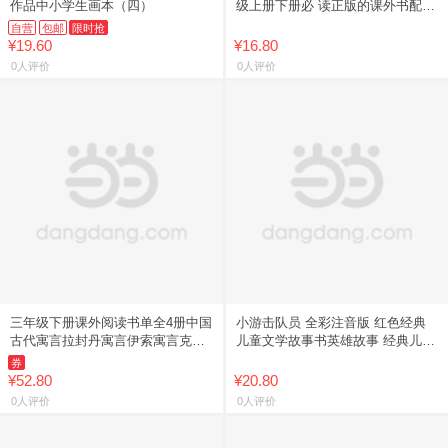
作品中小学生画本（四）
级上册下册必 读正版的课外书配套
人教版语文书目初中生8年级上下初
自营
包邮
限时抢
二课外阅读书籍名著
¥19.60
¥16.80
0人评价
0人评价
三年级下册课外阅读书单全4册中国
小游击队员 全彩注音版 红色经典
古代寓言拉封丹寓言伊索寓言克雷
儿童文学故事书英雄故事 经典儿童
洛夫寓言江苏凤凰文艺出版社 快乐
文学分级阅读丛书 小学一二三年级
券
读书吧推荐阅读书目木头马引
拼音认读爱国教育课外书革
¥52.80
¥20.80
0人评价
0人评价