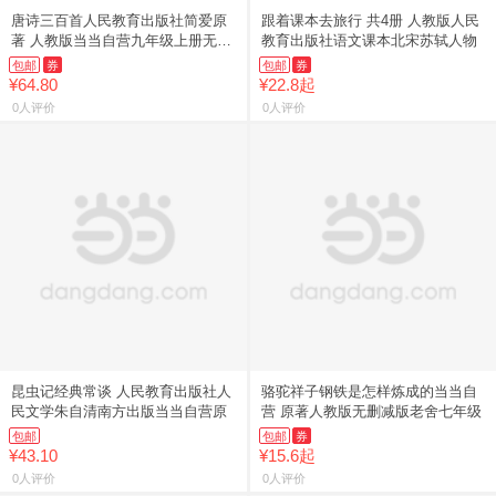
唐诗三百首人民教育出版社简爱原
跟着课本去旅行 共4册 人教版人民
著 人教版当当自营九年级上册无删
教育出版社语文课本北宋苏轼人物
减
包邮
券
包邮
券
¥64.80
¥22.8起
0人评价
0人评价
昆虫记经典常谈 人民教育出版社人
骆驼祥子钢铁是怎样炼成的当当自
民文学朱自清南方出版当当自营原
营 原著人教版无删减版老舍七年级
包邮
包邮
券
¥43.10
¥15.6起
0人评价
0人评价