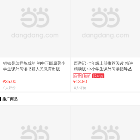
钢铁是怎样炼成的 初中正版原著小
西游记 七年级上册推荐阅读 精讲
学生课外阅读书籍人民教育出版社
精读版 中小学生课外阅读指导丛书
初中生初二课外必 读八年级下册完
（赠名师视频课）
自营
包邮
限时抢
整版名著语文书8下学生看的
¥35.00
¥13.80
0人评价
0人评价
推广商品