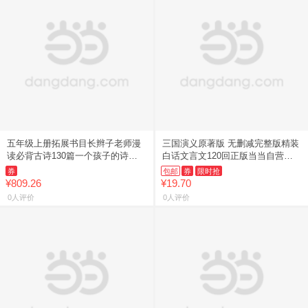
五年级上册拓展书目长辫子老师漫
三国演义原著版 无删减完整版精装
读必背古诗130篇一个孩子的诗园
白话文言文120回正版当当自营同
写给老菜园子的信绘本聊斋水浒传
款四大名著青少年初高中小学生无
券
包邮
券
限时抢
青少版安妮日记数学星球＜优选
障碍阅读文白对照三四五六初
¥809.26
¥19.70
0人评价
0人评价