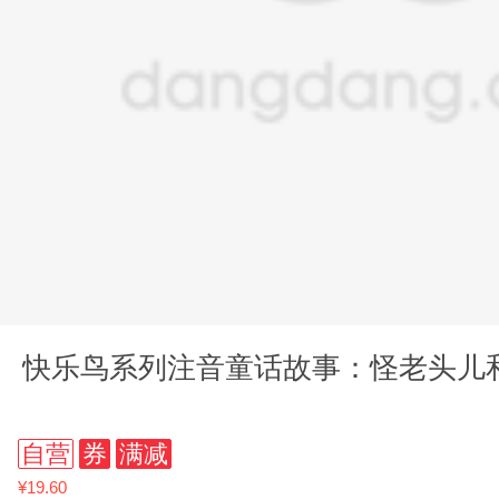
快乐鸟系列注音童话故事：怪老头儿
自营
券
满减
¥19.60