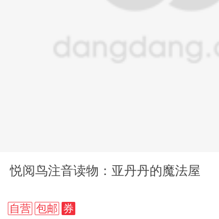
悦阅鸟注音读物：亚丹丹的魔法屋
自营
包邮
券