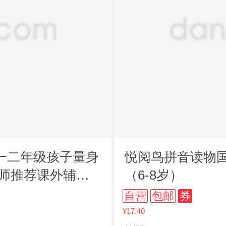
一二年级孩子量身
悦阅鸟拼音读物国
教师推荐课外辅助
（6-8岁）
自营
包邮
券
¥17.40