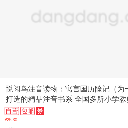
悦阅鸟注音读物：寓言国历险记（为
打造的精品注音书系 全国多所小学
读物！）
自营
包邮
券
¥25.30