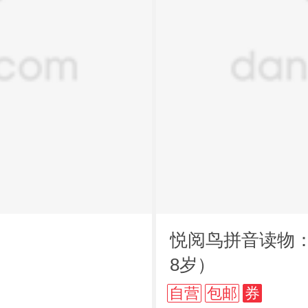
悦阅鸟拼音读物：
8岁）
自营
包邮
券