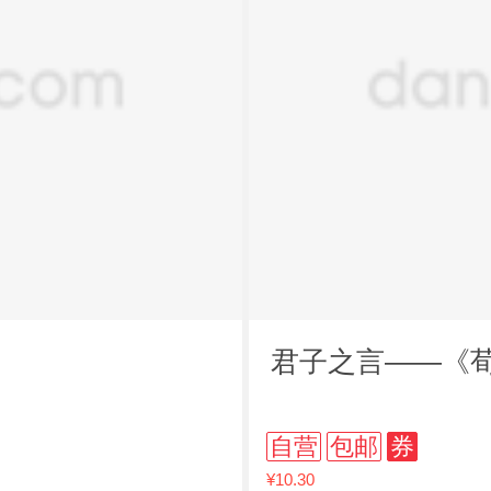
君子之言——《
自营
包邮
券
¥10.30