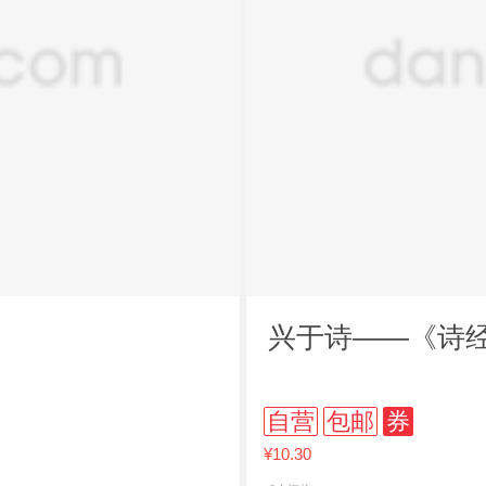
兴于诗——《诗
自营
包邮
券
¥10.30