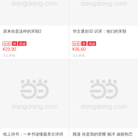
原来你是这样的宋朝2
华文通史02·识宋：他们的宋朝
自营
券
满减
自营
券
满减
¥29.90
¥36.60
0人评价
0人评价
枕上诗书：一本书读懂最美古诗词
顾漫 你是我的荣耀 杨洋 迪丽热巴