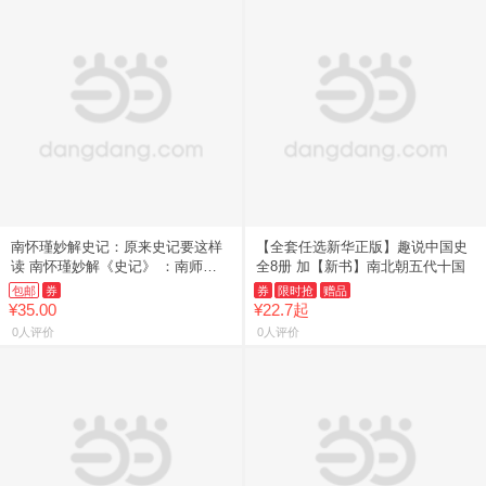
南怀瑾妙解史记：原来史记要这样
【全套任选新华正版】趣说中国史
读 南怀瑾妙解《史记》 ：南师讲
全8册 加【新书】南北朝五代十国
史
包邮
券
券
限时抢
赠品
¥35.00
¥22.7起
0人评价
0人评价