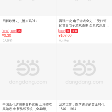
图解欧洲史（附加码01）
再玩一次 电子游戏全史 广受好评
的世界电子游戏通史 全景式深度展
现电子游戏50余年的奇妙冒险 福布
自营
包邮
券
自营
券
满减
斯 连线 IGN力荐
¥9.30
¥108.00
0人评价
0人评价
中国近代纺织史资料选编 上海市档
治愈世界：医学进步的黄金时代
案馆卷·申新纺织系统（全40册）
1840—1914