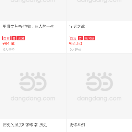
甲骨文丛书·恺撒：巨人的一生
宁远之战
自营
券
满减
自营
券
限时抢
¥84.60
¥51.50
0人评价
0人评价
历史的温度8 张玮 著 历史
史讳举例