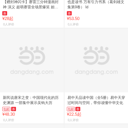
【赠封神闪卡】赛雷三分钟漫画封
也是读书 万有引力书系（葛剑雄文
神 演义 超萌赛雷全场景爆笑 妲已
集第9卷） ld
得
券
券
¥28起
¥53.50
0人评价
0人评价
新民说唐宋之变：中国现代化的历
易中天品读中国（全5册）易中天穿
史渊源 一部集中展示吴钩大历
过时间与空间，带你读懂中华文化
包邮
券
包邮
券
¥48.30
¥22.5起
0人评价
0人评价