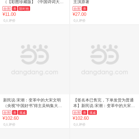
（【彩图珍藏版】《中国诗词大
主演原著
会》经典诗词精选）
自营
券
限时抢
自营
券
¥11.00
¥27.00
0人评价
0人评价
新民说·宋潮：变革中的大宋文明
【签名本已售完，下单发货为普通
（央视“中国好书”得主吴钩集大成
本】新民说·宋潮：变革中的大宋文
之作！百道网2021年度好书、《出
明（吴钩说宋系列，畅销历史作
自营
券
满减
自营
券
满减
版人杂志》、深港书评、《
家、央视“中国好书”得主吴钩重
¥102.60
¥102.60
0人评价
0人评价