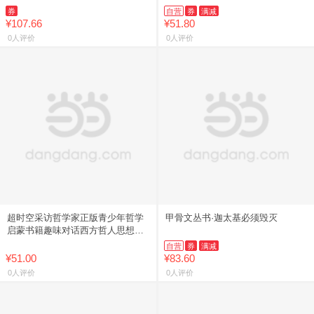
券
自营
券
满减
¥107.66
¥51.80
0人评价
0人评价
超时空采访哲学家正版青少年哲学
甲骨文丛书·迦太基必须毁灭
启蒙书籍趣味对话西方哲人思想精
华人生智慧启迪思维成长中小学生
自营
券
满减
课外**哲学入门科普畅销书
¥51.00
¥83.60
0人评价
0人评价