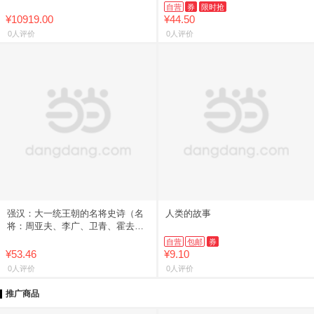
中国近代纺织史资料整理与研究丛
自营
券
限时抢
书 社会科学文献出版社W
¥10919.00
¥44.50
0人评价
0人评价
强汉：大一统王朝的名将史诗（名
人类的故事
将：周亚夫、李广、卫青、霍去
病、李陵、赵充国、陈汤）
自营
包邮
券
¥53.46
¥9.10
0人评价
0人评价
推广商品