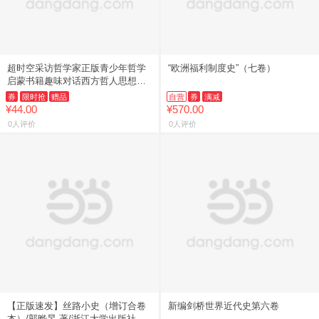
超时空采访哲学家正版青少年哲学
“欧洲福利制度史”（七卷）
启蒙书籍趣味对话西方哲人思想精
华人生智慧启迪思维成长中小学生
券
限时抢
赠品
自营
券
满减
课外**哲学入门科普畅销书
¥44.00
¥570.00
0人评价
0人评价
【正版速发】丝路小史（增订合卷
新编剑桥世界近代史第六卷
本）/郭晔旻 著/浙江大学出版社