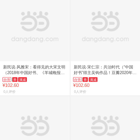
新民说·风雅宋：看得见的大宋文明
新民说·宋仁宗：共治时代（“中国
（2018年中国好书、《羊城晚报》
好书”得主吴钩作品！豆瓣2020年度
年度好书、新浪好书年度十大好
传记、经济人读书会2020年度好
自营
券
满减
自营
券
满减
书、《中国新闻出版广电报》
书、百道网2020年
¥102.60
¥102.60
0人评价
0人评价