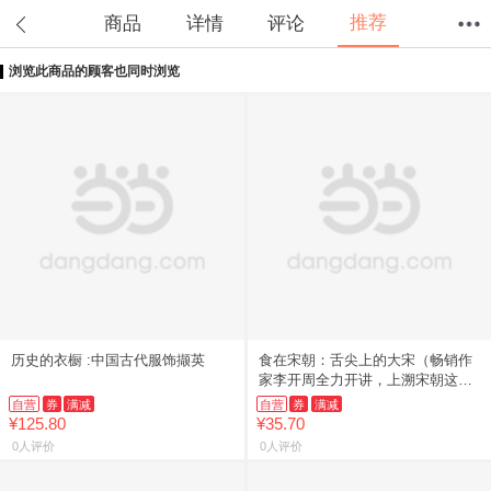
推荐
商品
详情
评论
浏览此商品的顾客也同时浏览
首页
分类
值得买
购物车
我的当当
历史的衣橱 :中国古代服饰撷英
食在宋朝：舌尖上的大宋（畅销作
家李开周全力开讲，上溯宋朝这个
文化鼎盛的古代，还原宋朝饮食生
自营
券
满减
自营
券
满减
活的真实图景）
¥125.80
¥35.70
0人评价
0人评价