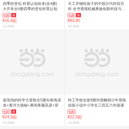
四季的变化:科普认知绘本(全4册)
天工开物给孩子的中国古代科技百
大开本全4册四季的变化科普认知
科 全书透视机械奥秘创新科技与发
明
包邮
券
包邮
券
¥16.8起
¥83.80
0人评价
0人评价
崔泡泡的科学大冒险全5册向南海进
特工学校全套8册外国畅销少年冒险
发+黄河大揭秘+勇闯青藏高原+穿
侦探小说中小学生三四五六年级课
包邮
券
包邮
¥24.5起
¥22.5起
0人评价
0人评价