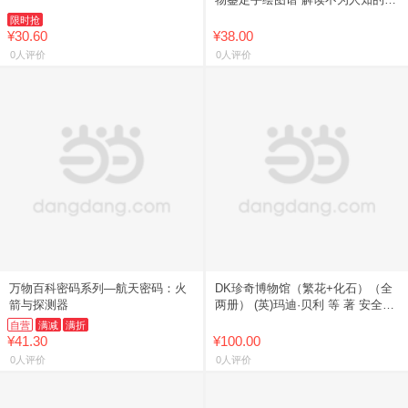
态生命 领略植物世界的真实模样
限时抢
正版9787571000
¥30.60
¥38.00
0人评价
0人评价
万物百科密码系列—航天密码：火
DK珍奇博物馆（繁花+化石）（全
箭与探测器
两册） (英)玛迪·贝利 等 著 安全勇
等 译 (英)安吉拉·里扎,(英)丹尼尔·
自营
满减
满折
朗
¥41.30
¥100.00
0人评价
0人评价