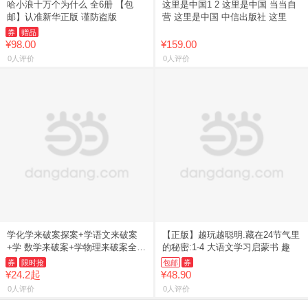
哈小浪十万个为什么 全6册 【包
这里是中国1 2 这里是中国 当当自
邮】认准新华正版 谨防盗版
营 这里是中国 中信出版社 这里
券
赠品
¥98.00
¥159.00
0人评价
0人评价
学化学来破案探案+学语文来破案
【正版】越玩越聪明.藏在24节气里
+学 数学来破案+学物理来破案全
的秘密:1-4 大语文学习启蒙书 趣
17册
券
限时抢
包邮
券
¥24.2起
¥48.90
0人评价
0人评价