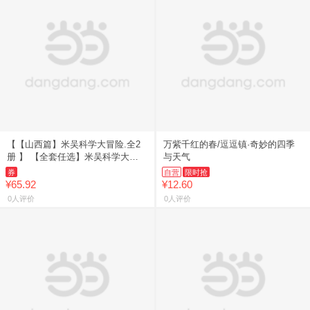
【【山西篇】米吴科学大冒险.全2
万紫千红的春/逗逗镇·奇妙的四季
册 】 【全套任选】米吴科学大冒
与天气
险新书全套20册儿童科学漫画书四
券
自营
限时抢
川北京广东福建小学生6-
¥65.92
¥12.60
0人评价
0人评价