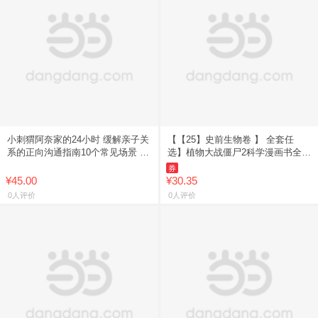
小刺猬阿奈家的24小时 缓解亲子关
【【25】史前生物卷 】 全套任
系的正向沟通指南10个常见场景 亲
选】植物大战僵尸2科学漫画书全
子共读正向沟通书籍家庭教育幼儿
69册 6-12岁小学生课外书漫画探案
券
绘本漫画书化解家庭沟通
卷机械卷毒物卷经济生
¥45.00
¥30.35
0人评价
0人评价