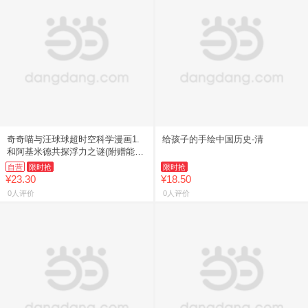
奇奇喵与汪球球超时空科学漫画1.
给孩子的手绘中国历史-清
和阿基米德共探浮力之谜(附赠能量
闪卡)
自营
限时抢
限时抢
¥23.30
¥18.50
0人评价
0人评价