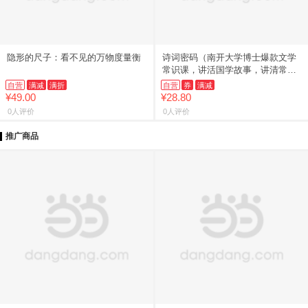
隐形的尺子：看不见的万物度量衡
诗词密码（南开大学博士爆款文学
常识课，讲活国学故事，讲清常识
渊源，讲透高频考点！）
自营
满减
满折
自营
券
满减
¥49.00
¥28.80
0人评价
0人评价
推广商品