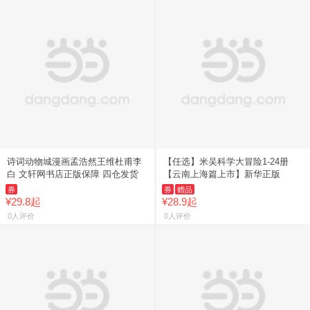
诗词动物城漫画孟浩然王维杜甫李
【任选】米吴科学大冒险1-24册
白 文轩网书店正版保障 四仓发货
【云南上海篇上市】新华正版
券
券
赠品
¥29.8起
¥28.9起
0人评价
0人评价