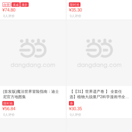
自营
满减
满折
限时抢
¥74.80
¥35.30
0人评价
0人评价
(首发版)魔法世界冒险指南：迪士
【【31】世界遗产卷 】 全套任
尼官方地图集
选】植物大战僵尸2科学漫画书全
69册 6-12岁小学生课外书漫画探案
限时抢
券
卷机械卷毒物卷经济生
¥56.84
¥30.35
0人评价
0人评价