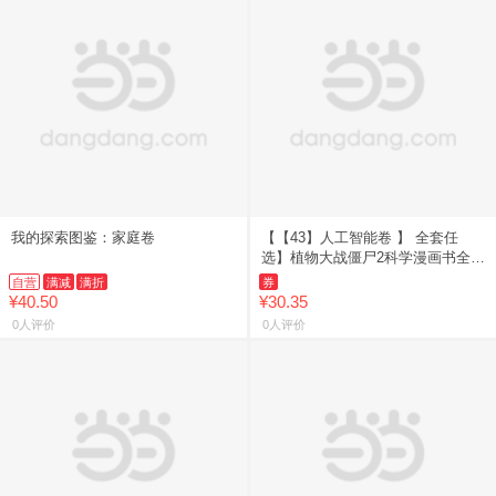
我的探索图鉴：家庭卷
【【43】人工智能卷 】 全套任
选】植物大战僵尸2科学漫画书全
69册 6-12岁小学生课外书漫画探案
自营
满减
满折
券
卷机械卷毒物卷经济生
¥40.50
¥30.35
0人评价
0人评价