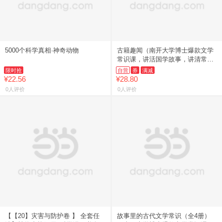
5000个科学真相·神奇动物
古籍趣闻（南开大学博士爆款文学
常识课，讲活国学故事，讲清常识
渊源，讲透高频考点！）
限时抢
自营
券
满减
¥22.56
¥28.80
0人评价
0人评价
【【20】灾害与防护卷 】 全套任
故事里的古代文学常识（全4册）