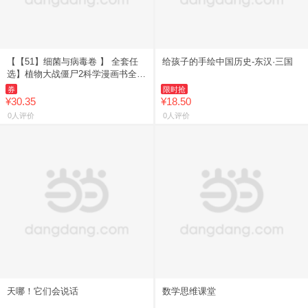
【【51】细菌与病毒卷 】 全套任
给孩子的手绘中国历史-东汉·三国
选】植物大战僵尸2科学漫画书全
69册 6-12岁小学生课外书漫画探案
券
限时抢
卷机械卷毒物卷经济
¥30.35
¥18.50
0人评价
0人评价
天哪！它们会说话
数学思维课堂