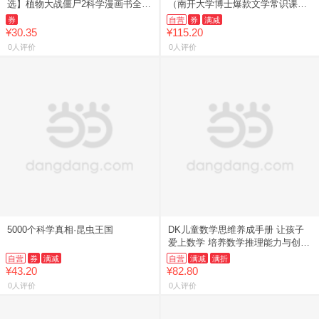
选】植物大战僵尸2科学漫画书全
（南开大学博士爆款文学常识课，
69册 6-12岁小学生课外书漫画探案
讲活国学故事，讲清常识渊源，讲
券
自营
券
满减
卷机械卷毒物卷经济
透高频考点！）
¥30.35
¥115.20
0人评价
0人评价
5000个科学真相·昆虫王国
DK儿童数学思维养成手册 让孩子
爱上数学 培养数学推理能力与创新
思维能力 有效提升观察力与记忆力
自营
券
满减
自营
满减
满折
DK写给孩子的数学思维
¥43.20
¥82.80
0人评价
0人评价