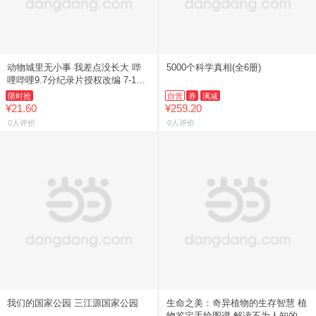
动物城里无小事 我差点没长大 哔
5000个科学真相(全6册)
哩哔哩9.7分纪录片授权改编 7-12
岁儿童科普 课外阅读科学思维
限时抢
自营
券
满减
¥21.60
¥259.20
0人评价
0人评价
我们的国家公园 三江源国家公园
生命之美：奇异植物的生存智慧 植
物鉴定手绘图谱 解读不为人知的静