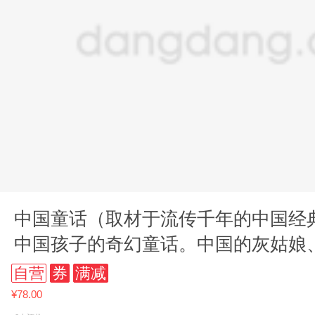
中国童话（取材于流传千年的中国经
中国孩子的奇幻童话。中国的灰姑娘
经典、好读的中国童话在这
自营
券
满减
¥78.00