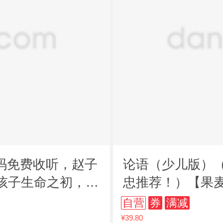
码免费收听，赵子
论语（少儿版）
孩子生命之初，聆
忠推荐！）【果
自营
券
满减
¥39.80