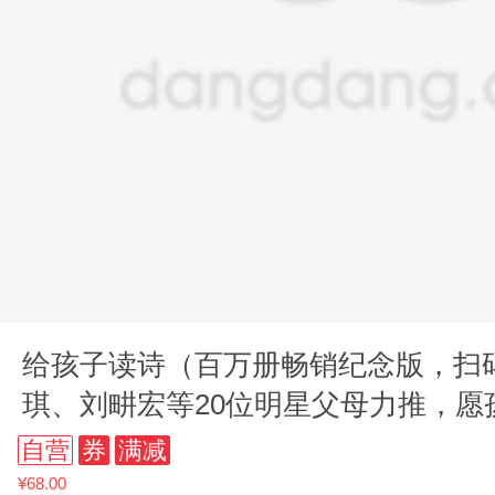
给孩子读诗（百万册畅销纪念版，扫
琪、刘畊宏等20位明星父母力推，愿
听到世界上优美的语言）
自营
券
满减
¥68.00