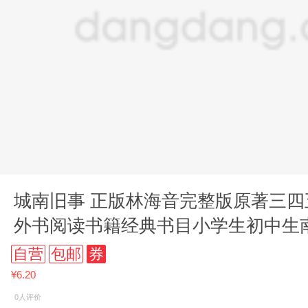
城南旧事 正版林海音完整版原著三
外书阅读书籍经典书目小学生初中生
名家老师经典书系
自营
包邮
券
¥6.20
0人评价