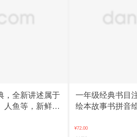
典，全新讲述属于
一年级经典书目注
、人鱼等，新鲜、
绘本故事书拼音
阅读注音版带拼
¥72.00