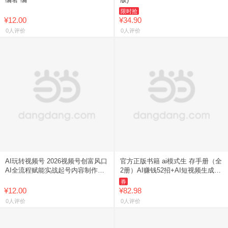
限时抢
¥12.00
¥34.90
0人评价
0人评价
AI玩转视频号 2026视频号创富风口
官方正版书籍 ai模式生 存手册（全
AI全流程赋能实战起号内容制作运
2册）AI赚钱52招+AI短视频生成与
营广流量操盘从流量运营到商业变
制作 ai提效手册速通书
券
现一站式指南运营书籍
¥12.00
¥82.98
0人评价
0人评价