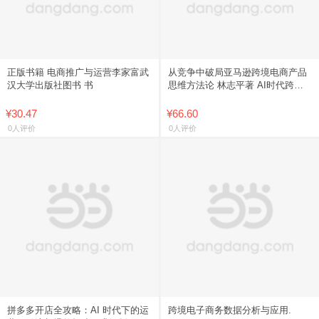
正版书籍 电商推广与运营李家富武
从竞争中破局亚马逊跨境电商产品
汉大学出版社图书 书
思维方法论 林志平著 AI时代跨境
电商产品运营破局工具 电商实操书
籍
¥30.47
¥66.60
0人评价
0人评价
拼多多开店全攻略：AI 时代下的运
跨境电子商务数据分析与应用.