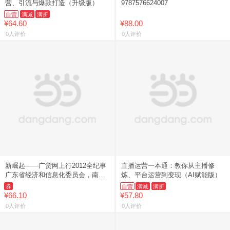
营、引流与爆款打造（升级版）
9787576624007
自营
满减
满折
¥64.60
¥88.00
0人评价
0人评价
新崛起——广货网上行2012全纪事
直播运营一本通：教你从主播修
广东省经济和信息化委员会，南方
炼、平台运营到变现（AI赋能版）
日报社 编 南方日报】
券
自营
满减
满折
¥66.10
¥57.80
0人评价
0人评价