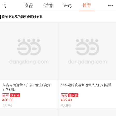
推荐
商品
详情
评论
浏览此商品的顾客也同时浏览
首页
分类
值得买
购物车
我的当当
抖音电商运营：广告+引流+卖货
亚马逊跨境电商运营从入门到精通
+IP变现
自营
限时抢
自营
限时抢
¥30.30
¥35.40
0人评价
0人评价