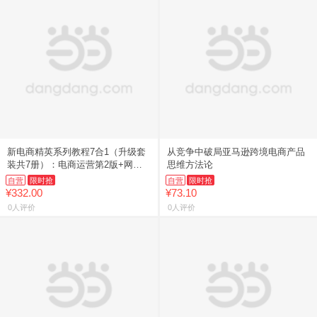
新电商精英系列教程7合1（升级套
从竞争中破局亚马逊跨境电商产品
装共7册）：电商运营第2版+网店
思维方法论
客服+美工+推广+电商数据分析+内
自营
限时抢
自营
限时抢
容营销+跨境电商运营实
¥332.00
¥73.10
0人评价
0人评价