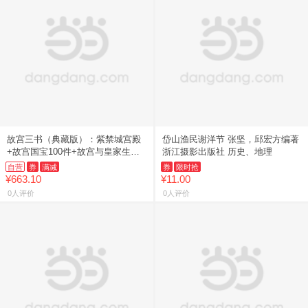
故宫三书（典藏版）：紫禁城宫殿
岱山渔民谢洋节 张坚，邱宏方编著
+故宫国宝100件+故宫与皇家生活
浙江摄影出版社 历史、地理
（故宫博物院建院以来，在1980年
自营
券
满减
券
限时抢
代举全院之力打造的一套
¥663.10
¥11.00
0人评价
0人评价