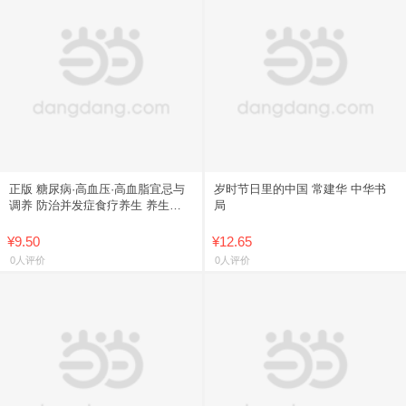
正版 糖尿病·高血压·高血脂宜忌与
岁时节日里的中国 常建华 中华书
调养 防治并发症食疗养生 养生食
局
疗用药降血糖三高 远离疾病中医养
生调养书籍 gcx
¥9.50
¥12.65
0人评价
0人评价