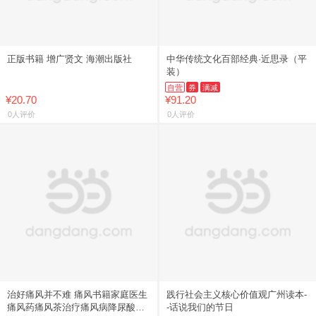
正版书籍 增广贤文 海潮出版社
中华传统文化百部经典·近思录（平
装）
自营
券
满减
¥20.70
¥91.20
0人评价
0人评价
治好痛风并不难 痛风书籍家庭医生
践行社会主义核心价值观广州读本-
痛风药痛风茶治疗痛风病降尿酸茶
-话说我们的节日