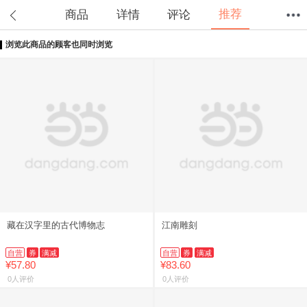
推荐
商品
详情
评论
浏览此商品的顾客也同时浏览
首页
分类
值得买
购物车
我的当当
藏在汉字里的古代博物志
江南雕刻
自营
券
满减
自营
券
满减
¥57.80
¥83.60
0人评价
0人评价