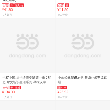
自营
券
限时抢
自营
券
¥41.80
¥41.80
0人评价
0人评价
书写中国:从书迹流变溯源中华文明
中华经典新译丛书-新译冲虚至德真
史 尔文智识生活系列 寻根汉字追
经
踪文脉溯源中华理解中国
自营
券
满减
限时抢
¥134.30
¥25.92
0人评价
0人评价