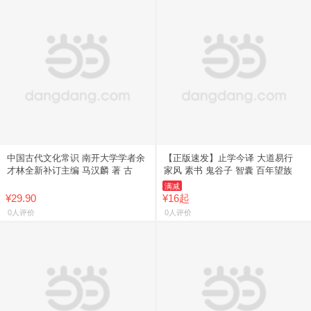
中国古代文化常识 南开大学学者余
【正版速发】止学今译 大道易行
才林全新补订主编 马汉麟 著 古
家风 素书 鬼谷子 智囊 百年望族
满减
¥29.90
¥16起
0人评价
0人评价