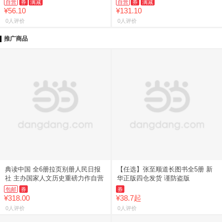
自营
券
满减
自营
券
满减
代？“传家之书”）
¥56.10
¥131.10
0人评价
0人评价
推广商品
典读中国 全6册拉页别册人民日报
【任选】张至顺道长图书全5册 新
社 主办国家人文历史重磅力作自营
华正版四仓发货 谨防盗版
包邮
券
券
¥318.00
¥38.7起
0人评价
0人评价