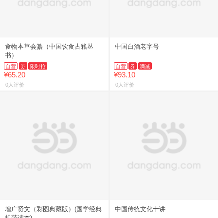
食物本草会纂（中国饮食古籍丛
中国白酒老字号
书）
自营
券
限时抢
自营
券
满减
¥65.20
¥93.10
0人评价
0人评价
增广贤文（彩图典藏版）(国学经典
中国传统文化十讲
规范读本)