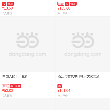
分析 高考新题型专题训练原创模拟
券
赠品
自营
券
满减
试题
¥13.50
¥159.60
0人评价
0人评价
中国人的十二生肖
浙江与古代中日禅宗文化交流
自营
券
满减
券
¥50.80
¥161.04
0人评价
0人评价