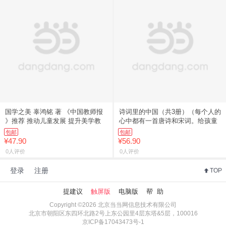
国学之美 辜鸿铭 著 《中国教师报
诗词里的中国（共3册）（每个人的
》推荐 推动儿童发展 提升美学教
心中都有一首唐诗和宋词。给孩童
包邮
包邮
¥47.90
¥56.90
0人评价
0人评价
登录
注册
TOP
提建议
触屏版
电脑版
帮 助
Copyright ©2026 北京当当网信息技术有限公司
北京市朝阳区东四环北路2号上东公园里4层东塔&5层，100016
京ICP备17043473号-1