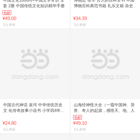
中国文化1000问+中国文学常识 全
博物志 张华 古人的百科全书 中国
套 2册 中国传统文化知识精华手册
博物百科典范书籍 礼乐文籍 杂史
包邮
¥49.00
¥34.39
0人评价
0人评价
中国古代神话 袁珂 中华传统历史
山海经神怪大全（一窥中国神、异
文 化传奇故事小说书 小学四4年级
兽、奇人的起源，感悟天、地、人
上
包邮
¥24.80
¥49.10
0人评价
0人评价