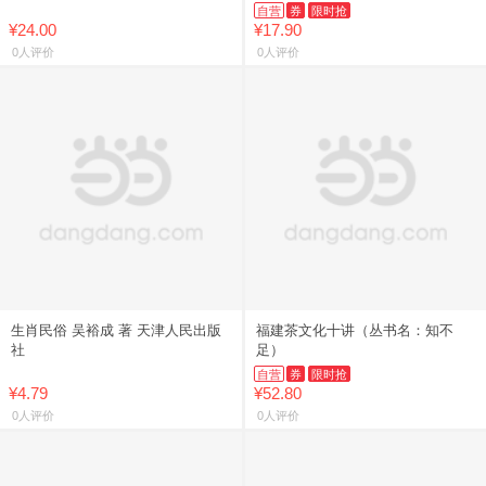
降尿酸药预防痛风饮食食谱书保健
自营
券
限时抢
养生痛风饮食宜忌求医不如求己
¥24.00
¥17.90
0人评价
0人评价
生肖民俗 吴裕成 著 天津人民出版
福建茶文化十讲（丛书名：知不
社
足）
自营
券
限时抢
¥4.79
¥52.80
0人评价
0人评价