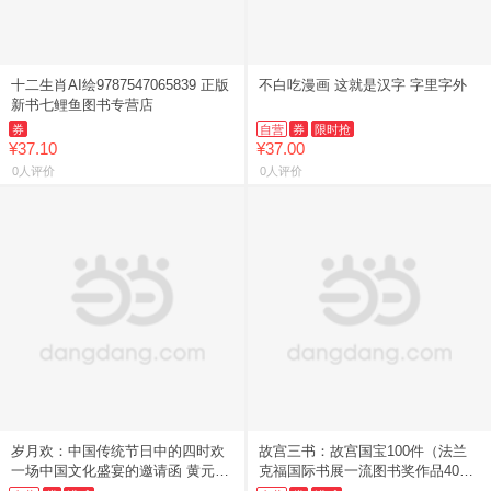
十二生肖AI绘9787547065839 正版
不白吃漫画 这就是汉字 字里字外
新书七鲤鱼图书专营店
券
自营
券
限时抢
¥37.10
¥37.00
0人评价
0人评价
岁月欢：中国传统节日中的四时欢
故宫三书：故宫国宝100件（法兰
一场中国文化盛宴的邀请函 黄元琪
克福国际书展一流图书奖作品40年
著
经典再版，曾作为国礼赠送的新一