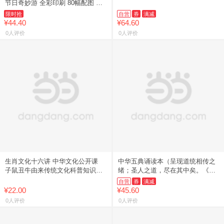
节日奇妙游 全彩印刷 80幅配图 深
度了解中国传统节日的国民读本 中
限时抢
自营
券
满减
国文化民俗 正版书籍
¥44.40
¥64.60
0人评价
0人评价
生肖文化十六讲 中华文化公开课
中华五典诵读本（呈现道统相传之
子鼠丑牛由来传统文化科普知识中
绪；圣人之道，尽在其中矣。《尧
国文化读本中华文化入门 12生肖十
典》《易传》《论语》《孝经》
自营
券
满减
二生肖的故事书籍畅销书
《中庸》汇成一册，时常诵读体
¥22.00
¥45.60
会，
0人评价
0人评价