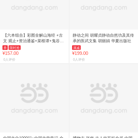
【六本组合】彩图全解山海经 +古
静动之间 胡耀贞静动自然功及其传
文 观止+资治通鉴+菜根谭+鬼谷子
承的医武文集 胡丽娟 华夏出版社
+四
券
限时抢
满减
¥157.00
¥199.00
0人评价
0人评价