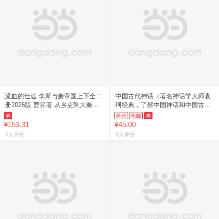
流血的仕途 李斯与秦帝国上下全二
中国古代神话（著名神话学大师袁
册2026版 曹昇著 从乡吏到大秦帝
珂经典，了解中国神话和中国古代
国丞相 讲述李斯的一生孤途 读懂
历史）
券
自营
包邮
券
权利Z真实的模样 书
¥153.31
¥45.00
0人评价
0人评价