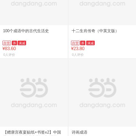
100个成语中的古代生活史
十二生肖传奇（中英文版）
自营
券
满减
自营
券
满减
¥83.60
¥23.80
0人评价
0人评价
【赠唐宫夜宴贴纸+书签x2】中国
诗画成语