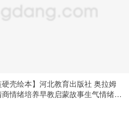
装硬壳绘本】河北教育出版社 奥拉姆
情商情绪培养早教启蒙故事生气情绪疏
小学一二