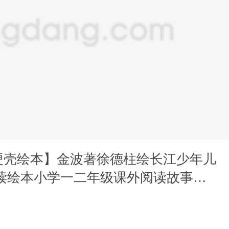
硬壳绘本】金波著徐德柱绘长江少年儿
子读绘本小学一二年级课外阅读故事绘
学启蒙绘