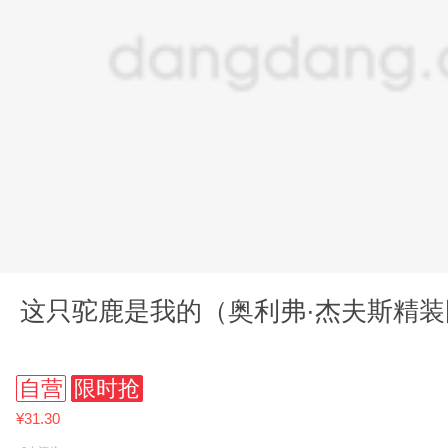
这只驼鹿是我的（奥利弗·杰夫斯精
自营
限时抢
¥31.30