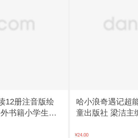
读12册注音版绘
哈小浪奇遇记超能
课外书籍小学生课
童出版社 梁洁主
贴（两张）
¥24.00