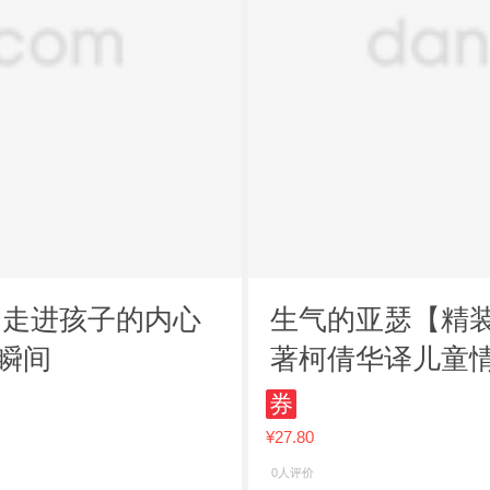
 走进孩子的内心
生气的亚瑟【精
瞬间
著柯倩华译儿童
导故事 亲子共读
券
¥27.80
0人评价