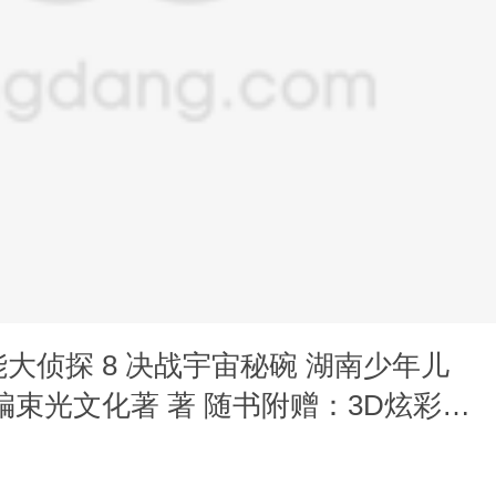
大侦探 8 决战宇宙秘碗 湖南少年儿
编束光文化著 著 随书附赠：3D炫彩卡