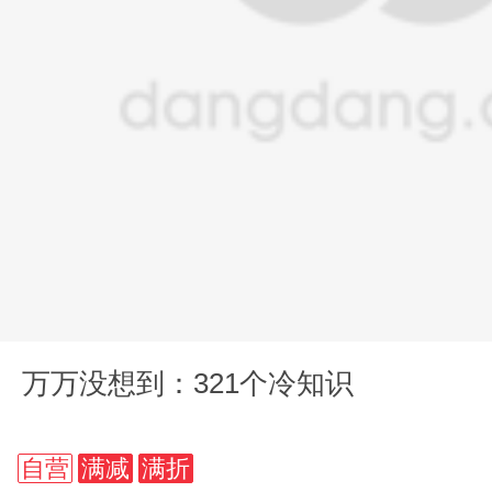
万万没想到：321个冷知识
自营
满减
满折