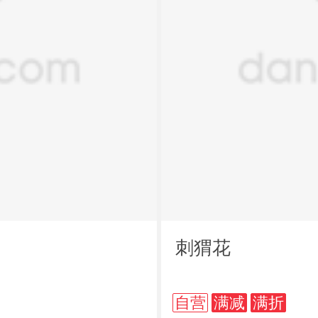
刺猬花
自营
满减
满折