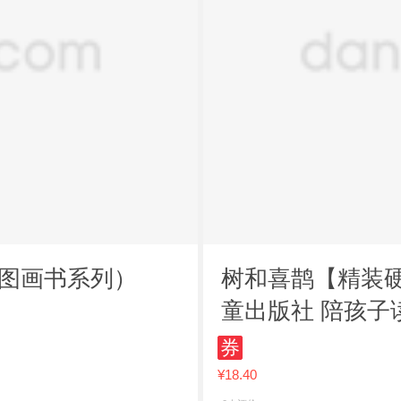
装图画书系列）
树和喜鹊【精装
童出版社 陪孩
本3-6岁儿童科
券
¥18.40