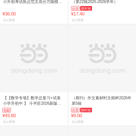
小升初考试热点范文高分万能模板
（第22辑2025-2026学年）
精准预测小学作文素材写作范文优
自营
限时抢
秀作文热点素材小升初毕业考
¥36.00
¥17.40
0人评价
0人评价
【【数学专项】数学总复习+试卷
（期刊）作文素材时文精粹2026年
小学升初中 】 斗半匠2026新版六
第5辑
年级小升初系统总复习人教版语文
包邮
自营
限时抢
数学英语小升初真题卷专
¥49.80
¥8.00
0人评价
0人评价