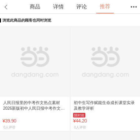
推荐
商品
详情
评论
浏览此商品的顾客也同时浏览
首页
分类
值得买
购物车
我的当当
人民日报里的中考作文热点素材
初中生写作赋能生命成长课堂实录
2026新版初中人民日报中考作文热
及教学评析
点素材高考英语时事热点预测中考
限时抢
满分作文万能作文模版冲刺热点
¥39.90
¥44.20
0人评价
0人评价