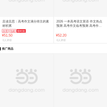
且读且思：高考作文满分得主的素
2026 一本高考语文英语 作文热点
材积累
预测 高考作文临考预测 高考作文
素材 2026一本.·高考语文作文热点
自营
包邮
限时抢
预测+高考英语
¥51.50
¥52.20
0人评价
0人评价
推广商品