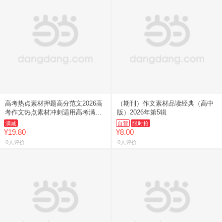
高考热点素材押题高分范文2026高
（期刊）作文素材品读经典（高中
考作文热点素材冲刺适用高考满分
版）2026年第5辑
作文素材解析高分范围精选高三作
满减
自营
限时抢
文冲刺辅导书籍
¥19.80
¥8.00
0人评价
0人评价